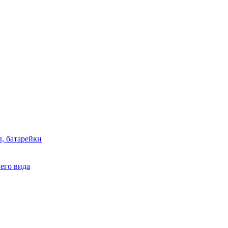
, батарейки
него вида