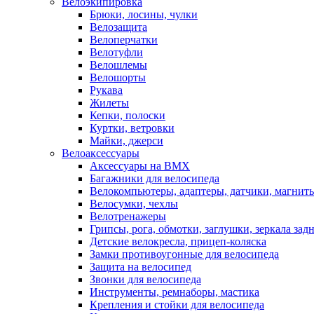
Велоэкипировка
Брюки, лосины, чулки
Велозащита
Велоперчатки
Велотуфли
Велошлемы
Велошорты
Рукава
Жилеты
Кепки, полоски
Куртки, ветровки
Майки, джерси
Велоаксессуары
Аксессуары на BMX
Багажники для велосипеда
Велокомпьютеры, адаптеры, датчики, магниты
Велосумки, чехлы
Велотренажеры
Грипсы, рога, обмотки, заглушки, зеркала зад
Детские велокресла, прицеп-коляска
Замки противоугонные для велосипеда
Защита на велосипед
Звонки для велосипеда
Инструменты, ремнаборы, мастика
Крепления и стойки для велосипеда