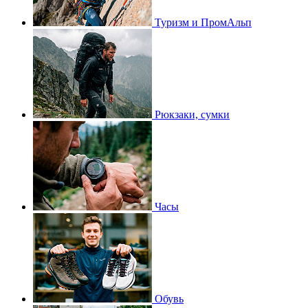
Туризм и ПромАльп
Рюкзаки, сумки
Часы
Обувь