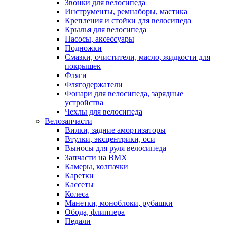
Звонки для велосипеда
Инструменты, ремнаборы, мастика
Крепления и стойки для велосипеда
Крылья для велосипеда
Насосы, аксессуары
Подножки
Смазки, очистители, масло, жидкости для
покрышек
Фляги
Флягодержатели
Фонари для велосипеда, зарядные
устройства
Чехлы для велосипеда
Велозапчасти
Вилки, задние амортизаторы
Втулки, эксцентрики, оси
Выносы для руля велосипеда
Запчасти на BMX
Камеры, колпачки
Каретки
Кассеты
Колеса
Манетки, моноблоки, рубашки
Обода, флиппера
Педали