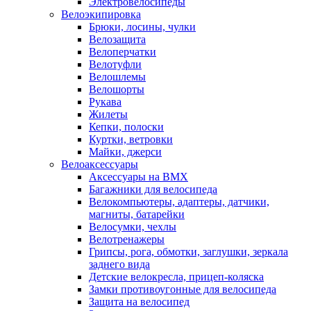
Электровелосипеды
Велоэкипировка
Брюки, лосины, чулки
Велозащита
Велоперчатки
Велотуфли
Велошлемы
Велошорты
Рукава
Жилеты
Кепки, полоски
Куртки, ветровки
Майки, джерси
Велоаксессуары
Аксессуары на BMX
Багажники для велосипеда
Велокомпьютеры, адаптеры, датчики,
магниты, батарейки
Велосумки, чехлы
Велотренажеры
Грипсы, рога, обмотки, заглушки, зеркала
заднего вида
Детские велокресла, прицеп-коляска
Замки противоугонные для велосипеда
Защита на велосипед