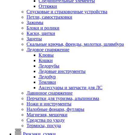
Соединительные элементы
Оттяжки
Спусковые и страховочные устройства
Петли, самостраховки
Зажимы
Блоки и ролики
Каски, щитки
Зацепы
Скальные крючья, френды, молотки, шлямбура
Ледовое снаряжение
Клювы
Кошки
Ледорубы
Ледовые инструменты
Ледобур
Темляки
Аксессуары и запчасти для ЛС
Лавинное снаряжение
Перчатки для туризма, альпинизма
Ножи и инструменты
Налобные фонари, футляры
Магнезия, мешочки
Средства по уходу
Термосы, посуда
Рюкзаки, сумки