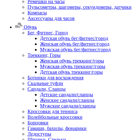
Ремешки на часы
Пульсометры, шагомеры, секундомеры, датчики
Компасы
Аксессуары для часов
Обувь
Бег, Фитнес, Город
Детская обувь бег/фитнес/город
Женская обувь бег/фитнес/город
Мужская обувь бег/фитнес/город
Треккинг, Горы
Женская обувь треккинг/горы
Мужская обувь треккинг/горы
Детская обувь треккинг/горы
Ботинки для восхождения
Скальные туфли
Сандали, Сланцы
Детские сандали/сланцы
Женские сандали/сланцы
Мужские сандали/сланцы
Кроссовки для тенниса
Волейбольные кроссовки
Борцовки
Гамаши, бахилы, фонарики
Ледоступы
Шнурки, Стельки