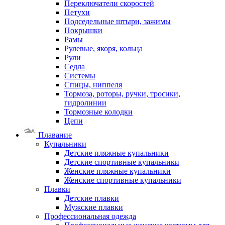
Переключатели скоростей
Петухи
Подседельные штыри, зажимы
Покрышки
Рамы
Рулевые, якоря, кольца
Рули
Седла
Системы
Спицы, ниппеля
Тормоза, роторы, ручки, тросики,
гидролинии
Тормозные колодки
Цепи
Плавание
Купальники
Детские пляжные купальники
Детские спортивные купальники
Женские пляжные купальники
Женские спортивные купальники
Плавки
Детские плавки
Мужские плавки
Профессиональная одежда