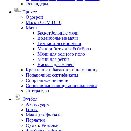
Эспандеры
Прочее
Ogosport
Маски COVID-19
Мячи
Баскетбольные мячи
Волейбольные мячи
Гимнастические мячи
Мячи и биты для бейсбола
Мячи для водного поло
Мячи для регби
Насосы для мячей
Крепления и багажники на машину
Подарочные сертификаты
Спортивное питание
Спортивные солнцезащитные очки
Литература
Футбол
Аксессуары
Гетры
Мячи для футзала
Перчатки
Сумки, Рюкзаки
Футбольная форма