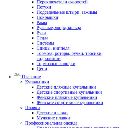
Переключатели скоростей
Петухи
Подседельные штыри, зажимы
Покрышки
Рамы
Рулевые, якоря, кольца
Рули
Седла
Системы
Спицы, ниппеля
Тормоза, роторы, ручки, тросики,
гидролинии
Тормозные колодки
Цепи
Плавание
Купальники
Детские пляжные купальники
Детские спортивные купальники
Женские пляжные купальники
Женские спортивные купальники
Плавки
Детские плавки
Мужские плавки
Профессиональная одежда