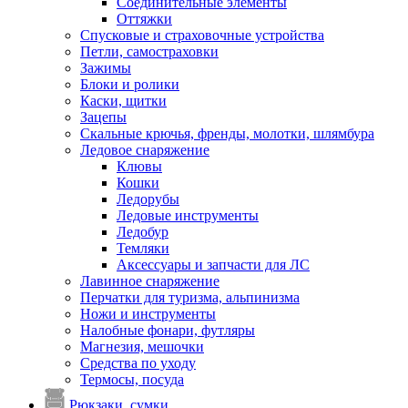
Соединительные элементы
Оттяжки
Спусковые и страховочные устройства
Петли, самостраховки
Зажимы
Блоки и ролики
Каски, щитки
Зацепы
Скальные крючья, френды, молотки, шлямбура
Ледовое снаряжение
Клювы
Кошки
Ледорубы
Ледовые инструменты
Ледобур
Темляки
Аксессуары и запчасти для ЛС
Лавинное снаряжение
Перчатки для туризма, альпинизма
Ножи и инструменты
Налобные фонари, футляры
Магнезия, мешочки
Средства по уходу
Термосы, посуда
Рюкзаки, сумки