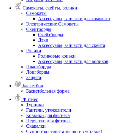
Самокаты, скейты, ролики
Самокаты
Аксессуары, запчасти для самоката
Электрические Самокаты
Скейтборды
Скейтборды
Дэки
Аксессуары, запчасти для скейта
Ролики
Роликовые коньки
Аксессуары, запчасти для роликов
Пластборды
Лонгборды
Защита
Баскетбол
Баскетбольная форма
Фитнес
Турники
Гантели, утяжелители
Коврики для фитнеса
Перчатки для фитнеса
Скакалки
Суппорты (защита мышц и суставов)