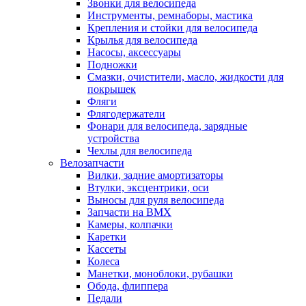
Звонки для велосипеда
Инструменты, ремнаборы, мастика
Крепления и стойки для велосипеда
Крылья для велосипеда
Насосы, аксессуары
Подножки
Смазки, очистители, масло, жидкости для
покрышек
Фляги
Флягодержатели
Фонари для велосипеда, зарядные
устройства
Чехлы для велосипеда
Велозапчасти
Вилки, задние амортизаторы
Втулки, эксцентрики, оси
Выносы для руля велосипеда
Запчасти на BMX
Камеры, колпачки
Каретки
Кассеты
Колеса
Манетки, моноблоки, рубашки
Обода, флиппера
Педали