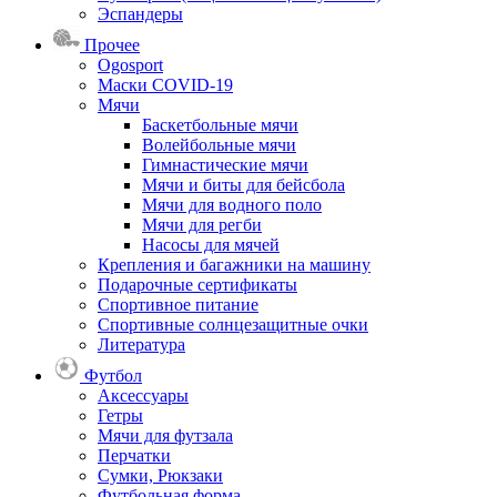
Эспандеры
Прочее
Ogosport
Маски COVID-19
Мячи
Баскетбольные мячи
Волейбольные мячи
Гимнастические мячи
Мячи и биты для бейсбола
Мячи для водного поло
Мячи для регби
Насосы для мячей
Крепления и багажники на машину
Подарочные сертификаты
Спортивное питание
Спортивные солнцезащитные очки
Литература
Футбол
Аксессуары
Гетры
Мячи для футзала
Перчатки
Сумки, Рюкзаки
Футбольная форма