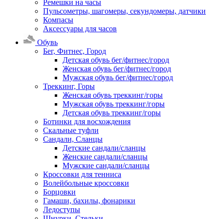
Ремешки на часы
Пульсометры, шагомеры, секундомеры, датчики
Компасы
Аксессуары для часов
Обувь
Бег, Фитнес, Город
Детская обувь бег/фитнес/город
Женская обувь бег/фитнес/город
Мужская обувь бег/фитнес/город
Треккинг, Горы
Женская обувь треккинг/горы
Мужская обувь треккинг/горы
Детская обувь треккинг/горы
Ботинки для восхождения
Скальные туфли
Сандали, Сланцы
Детские сандали/сланцы
Женские сандали/сланцы
Мужские сандали/сланцы
Кроссовки для тенниса
Волейбольные кроссовки
Борцовки
Гамаши, бахилы, фонарики
Ледоступы
Шнурки, Стельки