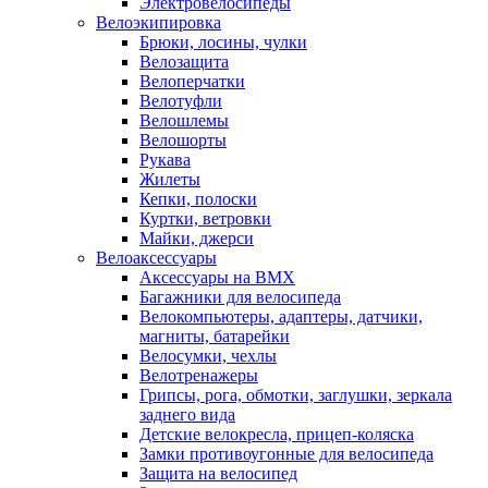
Электровелосипеды
Велоэкипировка
Брюки, лосины, чулки
Велозащита
Велоперчатки
Велотуфли
Велошлемы
Велошорты
Рукава
Жилеты
Кепки, полоски
Куртки, ветровки
Майки, джерси
Велоаксессуары
Аксессуары на BMX
Багажники для велосипеда
Велокомпьютеры, адаптеры, датчики,
магниты, батарейки
Велосумки, чехлы
Велотренажеры
Грипсы, рога, обмотки, заглушки, зеркала
заднего вида
Детские велокресла, прицеп-коляска
Замки противоугонные для велосипеда
Защита на велосипед