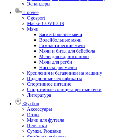
Эспандеры
Прочее
Ogosport
Маски COVID-19
Мячи
Баскетбольные мячи
Волейбольные мячи
Гимнастические мячи
Мячи и биты для бейсбола
Мячи для водного поло
Мячи для регби
Насосы для мячей
Крепления и багажники на машину
Подарочные сертификаты
Спортивное питание
Спортивные солнцезащитные очки
Литература
Футбол
Аксессуары
Гетры
Мячи для футзала
Перчатки
Сумки, Рюкзаки
Футбольная форма