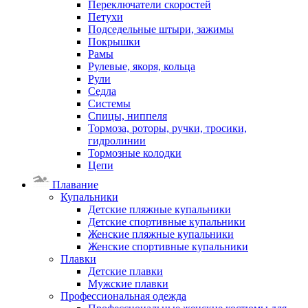
Переключатели скоростей
Петухи
Подседельные штыри, зажимы
Покрышки
Рамы
Рулевые, якоря, кольца
Рули
Седла
Системы
Спицы, ниппеля
Тормоза, роторы, ручки, тросики,
гидролинии
Тормозные колодки
Цепи
Плавание
Купальники
Детские пляжные купальники
Детские спортивные купальники
Женские пляжные купальники
Женские спортивные купальники
Плавки
Детские плавки
Мужские плавки
Профессиональная одежда