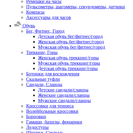
Ремешки на часы
Пульсометры, шагомеры, секундомеры, датчики
Компасы
Аксессуары для часов
Обувь
Бег, Фитнес, Город
Детская обувь бег/фитнес/город
Женская обувь бег/фитнес/город
Мужская обувь бег/фитнес/город
Треккинг, Горы
Женская обувь треккинг/горы
Мужская обувь треккинг/горы
Детская обувь треккинг/горы
Ботинки для восхождения
Скальные туфли
Сандали, Сланцы
Детские сандали/сланцы
Женские сандали/сланцы
Мужские сандали/сланцы
Кроссовки для тенниса
Волейбольные кроссовки
Борцовки
Гамаши, бахилы, фонарики
Ледоступы
Шнурки, Стельки