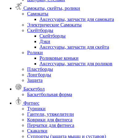
Самокаты, скейты, ролики
Самокаты
Аксессуары, запчасти для самоката
Электрические Самокаты
Скейтборды
Скейтборды
Дэки
Аксессуары, запчасти для скейта
Ролики
Роликовые коньки
Аксессуары, запчасти для роликов
Пластборды
Лонгборды
Защита
Баскетбол
Баскетбольная форма
Фитнес
Турники
Гантели, утяжелители
Коврики для фитнеса
Перчатки для фитнеса
Скакалки
Суппорты (защита мышц и суставов)