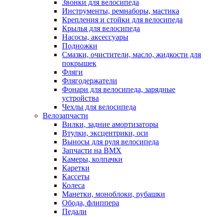
Звонки для велосипеда
Инструменты, ремнаборы, мастика
Крепления и стойки для велосипеда
Крылья для велосипеда
Насосы, аксессуары
Подножки
Смазки, очистители, масло, жидкости для
покрышек
Фляги
Флягодержатели
Фонари для велосипеда, зарядные
устройства
Чехлы для велосипеда
Велозапчасти
Вилки, задние амортизаторы
Втулки, эксцентрики, оси
Выносы для руля велосипеда
Запчасти на BMX
Камеры, колпачки
Каретки
Кассеты
Колеса
Манетки, моноблоки, рубашки
Обода, флиппера
Педали