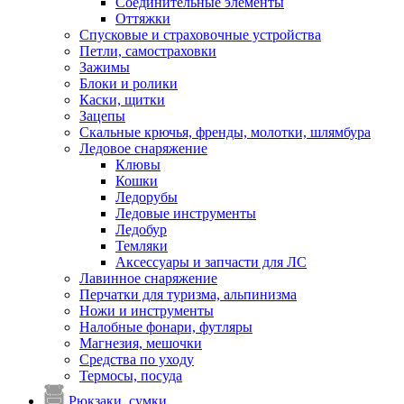
Соединительные элементы
Оттяжки
Спусковые и страховочные устройства
Петли, самостраховки
Зажимы
Блоки и ролики
Каски, щитки
Зацепы
Скальные крючья, френды, молотки, шлямбура
Ледовое снаряжение
Клювы
Кошки
Ледорубы
Ледовые инструменты
Ледобур
Темляки
Аксессуары и запчасти для ЛС
Лавинное снаряжение
Перчатки для туризма, альпинизма
Ножи и инструменты
Налобные фонари, футляры
Магнезия, мешочки
Средства по уходу
Термосы, посуда
Рюкзаки, сумки