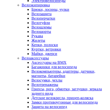
Электровелосипеды
Велоэкипировка
Брюки, лосины, чулки
Велозащита
Велоперчатки
Велотуфли
Велошлемы
Велошорты
Рукава
Жилеты
Кепки, полоски
Куртки, ветровки
Майки, джерси
Велоаксессуары
Аксессуары на BMX
Багажники для велосипеда
Велокомпьютеры, адаптеры, датчики,
магниты, батарейки
Велосумки, чехлы
Велотренажеры
Грипсы, рога, обмотки, заглушки, зеркала
заднего вида
Детские велокресла, прицеп-коляска
Замки противоугонные для велосипеда
Защита на велосипед