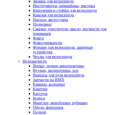
Звонки для велосипеда
Инструменты, ремнаборы, мастика
Крепления и стойки для велосипеда
Крылья для велосипеда
Насосы, аксессуары
Подножки
Смазки, очистители, масло, жидкости для
покрышек
Фляги
Флягодержатели
Фонари для велосипеда, зарядные
устройства
Чехлы для велосипеда
Велозапчасти
Вилки, задние амортизаторы
Втулки, эксцентрики, оси
Выносы для руля велосипеда
Запчасти на BMX
Камеры, колпачки
Каретки
Кассеты
Колеса
Манетки, моноблоки, рубашки
Обода, флиппера
Педали