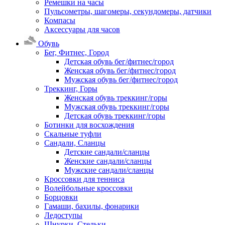
Ремешки на часы
Пульсометры, шагомеры, секундомеры, датчики
Компасы
Аксессуары для часов
Обувь
Бег, Фитнес, Город
Детская обувь бег/фитнес/город
Женская обувь бег/фитнес/город
Мужская обувь бег/фитнес/город
Треккинг, Горы
Женская обувь треккинг/горы
Мужская обувь треккинг/горы
Детская обувь треккинг/горы
Ботинки для восхождения
Скальные туфли
Сандали, Сланцы
Детские сандали/сланцы
Женские сандали/сланцы
Мужские сандали/сланцы
Кроссовки для тенниса
Волейбольные кроссовки
Борцовки
Гамаши, бахилы, фонарики
Ледоступы
Шнурки, Стельки