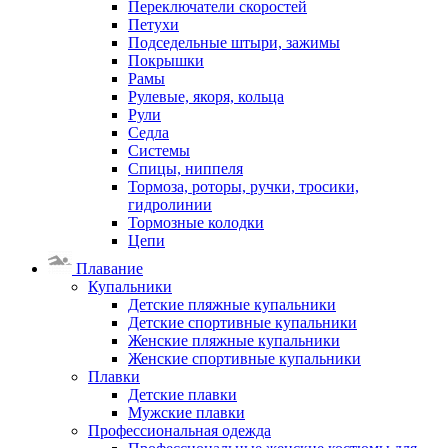
Переключатели скоростей
Петухи
Подседельные штыри, зажимы
Покрышки
Рамы
Рулевые, якоря, кольца
Рули
Седла
Системы
Спицы, ниппеля
Тормоза, роторы, ручки, тросики,
гидролинии
Тормозные колодки
Цепи
Плавание
Купальники
Детские пляжные купальники
Детские спортивные купальники
Женские пляжные купальники
Женские спортивные купальники
Плавки
Детские плавки
Мужские плавки
Профессиональная одежда