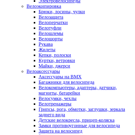
Электровелосипеды
Велоэкипировка
Брюки, лосины, чулки
Велозащита
Велоперчатки
Велотуфли
Велошлемы
Велошорты
Рукава
Жилеты
Кепки, полоски
Куртки, ветровки
Майки, джерси
Велоаксессуары
Аксессуары на BMX
Багажники для велосипеда
Велокомпьютеры, адаптеры, датчики,
магниты, батарейки
Велосумки, чехлы
Велотренажеры
Грипсы, рога, обмотки, заглушки, зеркала
заднего вида
Детские велокресла, прицеп-коляска
Замки противоугонные для велосипеда
Защита на велосипед