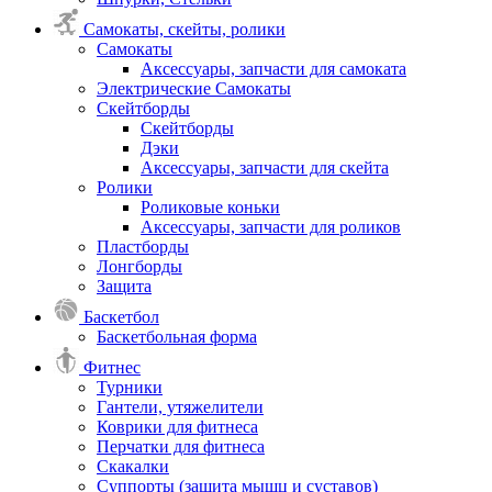
Самокаты, скейты, ролики
Самокаты
Аксессуары, запчасти для самоката
Электрические Самокаты
Скейтборды
Скейтборды
Дэки
Аксессуары, запчасти для скейта
Ролики
Роликовые коньки
Аксессуары, запчасти для роликов
Пластборды
Лонгборды
Защита
Баскетбол
Баскетбольная форма
Фитнес
Турники
Гантели, утяжелители
Коврики для фитнеса
Перчатки для фитнеса
Скакалки
Суппорты (защита мышц и суставов)