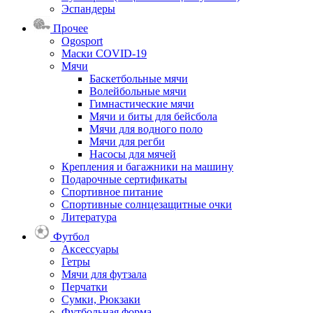
Эспандеры
Прочее
Ogosport
Маски COVID-19
Мячи
Баскетбольные мячи
Волейбольные мячи
Гимнастические мячи
Мячи и биты для бейсбола
Мячи для водного поло
Мячи для регби
Насосы для мячей
Крепления и багажники на машину
Подарочные сертификаты
Спортивное питание
Спортивные солнцезащитные очки
Литература
Футбол
Аксессуары
Гетры
Мячи для футзала
Перчатки
Сумки, Рюкзаки
Футбольная форма