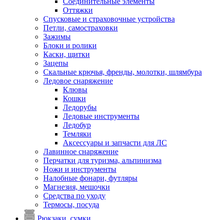
Соединительные элементы
Оттяжки
Спусковые и страховочные устройства
Петли, самостраховки
Зажимы
Блоки и ролики
Каски, щитки
Зацепы
Скальные крючья, френды, молотки, шлямбура
Ледовое снаряжение
Клювы
Кошки
Ледорубы
Ледовые инструменты
Ледобур
Темляки
Аксессуары и запчасти для ЛС
Лавинное снаряжение
Перчатки для туризма, альпинизма
Ножи и инструменты
Налобные фонари, футляры
Магнезия, мешочки
Средства по уходу
Термосы, посуда
Рюкзаки, сумки