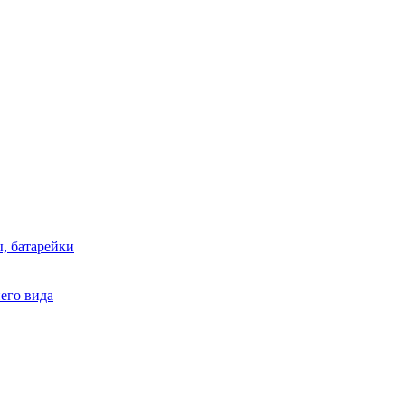
, батарейки
него вида