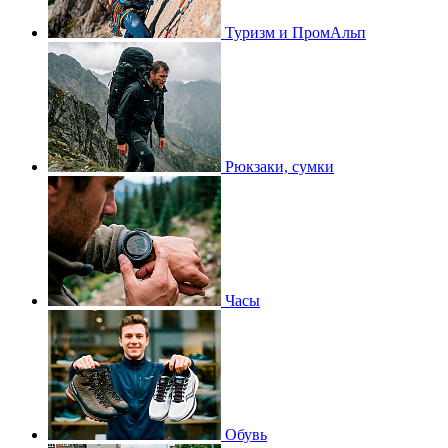
Туризм и ПромАльп
Рюкзаки, сумки
Часы
Обувь