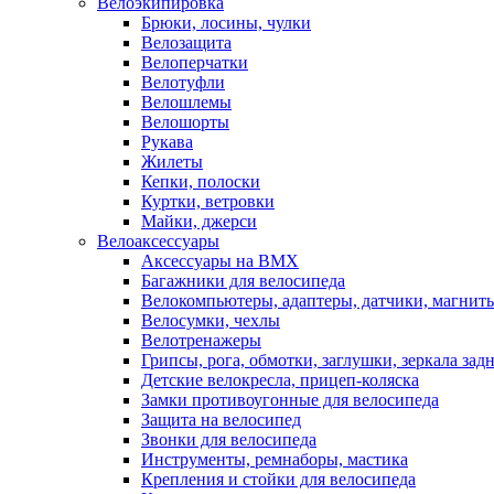
Велоэкипировка
Брюки, лосины, чулки
Велозащита
Велоперчатки
Велотуфли
Велошлемы
Велошорты
Рукава
Жилеты
Кепки, полоски
Куртки, ветровки
Майки, джерси
Велоаксессуары
Аксессуары на BMX
Багажники для велосипеда
Велокомпьютеры, адаптеры, датчики, магниты
Велосумки, чехлы
Велотренажеры
Грипсы, рога, обмотки, заглушки, зеркала зад
Детские велокресла, прицеп-коляска
Замки противоугонные для велосипеда
Защита на велосипед
Звонки для велосипеда
Инструменты, ремнаборы, мастика
Крепления и стойки для велосипеда