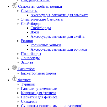
Самокаты, скейты, ролики
Самокаты
Аксессуары, запчасти для самоката
Электрические Самокаты
Скейтборды
Скейтборды
Дэки
Аксессуары, запчасти для скейта
Ролики
Роликовые коньки
Аксессуары, запчасти для роликов
Пластборды
Лонгборды
Защита
Баскетбол
Баскетбольная форма
Фитнес
Турники
Гантели, утяжелители
Коврики для фитнеса
Перчатки для фитнеса
Скакалки
Суппорты (защита мышц и суставов)