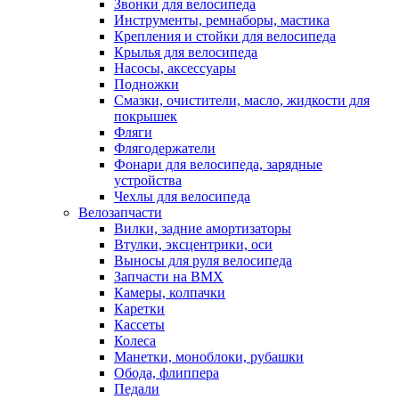
Звонки для велосипеда
Инструменты, ремнаборы, мастика
Крепления и стойки для велосипеда
Крылья для велосипеда
Насосы, аксессуары
Подножки
Смазки, очистители, масло, жидкости для
покрышек
Фляги
Флягодержатели
Фонари для велосипеда, зарядные
устройства
Чехлы для велосипеда
Велозапчасти
Вилки, задние амортизаторы
Втулки, эксцентрики, оси
Выносы для руля велосипеда
Запчасти на BMX
Камеры, колпачки
Каретки
Кассеты
Колеса
Манетки, моноблоки, рубашки
Обода, флиппера
Педали