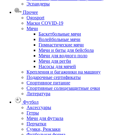
Эспандеры
Прочее
Ogosport
Маски COVID-19
Мячи
Баскетбольные мячи
Волейбольные мячи
Гимнастические мячи
Мячи и биты для бейсбола
Мячи для водного поло
Мячи для регби
Насосы для мячей
Крепления и багажники на машину
Подарочные сертификаты
Спортивное питание
Спортивные солнцезащитные очки
Литература
Футбол
Аксессуары
Гетры
Мячи для футзала
Перчатки
Сумки, Рюкзаки
Футбольная форма