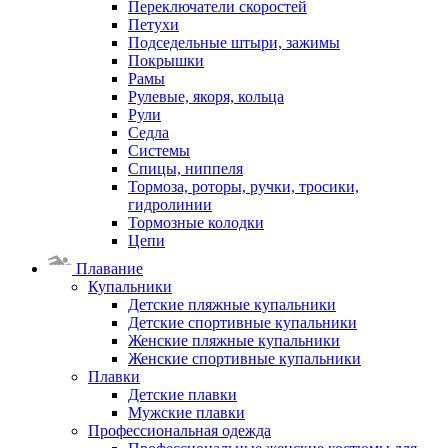
Переключатели скоростей
Петухи
Подседельные штыри, зажимы
Покрышки
Рамы
Рулевые, якоря, кольца
Рули
Седла
Системы
Спицы, ниппеля
Тормоза, роторы, ручки, тросики,
гидролинии
Тормозные колодки
Цепи
Плавание
Купальники
Детские пляжные купальники
Детские спортивные купальники
Женские пляжные купальники
Женские спортивные купальники
Плавки
Детские плавки
Мужские плавки
Профессиональная одежда