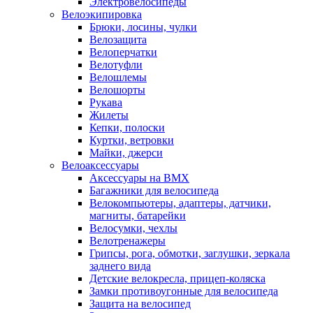
Электровелосипеды
Велоэкипировка
Брюки, лосины, чулки
Велозащита
Велоперчатки
Велотуфли
Велошлемы
Велошорты
Рукава
Жилеты
Кепки, полоски
Куртки, ветровки
Майки, джерси
Велоаксессуары
Аксессуары на BMX
Багажники для велосипеда
Велокомпьютеры, адаптеры, датчики,
магниты, батарейки
Велосумки, чехлы
Велотренажеры
Грипсы, рога, обмотки, заглушки, зеркала
заднего вида
Детские велокресла, прицеп-коляска
Замки противоугонные для велосипеда
Защита на велосипед