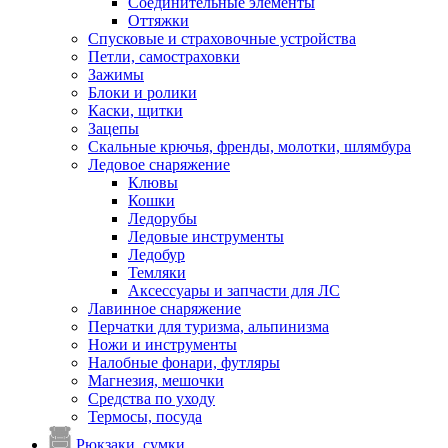
Соединительные элементы
Оттяжки
Спусковые и страховочные устройства
Петли, самостраховки
Зажимы
Блоки и ролики
Каски, щитки
Зацепы
Скальные крючья, френды, молотки, шлямбура
Ледовое снаряжение
Клювы
Кошки
Ледорубы
Ледовые инструменты
Ледобур
Темляки
Аксессуары и запчасти для ЛС
Лавинное снаряжение
Перчатки для туризма, альпинизма
Ножи и инструменты
Налобные фонари, футляры
Магнезия, мешочки
Средства по уходу
Термосы, посуда
Рюкзаки, сумки