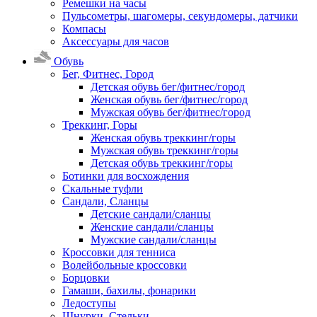
Ремешки на часы
Пульсометры, шагомеры, секундомеры, датчики
Компасы
Аксессуары для часов
Обувь
Бег, Фитнес, Город
Детская обувь бег/фитнес/город
Женская обувь бег/фитнес/город
Мужская обувь бег/фитнес/город
Треккинг, Горы
Женская обувь треккинг/горы
Мужская обувь треккинг/горы
Детская обувь треккинг/горы
Ботинки для восхождения
Скальные туфли
Сандали, Сланцы
Детские сандали/сланцы
Женские сандали/сланцы
Мужские сандали/сланцы
Кроссовки для тенниса
Волейбольные кроссовки
Борцовки
Гамаши, бахилы, фонарики
Ледоступы
Шнурки, Стельки