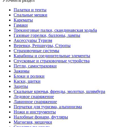
Уточнить раздел
Палатки и тенты
Спальные мешки
Карематы
Гамаки
Трекинговые палки, скандинавская ходьба
Газовые горелки, баллоны, лампы
Аксессуары Туризм
Веревки, Репшнуры, Стропы
Страховочные системы
Карабины и соединительные элементы
Спусковые и страховочные устройства
Петли, самостраховки
Зажимы
Блоки и ролики
Каски, щитки
Зацепы
Скальные крючья, френды, молотки, шлямбура
Ледовое снаряжение
Лавинное снаряжение
Перчатки для туризма, альпинизма
Ножи и инструменты
Налобные фонари, футляры
Магнезия, мешочки