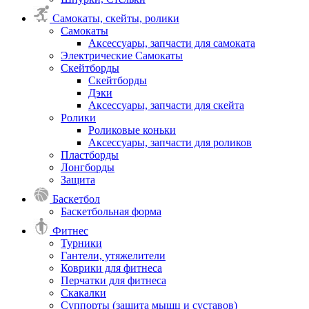
Самокаты, скейты, ролики
Самокаты
Аксессуары, запчасти для самоката
Электрические Самокаты
Скейтборды
Скейтборды
Дэки
Аксессуары, запчасти для скейта
Ролики
Роликовые коньки
Аксессуары, запчасти для роликов
Пластборды
Лонгборды
Защита
Баскетбол
Баскетбольная форма
Фитнес
Турники
Гантели, утяжелители
Коврики для фитнеса
Перчатки для фитнеса
Скакалки
Суппорты (защита мышц и суставов)