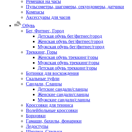
Ремешки на часы
Пульсометры, шагомеры, секундомеры, датчики
Компасы
Аксессуары для часов
Обувь
Бег, Фитнес, Город
Детская обувь бег/фитнес/город
Женская обувь бег/фитнес/город
Мужская обувь бег/фитнес/город
Треккинг, Горы
Женская обувь треккинг/горы
Мужская обувь треккинг/горы
Детская обувь треккинг/горы
Ботинки для восхождения
Скальные туфли
Сандали, Сланцы
Детские сандали/сланцы
Женские сандали/сланцы
Мужские сандали/сланцы
Кроссовки для тенниса
Волейбольные кроссовки
Борцовки
Гамаши, бахилы, фонарики
Ледоступы
Шнурки, Стельки