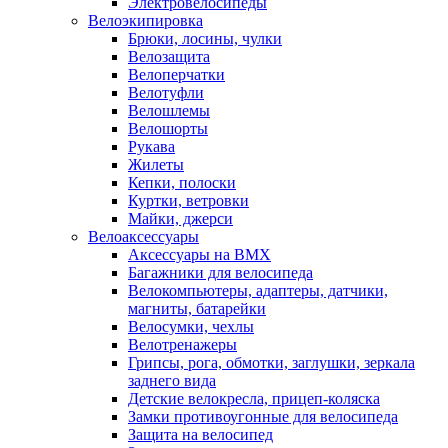
Электровелосипеды
Велоэкипировка
Брюки, лосины, чулки
Велозащита
Велоперчатки
Велотуфли
Велошлемы
Велошорты
Рукава
Жилеты
Кепки, полоски
Куртки, ветровки
Майки, джерси
Велоаксессуары
Аксессуары на BMX
Багажники для велосипеда
Велокомпьютеры, адаптеры, датчики,
магниты, батарейки
Велосумки, чехлы
Велотренажеры
Грипсы, рога, обмотки, заглушки, зеркала
заднего вида
Детские велокресла, прицеп-коляска
Замки противоугонные для велосипеда
Защита на велосипед