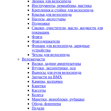
Звонки для велосипеда
Инструменты, ремнаборы, мастика
Крепления и стойки для велосипеда
Крылья для велосипеда
Насосы, аксессуары
Подножки
Смазки, очистители, масло, жидкости для
покрышек
Фляги
Флягодержатели
Фонари для велосипеда, зарядные
устройства
Чехлы для велосипеда
Велозапчасти
Вилки, задние амортизаторы
Втулки, эксцентрики, оси
Выносы для руля велосипеда
Запчасти на BMX
Камеры, колпачки
Каретки
Кассеты
Колеса
Манетки, моноблоки, рубашки
Обода, флиппера
Педали