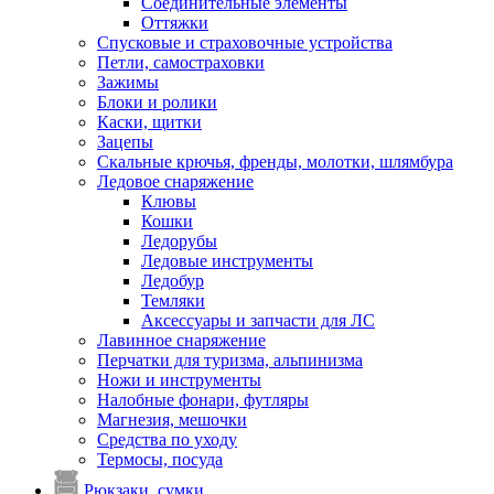
Соединительные элементы
Оттяжки
Спусковые и страховочные устройства
Петли, самостраховки
Зажимы
Блоки и ролики
Каски, щитки
Зацепы
Скальные крючья, френды, молотки, шлямбура
Ледовое снаряжение
Клювы
Кошки
Ледорубы
Ледовые инструменты
Ледобур
Темляки
Аксессуары и запчасти для ЛС
Лавинное снаряжение
Перчатки для туризма, альпинизма
Ножи и инструменты
Налобные фонари, футляры
Магнезия, мешочки
Средства по уходу
Термосы, посуда
Рюкзаки, сумки