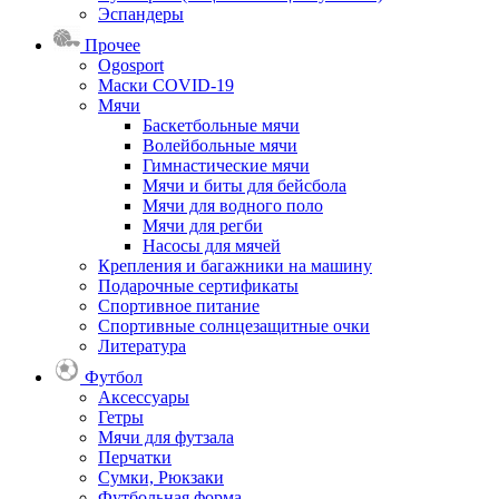
Эспандеры
Прочее
Ogosport
Маски COVID-19
Мячи
Баскетбольные мячи
Волейбольные мячи
Гимнастические мячи
Мячи и биты для бейсбола
Мячи для водного поло
Мячи для регби
Насосы для мячей
Крепления и багажники на машину
Подарочные сертификаты
Спортивное питание
Спортивные солнцезащитные очки
Литература
Футбол
Аксессуары
Гетры
Мячи для футзала
Перчатки
Сумки, Рюкзаки
Футбольная форма