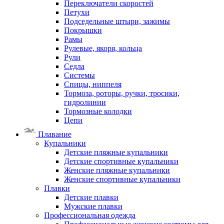
Переключатели скоростей
Петухи
Подседельные штыри, зажимы
Покрышки
Рамы
Рулевые, якоря, кольца
Рули
Седла
Системы
Спицы, ниппеля
Тормоза, роторы, ручки, тросики,
гидролинии
Тормозные колодки
Цепи
Плавание
Купальники
Детские пляжные купальники
Детские спортивные купальники
Женские пляжные купальники
Женские спортивные купальники
Плавки
Детские плавки
Мужские плавки
Профессиональная одежда