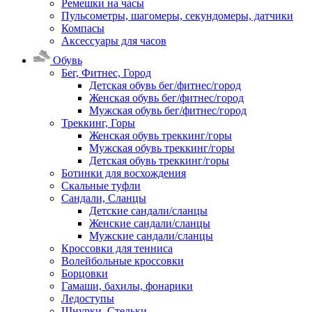
Ремешки на часы
Пульсометры, шагомеры, секундомеры, датчики
Компасы
Аксессуары для часов
Обувь
Бег, Фитнес, Город
Детская обувь бег/фитнес/город
Женская обувь бег/фитнес/город
Мужская обувь бег/фитнес/город
Треккинг, Горы
Женская обувь треккинг/горы
Мужская обувь треккинг/горы
Детская обувь треккинг/горы
Ботинки для восхождения
Скальные туфли
Сандали, Сланцы
Детские сандали/сланцы
Женские сандали/сланцы
Мужские сандали/сланцы
Кроссовки для тенниса
Волейбольные кроссовки
Борцовки
Гамаши, бахилы, фонарики
Ледоступы
Шнурки, Стельки