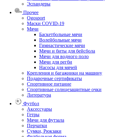
Эспандеры
Прочее
Ogosport
Маски COVID-19
Мячи
Баскетбольные мячи
Волейбольные мячи
Гимнастические мячи
Мячи и биты для бейсбола
Мячи для водного поло
Мячи для регби
Насосы для мячей
Крепления и багажники на машину
Подарочные сертификаты
Спортивное питание
Спортивные солнцезащитные очки
Литература
Футбол
Аксессуары
Гетры
Мячи для футзала
Перчатки
Сумки, Рюкзаки
Футбольная форма