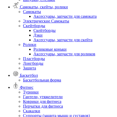
Самокаты, скейты, ролики
Самокаты
Аксессуары, запчасти для самоката
Электрические Самокаты
Скейтборды
Скейтборды
Дэки
Аксессуары, запчасти для скейта
Ролики
Роликовые коньки
Аксессуары, запчасти для роликов
Пластборды
Лонгборды
Защита
Баскетбол
Баскетбольная форма
Фитнес
Турники
Гантели, утяжелители
Коврики для фитнеса
Перчатки для фитнеса
Скакалки
Суппорты (защита мышц и суставов)