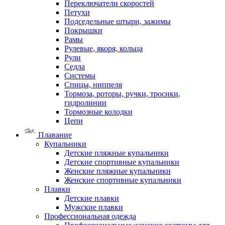
Переключатели скоростей
Петухи
Подседельные штыри, зажимы
Покрышки
Рамы
Рулевые, якоря, кольца
Рули
Седла
Системы
Спицы, ниппеля
Тормоза, роторы, ручки, тросики,
гидролинии
Тормозные колодки
Цепи
Плавание
Купальники
Детские пляжные купальники
Детские спортивные купальники
Женские пляжные купальники
Женские спортивные купальники
Плавки
Детские плавки
Мужские плавки
Профессиональная одежда