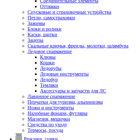
Соединительные элементы
Оттяжки
Спусковые и страховочные устройства
Петли, самостраховки
Зажимы
Блоки и ролики
Каски, щитки
Зацепы
Скальные крючья, френды, молотки, шлямбура
Ледовое снаряжение
Клювы
Кошки
Ледорубы
Ледовые инструменты
Ледобур
Темляки
Аксессуары и запчасти для ЛС
Лавинное снаряжение
Перчатки для туризма, альпинизма
Ножи и инструменты
Налобные фонари, футляры
Магнезия, мешочки
Средства по уходу
Термосы, посуда
Рюкзаки, сумки