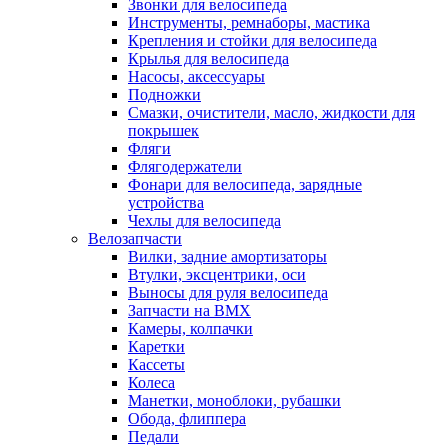
Звонки для велосипеда
Инструменты, ремнаборы, мастика
Крепления и стойки для велосипеда
Крылья для велосипеда
Насосы, аксессуары
Подножки
Смазки, очистители, масло, жидкости для
покрышек
Фляги
Флягодержатели
Фонари для велосипеда, зарядные
устройства
Чехлы для велосипеда
Велозапчасти
Вилки, задние амортизаторы
Втулки, эксцентрики, оси
Выносы для руля велосипеда
Запчасти на BMX
Камеры, колпачки
Каретки
Кассеты
Колеса
Манетки, моноблоки, рубашки
Обода, флиппера
Педали