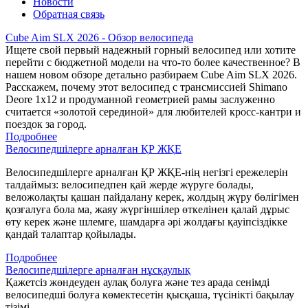
Новости
Обратная связь
Cube Aim SLX 2026 - Обзор велосипеда
Ищете свой первый надежный горный велосипед или хотите
перейти с бюджетной модели на что-то более качественное? В
нашем новом обзоре детально разбираем Cube Aim SLX 2026.
Расскажем, почему этот велосипед с трансмиссией Shimano
Deore 1x12 и продуманной геометрией рамы заслуженно
считается «золотой серединой» для любителей кросс-кантри и
поездок за город.
Подробнее
Велосипедшілерге арналған ҚР ЖҚЕ
Велосипедшілерге арналған ҚР ЖҚЕ-нің негізгі ережелерін
талдаймыз: велосипедпен қай жерде жүруге болады,
веложолақты қашан пайдалану керек, жолдың жүру бөлігімен
қозғалуға бола ма, жаяу жүргіншілер өткелінен қалай дұрыс
өту керек және шлемге, шамдарға әрі жолдағы қауіпсіздікке
қандай талаптар қойылады.
Подробнее
Велосипедшілерге арналған нұсқаулық
Қажетсіз жөндеуден аулақ болуға және тез арада сенімді
велосипедші болуға көмектесетін қысқаша, түсінікті бақылау
тізімі.