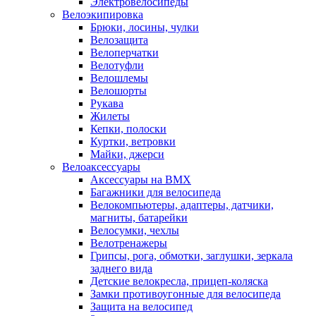
Электровелосипеды
Велоэкипировка
Брюки, лосины, чулки
Велозащита
Велоперчатки
Велотуфли
Велошлемы
Велошорты
Рукава
Жилеты
Кепки, полоски
Куртки, ветровки
Майки, джерси
Велоаксессуары
Аксессуары на BMX
Багажники для велосипеда
Велокомпьютеры, адаптеры, датчики,
магниты, батарейки
Велосумки, чехлы
Велотренажеры
Грипсы, рога, обмотки, заглушки, зеркала
заднего вида
Детские велокресла, прицеп-коляска
Замки противоугонные для велосипеда
Защита на велосипед