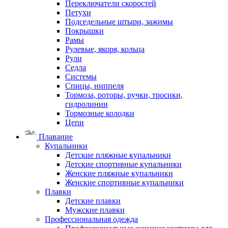
Переключатели скоростей
Петухи
Подседельные штыри, зажимы
Покрышки
Рамы
Рулевые, якоря, кольца
Рули
Седла
Системы
Спицы, ниппеля
Тормоза, роторы, ручки, тросики,
гидролинии
Тормозные колодки
Цепи
Плавание
Купальники
Детские пляжные купальники
Детские спортивные купальники
Женские пляжные купальники
Женские спортивные купальники
Плавки
Детские плавки
Мужские плавки
Профессиональная одежда