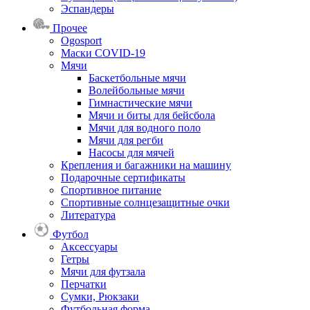
Эспандеры
Прочее
Ogosport
Маски COVID-19
Мячи
Баскетбольные мячи
Волейбольные мячи
Гимнастические мячи
Мячи и биты для бейсбола
Мячи для водного поло
Мячи для регби
Насосы для мячей
Крепления и багажники на машину
Подарочные сертификаты
Спортивное питание
Спортивные солнцезащитные очки
Литература
Футбол
Аксессуары
Гетры
Мячи для футзала
Перчатки
Сумки, Рюкзаки
Футбольная форма