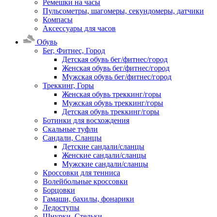
Ремешки на часы
Пульсометры, шагомеры, секундомеры, датчики
Компасы
Аксессуары для часов
Обувь
Бег, Фитнес, Город
Детская обувь бег/фитнес/город
Женская обувь бег/фитнес/город
Мужская обувь бег/фитнес/город
Треккинг, Горы
Женская обувь треккинг/горы
Мужская обувь треккинг/горы
Детская обувь треккинг/горы
Ботинки для восхождения
Скальные туфли
Сандали, Сланцы
Детские сандали/сланцы
Женские сандали/сланцы
Мужские сандали/сланцы
Кроссовки для тенниса
Волейбольные кроссовки
Борцовки
Гамаши, бахилы, фонарики
Ледоступы
Шнурки, Стельки