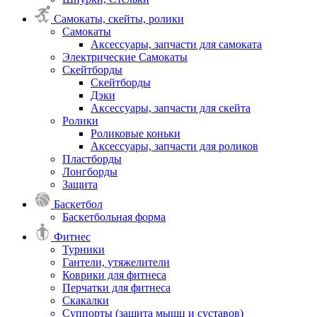
Самокаты, скейты, ролики
Самокаты
Аксессуары, запчасти для самоката
Электрические Самокаты
Скейтборды
Скейтборды
Дэки
Аксессуары, запчасти для скейта
Ролики
Роликовые коньки
Аксессуары, запчасти для роликов
Пластборды
Лонгборды
Защита
Баскетбол
Баскетбольная форма
Фитнес
Турники
Гантели, утяжелители
Коврики для фитнеса
Перчатки для фитнеса
Скакалки
Суппорты (защита мышц и суставов)