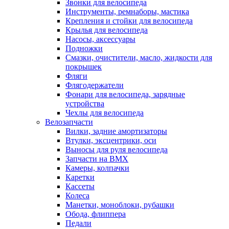
Звонки для велосипеда
Инструменты, ремнаборы, мастика
Крепления и стойки для велосипеда
Крылья для велосипеда
Насосы, аксессуары
Подножки
Смазки, очистители, масло, жидкости для
покрышек
Фляги
Флягодержатели
Фонари для велосипеда, зарядные
устройства
Чехлы для велосипеда
Велозапчасти
Вилки, задние амортизаторы
Втулки, эксцентрики, оси
Выносы для руля велосипеда
Запчасти на BMX
Камеры, колпачки
Каретки
Кассеты
Колеса
Манетки, моноблоки, рубашки
Обода, флиппера
Педали