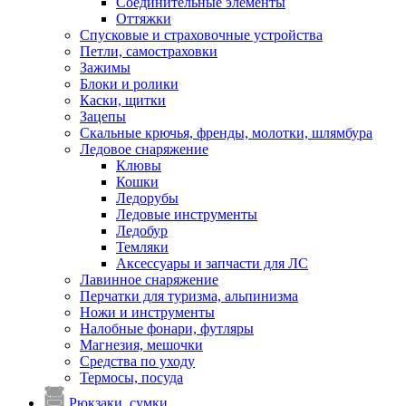
Соединительные элементы
Оттяжки
Спусковые и страховочные устройства
Петли, самостраховки
Зажимы
Блоки и ролики
Каски, щитки
Зацепы
Скальные крючья, френды, молотки, шлямбура
Ледовое снаряжение
Клювы
Кошки
Ледорубы
Ледовые инструменты
Ледобур
Темляки
Аксессуары и запчасти для ЛС
Лавинное снаряжение
Перчатки для туризма, альпинизма
Ножи и инструменты
Налобные фонари, футляры
Магнезия, мешочки
Средства по уходу
Термосы, посуда
Рюкзаки, сумки