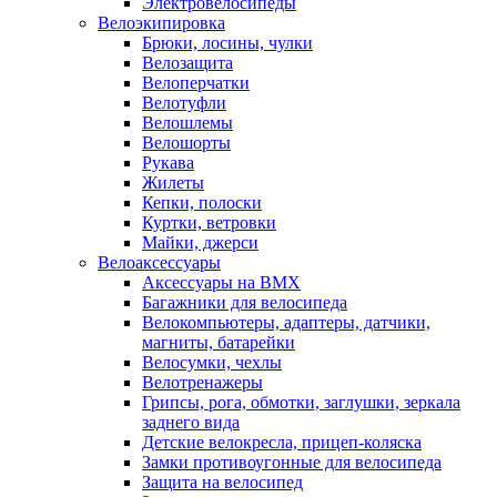
Электровелосипеды
Велоэкипировка
Брюки, лосины, чулки
Велозащита
Велоперчатки
Велотуфли
Велошлемы
Велошорты
Рукава
Жилеты
Кепки, полоски
Куртки, ветровки
Майки, джерси
Велоаксессуары
Аксессуары на BMX
Багажники для велосипеда
Велокомпьютеры, адаптеры, датчики,
магниты, батарейки
Велосумки, чехлы
Велотренажеры
Грипсы, рога, обмотки, заглушки, зеркала
заднего вида
Детские велокресла, прицеп-коляска
Замки противоугонные для велосипеда
Защита на велосипед