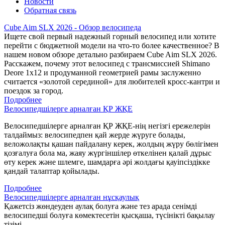
Новости
Обратная связь
Cube Aim SLX 2026 - Обзор велосипеда
Ищете свой первый надежный горный велосипед или хотите
перейти с бюджетной модели на что-то более качественное? В
нашем новом обзоре детально разбираем Cube Aim SLX 2026.
Расскажем, почему этот велосипед с трансмиссией Shimano
Deore 1x12 и продуманной геометрией рамы заслуженно
считается «золотой серединой» для любителей кросс-кантри и
поездок за город.
Подробнее
Велосипедшілерге арналған ҚР ЖҚЕ
Велосипедшілерге арналған ҚР ЖҚЕ-нің негізгі ережелерін
талдаймыз: велосипедпен қай жерде жүруге болады,
веложолақты қашан пайдалану керек, жолдың жүру бөлігімен
қозғалуға бола ма, жаяу жүргіншілер өткелінен қалай дұрыс
өту керек және шлемге, шамдарға әрі жолдағы қауіпсіздікке
қандай талаптар қойылады.
Подробнее
Велосипедшілерге арналған нұсқаулық
Қажетсіз жөндеуден аулақ болуға және тез арада сенімді
велосипедші болуға көмектесетін қысқаша, түсінікті бақылау
тізімі.