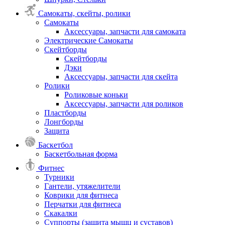
Самокаты, скейты, ролики
Самокаты
Аксессуары, запчасти для самоката
Электрические Самокаты
Скейтборды
Скейтборды
Дэки
Аксессуары, запчасти для скейта
Ролики
Роликовые коньки
Аксессуары, запчасти для роликов
Пластборды
Лонгборды
Защита
Баскетбол
Баскетбольная форма
Фитнес
Турники
Гантели, утяжелители
Коврики для фитнеса
Перчатки для фитнеса
Скакалки
Суппорты (защита мышц и суставов)