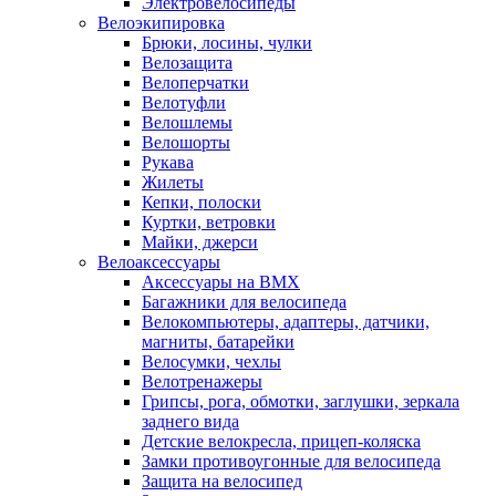
Электровелосипеды
Велоэкипировка
Брюки, лосины, чулки
Велозащита
Велоперчатки
Велотуфли
Велошлемы
Велошорты
Рукава
Жилеты
Кепки, полоски
Куртки, ветровки
Майки, джерси
Велоаксессуары
Аксессуары на BMX
Багажники для велосипеда
Велокомпьютеры, адаптеры, датчики,
магниты, батарейки
Велосумки, чехлы
Велотренажеры
Грипсы, рога, обмотки, заглушки, зеркала
заднего вида
Детские велокресла, прицеп-коляска
Замки противоугонные для велосипеда
Защита на велосипед