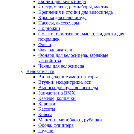
Звонки для велосипеда
Инструменты, ремнаборы, мастика
Крепления и стойки для велосипеда
Крылья для велосипеда
Насосы, аксессуары
Подножки
Смазки, очистители, масло, жидкости для
покрышек
Фляги
Флягодержатели
Фонари для велосипеда, зарядные
устройства
Чехлы для велосипеда
Велозапчасти
Вилки, задние амортизаторы
Втулки, эксцентрики, оси
Выносы для руля велосипеда
Запчасти на BMX
Камеры, колпачки
Каретки
Кассеты
Колеса
Манетки, моноблоки, рубашки
Обода, флиппера
Педали