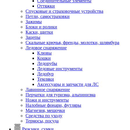
Соединительные элементы
Оттяжки
Спусковые и страховочные устройства
Петли, самостраховки
Зажимы
Блоки и ролики
Каски, щитки
Зацепы
Скальные крючья, френды, молотки, шлямбура
Ледовое снаряжение
Клювы
Кошки
Ледорубы
Ледовые инструменты
Ледобур
Темляки
Аксессуары и запчасти для ЛС
Лавинное снаряжение
Перчатки для туризма, альпинизма
Ножи и инструменты
Налобные фонари, футляры
Магнезия, мешочки
Средства по уходу
Термосы, посуда
Рюкзаки, сумки