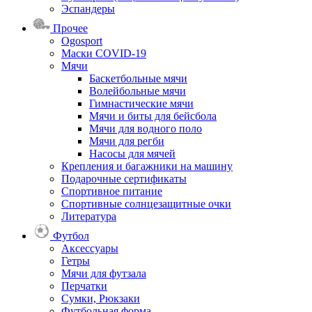
Эспандеры
Прочее
Ogosport
Маски COVID-19
Мячи
Баскетбольные мячи
Волейбольные мячи
Гимнастические мячи
Мячи и биты для бейсбола
Мячи для водного поло
Мячи для регби
Насосы для мячей
Крепления и багажники на машину
Подарочные сертификаты
Спортивное питание
Спортивные солнцезащитные очки
Литература
Футбол
Аксессуары
Гетры
Мячи для футзала
Перчатки
Сумки, Рюкзаки
Футбольная форма