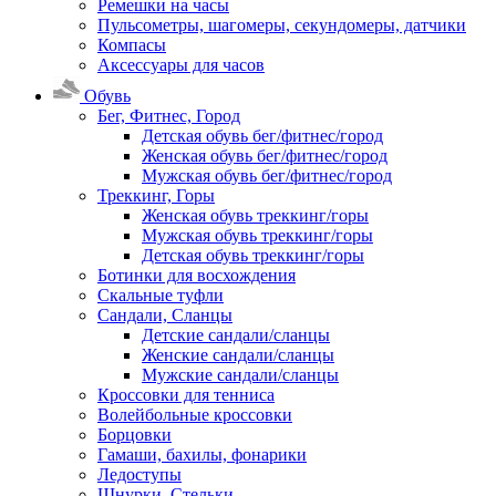
Ремешки на часы
Пульсометры, шагомеры, секундомеры, датчики
Компасы
Аксессуары для часов
Обувь
Бег, Фитнес, Город
Детская обувь бег/фитнес/город
Женская обувь бег/фитнес/город
Мужская обувь бег/фитнес/город
Треккинг, Горы
Женская обувь треккинг/горы
Мужская обувь треккинг/горы
Детская обувь треккинг/горы
Ботинки для восхождения
Скальные туфли
Сандали, Сланцы
Детские сандали/сланцы
Женские сандали/сланцы
Мужские сандали/сланцы
Кроссовки для тенниса
Волейбольные кроссовки
Борцовки
Гамаши, бахилы, фонарики
Ледоступы
Шнурки, Стельки