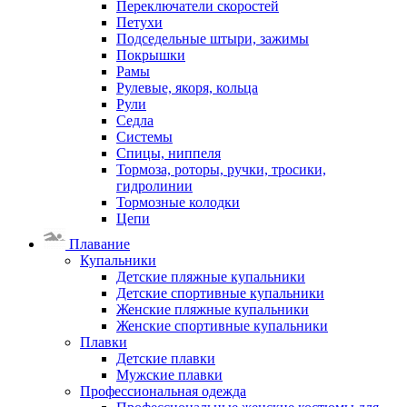
Переключатели скоростей
Петухи
Подседельные штыри, зажимы
Покрышки
Рамы
Рулевые, якоря, кольца
Рули
Седла
Системы
Спицы, ниппеля
Тормоза, роторы, ручки, тросики,
гидролинии
Тормозные колодки
Цепи
Плавание
Купальники
Детские пляжные купальники
Детские спортивные купальники
Женские пляжные купальники
Женские спортивные купальники
Плавки
Детские плавки
Мужские плавки
Профессиональная одежда