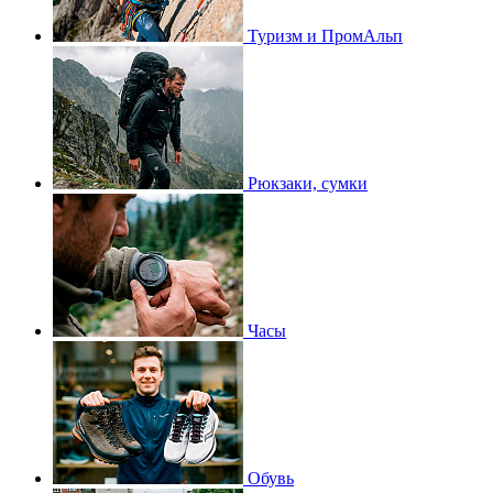
Туризм и ПромАльп
Рюкзаки, сумки
Часы
Обувь