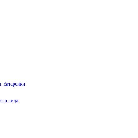
, батарейки
него вида