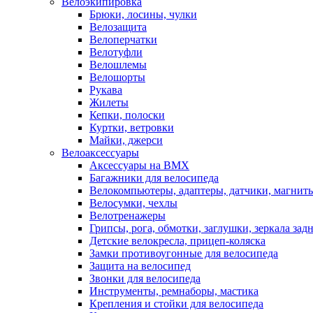
Велоэкипировка
Брюки, лосины, чулки
Велозащита
Велоперчатки
Велотуфли
Велошлемы
Велошорты
Рукава
Жилеты
Кепки, полоски
Куртки, ветровки
Майки, джерси
Велоаксессуары
Аксессуары на BMX
Багажники для велосипеда
Велокомпьютеры, адаптеры, датчики, магниты
Велосумки, чехлы
Велотренажеры
Грипсы, рога, обмотки, заглушки, зеркала зад
Детские велокресла, прицеп-коляска
Замки противоугонные для велосипеда
Защита на велосипед
Звонки для велосипеда
Инструменты, ремнаборы, мастика
Крепления и стойки для велосипеда