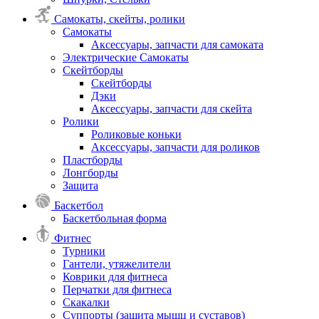
Самокаты, скейты, ролики
Самокаты
Аксессуары, запчасти для самоката
Электрические Самокаты
Скейтборды
Скейтборды
Дэки
Аксессуары, запчасти для скейта
Ролики
Роликовые коньки
Аксессуары, запчасти для роликов
Пластборды
Лонгборды
Защита
Баскетбол
Баскетбольная форма
Фитнес
Турники
Гантели, утяжелители
Коврики для фитнеса
Перчатки для фитнеса
Скакалки
Суппорты (защита мышц и суставов)