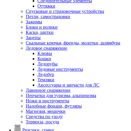
Соединительные элементы
Оттяжки
Спусковые и страховочные устройства
Петли, самостраховки
Зажимы
Блоки и ролики
Каски, щитки
Зацепы
Скальные крючья, френды, молотки, шлямбура
Ледовое снаряжение
Клювы
Кошки
Ледорубы
Ледовые инструменты
Ледобур
Темляки
Аксессуары и запчасти для ЛС
Лавинное снаряжение
Перчатки для туризма, альпинизма
Ножи и инструменты
Налобные фонари, футляры
Магнезия, мешочки
Средства по уходу
Термосы, посуда
Рюкзаки, сумки