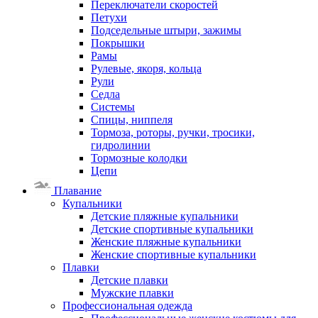
Переключатели скоростей
Петухи
Подседельные штыри, зажимы
Покрышки
Рамы
Рулевые, якоря, кольца
Рули
Седла
Системы
Спицы, ниппеля
Тормоза, роторы, ручки, тросики,
гидролинии
Тормозные колодки
Цепи
Плавание
Купальники
Детские пляжные купальники
Детские спортивные купальники
Женские пляжные купальники
Женские спортивные купальники
Плавки
Детские плавки
Мужские плавки
Профессиональная одежда