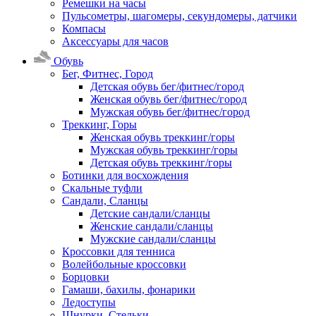
Ремешки на часы
Пульсометры, шагомеры, секундомеры, датчики
Компасы
Аксессуары для часов
Обувь
Бег, Фитнес, Город
Детская обувь бег/фитнес/город
Женская обувь бег/фитнес/город
Мужская обувь бег/фитнес/город
Треккинг, Горы
Женская обувь треккинг/горы
Мужская обувь треккинг/горы
Детская обувь треккинг/горы
Ботинки для восхождения
Скальные туфли
Сандали, Сланцы
Детские сандали/сланцы
Женские сандали/сланцы
Мужские сандали/сланцы
Кроссовки для тенниса
Волейбольные кроссовки
Борцовки
Гамаши, бахилы, фонарики
Ледоступы
Шнурки, Стельки