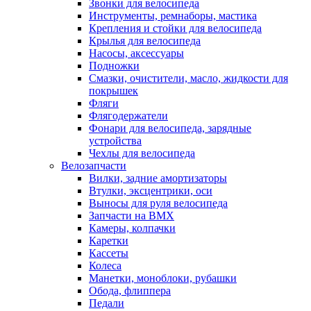
Звонки для велосипеда
Инструменты, ремнаборы, мастика
Крепления и стойки для велосипеда
Крылья для велосипеда
Насосы, аксессуары
Подножки
Смазки, очистители, масло, жидкости для
покрышек
Фляги
Флягодержатели
Фонари для велосипеда, зарядные
устройства
Чехлы для велосипеда
Велозапчасти
Вилки, задние амортизаторы
Втулки, эксцентрики, оси
Выносы для руля велосипеда
Запчасти на BMX
Камеры, колпачки
Каретки
Кассеты
Колеса
Манетки, моноблоки, рубашки
Обода, флиппера
Педали