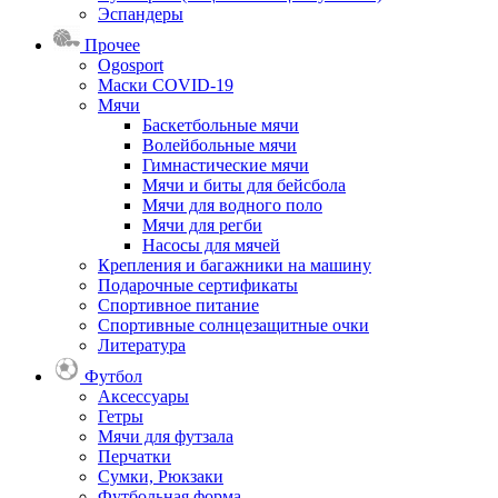
Эспандеры
Прочее
Ogosport
Маски COVID-19
Мячи
Баскетбольные мячи
Волейбольные мячи
Гимнастические мячи
Мячи и биты для бейсбола
Мячи для водного поло
Мячи для регби
Насосы для мячей
Крепления и багажники на машину
Подарочные сертификаты
Спортивное питание
Спортивные солнцезащитные очки
Литература
Футбол
Аксессуары
Гетры
Мячи для футзала
Перчатки
Сумки, Рюкзаки
Футбольная форма