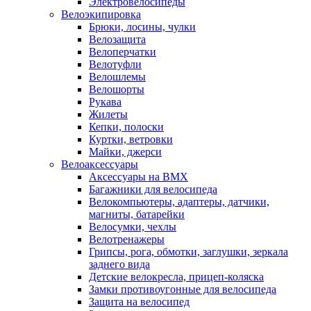
Электровелосипеды
Велоэкипировка
Брюки, лосины, чулки
Велозащита
Велоперчатки
Велотуфли
Велошлемы
Велошорты
Рукава
Жилеты
Кепки, полоски
Куртки, ветровки
Майки, джерси
Велоаксессуары
Аксессуары на BMX
Багажники для велосипеда
Велокомпьютеры, адаптеры, датчики,
магниты, батарейки
Велосумки, чехлы
Велотренажеры
Грипсы, рога, обмотки, заглушки, зеркала
заднего вида
Детские велокресла, прицеп-коляска
Замки противоугонные для велосипеда
Защита на велосипед