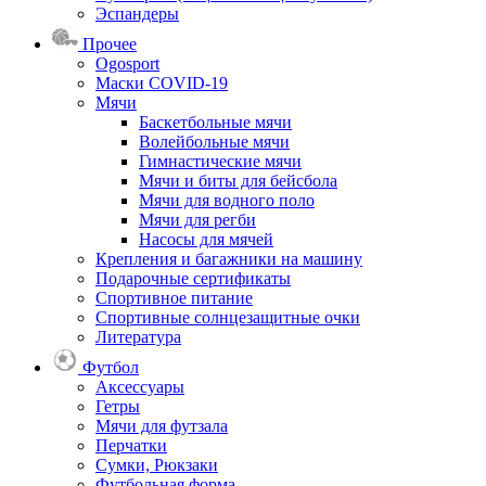
Эспандеры
Прочее
Ogosport
Маски COVID-19
Мячи
Баскетбольные мячи
Волейбольные мячи
Гимнастические мячи
Мячи и биты для бейсбола
Мячи для водного поло
Мячи для регби
Насосы для мячей
Крепления и багажники на машину
Подарочные сертификаты
Спортивное питание
Спортивные солнцезащитные очки
Литература
Футбол
Аксессуары
Гетры
Мячи для футзала
Перчатки
Сумки, Рюкзаки
Футбольная форма