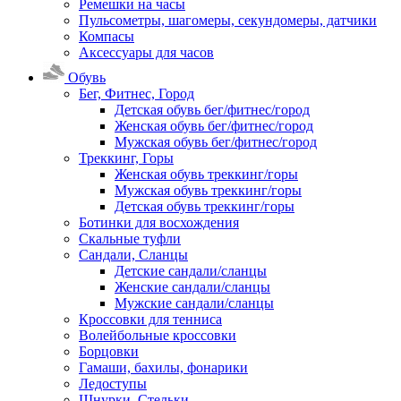
Ремешки на часы
Пульсометры, шагомеры, секундомеры, датчики
Компасы
Аксессуары для часов
Обувь
Бег, Фитнес, Город
Детская обувь бег/фитнес/город
Женская обувь бег/фитнес/город
Мужская обувь бег/фитнес/город
Треккинг, Горы
Женская обувь треккинг/горы
Мужская обувь треккинг/горы
Детская обувь треккинг/горы
Ботинки для восхождения
Скальные туфли
Сандали, Сланцы
Детские сандали/сланцы
Женские сандали/сланцы
Мужские сандали/сланцы
Кроссовки для тенниса
Волейбольные кроссовки
Борцовки
Гамаши, бахилы, фонарики
Ледоступы
Шнурки, Стельки