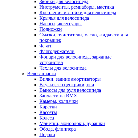
Звонки для велосипеда
Инструменты, ремнаборы, мастика
Крепления и стойки для велосипеда
Крылья для велосипеда
Насосы, аксессуары
Подножки
Смазки, очистители, масло, жидкости для
покрышек
Фляги
Флягодержатели
Фонари для велосипеда, зарядные
устройства
Чехлы для велосипеда
Велозапчасти
Вилки, задние амортизаторы
Втулки, эксцентрики, оси
Выносы для руля велосипеда
Запчасти на BMX
Камеры, колпачки
Каретки
Кассеты
Колеса
Манетки, моноблоки, рубашки
Обода, флиппера
Педали