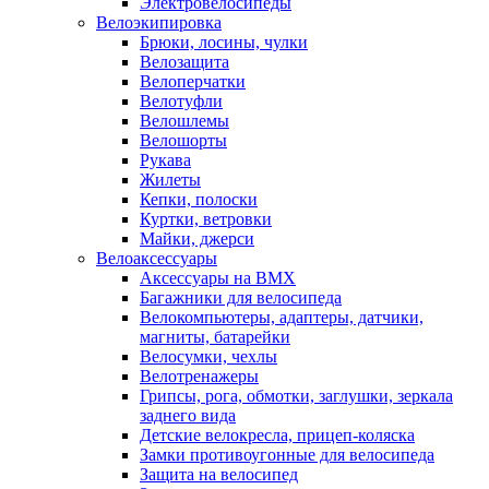
Электровелосипеды
Велоэкипировка
Брюки, лосины, чулки
Велозащита
Велоперчатки
Велотуфли
Велошлемы
Велошорты
Рукава
Жилеты
Кепки, полоски
Куртки, ветровки
Майки, джерси
Велоаксессуары
Аксессуары на BMX
Багажники для велосипеда
Велокомпьютеры, адаптеры, датчики,
магниты, батарейки
Велосумки, чехлы
Велотренажеры
Грипсы, рога, обмотки, заглушки, зеркала
заднего вида
Детские велокресла, прицеп-коляска
Замки противоугонные для велосипеда
Защита на велосипед