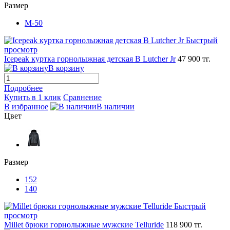
Размер
M-50
Быстрый
просмотр
Icepeak куртка горнолыжная детская B Lutcher Jr
47 900 тг.
В корзину
Подробнее
Купить в 1 клик
Сравнение
В избранное
В наличии
Цвет
Размер
152
140
Быстрый
просмотр
Millet брюки горнолыжные мужские Telluride
118 900 тг.