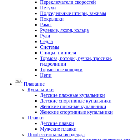
Переключатели скоростей
Петухи
Подседельные штыри, зажимы
Покрышки
Рамы
Рулевые, якоря, кольца
Рули
Седла
Системы
Спицы, ниппеля
Тормоза, роторы, ручки, тросики,
гидролинии
Тормозные колодки
Цепи
Плавание
Купальники
Детские пляжные купальники
Детские спортивные купальники
Женские пляжные купальники
Женские спортивные купальники
Плавки
Детские плавки
Мужские плавки
Профессиональная одежда