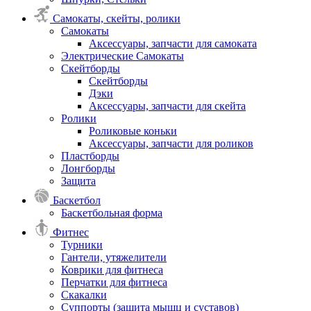
Самокаты, скейты, ролики
Самокаты
Аксессуары, запчасти для самоката
Электрические Самокаты
Скейтборды
Скейтборды
Дэки
Аксессуары, запчасти для скейта
Ролики
Роликовые коньки
Аксессуары, запчасти для роликов
Пластборды
Лонгборды
Защита
Баскетбол
Баскетбольная форма
Фитнес
Турники
Гантели, утяжелители
Коврики для фитнеса
Перчатки для фитнеса
Скакалки
Суппорты (защита мышц и суставов)