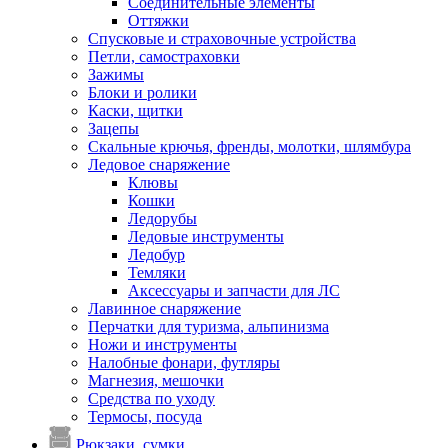
Соединительные элементы
Оттяжки
Спусковые и страховочные устройства
Петли, самостраховки
Зажимы
Блоки и ролики
Каски, щитки
Зацепы
Скальные крючья, френды, молотки, шлямбура
Ледовое снаряжение
Клювы
Кошки
Ледорубы
Ледовые инструменты
Ледобур
Темляки
Аксессуары и запчасти для ЛС
Лавинное снаряжение
Перчатки для туризма, альпинизма
Ножи и инструменты
Налобные фонари, футляры
Магнезия, мешочки
Средства по уходу
Термосы, посуда
Рюкзаки, сумки