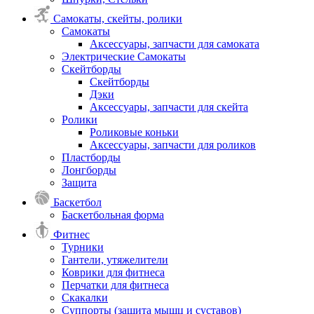
Самокаты, скейты, ролики
Самокаты
Аксессуары, запчасти для самоката
Электрические Самокаты
Скейтборды
Скейтборды
Дэки
Аксессуары, запчасти для скейта
Ролики
Роликовые коньки
Аксессуары, запчасти для роликов
Пластборды
Лонгборды
Защита
Баскетбол
Баскетбольная форма
Фитнес
Турники
Гантели, утяжелители
Коврики для фитнеса
Перчатки для фитнеса
Скакалки
Суппорты (защита мышц и суставов)