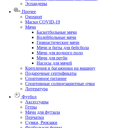
Эспандеры
Прочее
Ogosport
Маски COVID-19
Мячи
Баскетбольные мячи
Волейбольные мячи
Гимнастические мячи
Мячи и биты для бейсбола
Мячи для водного поло
Мячи для регби
Насосы для мячей
Крепления и багажники на машину
Подарочные сертификаты
Спортивное питание
Спортивные солнцезащитные очки
Литература
Футбол
Аксессуары
Гетры
Мячи для футзала
Перчатки
Сумки, Рюкзаки
Футбольная форма