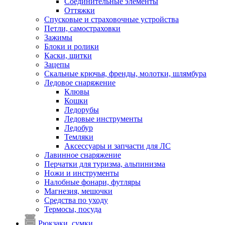
Соединительные элементы
Оттяжки
Спусковые и страховочные устройства
Петли, самостраховки
Зажимы
Блоки и ролики
Каски, щитки
Зацепы
Скальные крючья, френды, молотки, шлямбура
Ледовое снаряжение
Клювы
Кошки
Ледорубы
Ледовые инструменты
Ледобур
Темляки
Аксессуары и запчасти для ЛС
Лавинное снаряжение
Перчатки для туризма, альпинизма
Ножи и инструменты
Налобные фонари, футляры
Магнезия, мешочки
Средства по уходу
Термосы, посуда
Рюкзаки, сумки