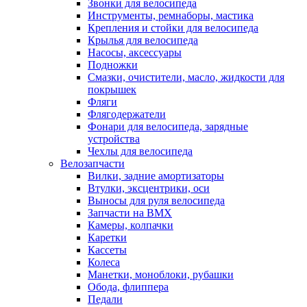
Звонки для велосипеда
Инструменты, ремнаборы, мастика
Крепления и стойки для велосипеда
Крылья для велосипеда
Насосы, аксессуары
Подножки
Смазки, очистители, масло, жидкости для
покрышек
Фляги
Флягодержатели
Фонари для велосипеда, зарядные
устройства
Чехлы для велосипеда
Велозапчасти
Вилки, задние амортизаторы
Втулки, эксцентрики, оси
Выносы для руля велосипеда
Запчасти на BMX
Камеры, колпачки
Каретки
Кассеты
Колеса
Манетки, моноблоки, рубашки
Обода, флиппера
Педали