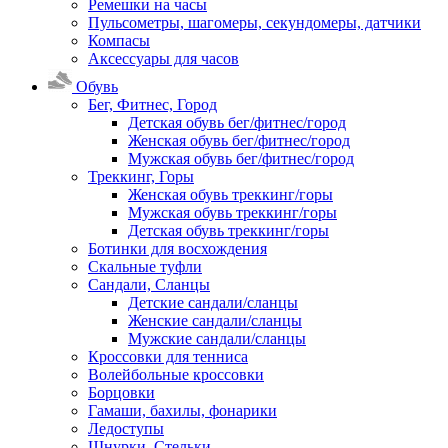
Ремешки на часы
Пульсометры, шагомеры, секундомеры, датчики
Компасы
Аксессуары для часов
Обувь
Бег, Фитнес, Город
Детская обувь бег/фитнес/город
Женская обувь бег/фитнес/город
Мужская обувь бег/фитнес/город
Треккинг, Горы
Женская обувь треккинг/горы
Мужская обувь треккинг/горы
Детская обувь треккинг/горы
Ботинки для восхождения
Скальные туфли
Сандали, Сланцы
Детские сандали/сланцы
Женские сандали/сланцы
Мужские сандали/сланцы
Кроссовки для тенниса
Волейбольные кроссовки
Борцовки
Гамаши, бахилы, фонарики
Ледоступы
Шнурки, Стельки