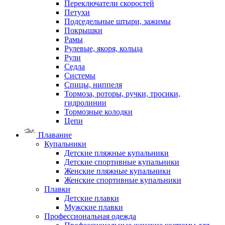
Переключатели скоростей
Петухи
Подседельные штыри, зажимы
Покрышки
Рамы
Рулевые, якоря, кольца
Рули
Седла
Системы
Спицы, ниппеля
Тормоза, роторы, ручки, тросики,
гидролинии
Тормозные колодки
Цепи
Плавание
Купальники
Детские пляжные купальники
Детские спортивные купальники
Женские пляжные купальники
Женские спортивные купальники
Плавки
Детские плавки
Мужские плавки
Профессиональная одежда