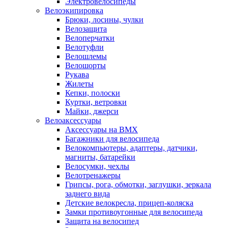
Электровелосипеды
Велоэкипировка
Брюки, лосины, чулки
Велозащита
Велоперчатки
Велотуфли
Велошлемы
Велошорты
Рукава
Жилеты
Кепки, полоски
Куртки, ветровки
Майки, джерси
Велоаксессуары
Аксессуары на BMX
Багажники для велосипеда
Велокомпьютеры, адаптеры, датчики,
магниты, батарейки
Велосумки, чехлы
Велотренажеры
Грипсы, рога, обмотки, заглушки, зеркала
заднего вида
Детские велокресла, прицеп-коляска
Замки противоугонные для велосипеда
Защита на велосипед