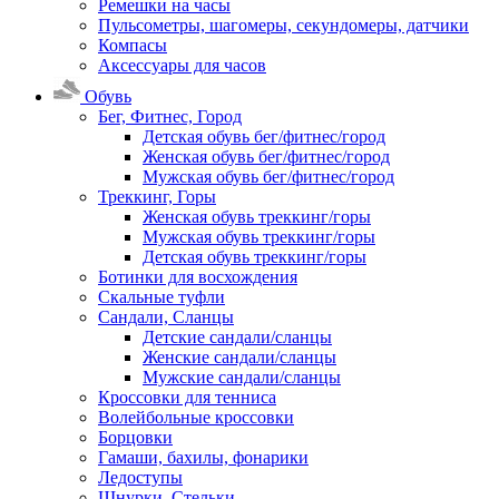
Ремешки на часы
Пульсометры, шагомеры, секундомеры, датчики
Компасы
Аксессуары для часов
Обувь
Бег, Фитнес, Город
Детская обувь бег/фитнес/город
Женская обувь бег/фитнес/город
Мужская обувь бег/фитнес/город
Треккинг, Горы
Женская обувь треккинг/горы
Мужская обувь треккинг/горы
Детская обувь треккинг/горы
Ботинки для восхождения
Скальные туфли
Сандали, Сланцы
Детские сандали/сланцы
Женские сандали/сланцы
Мужские сандали/сланцы
Кроссовки для тенниса
Волейбольные кроссовки
Борцовки
Гамаши, бахилы, фонарики
Ледоступы
Шнурки, Стельки