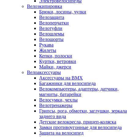
Электровелосипеды
Велоэкипировка
Брюки, лосины, чулки
Велозащита
Велоперчатки
Велотуфли
Велошлемы
Велошорты
Рукава
Жилеты
Кепки, полоски
Куртки, ветровки
Майки, джерси
Велоаксессуары
Аксессуары на BMX
Багажники для велосипеда
Велокомпьютеры, адаптеры, датчики,
магниты, батарейки
Велосумки, чехлы
Велотренажеры
Грипсы, рога, обмотки, заглушки, зеркала
заднего вида
Детские велокресла, прицеп-коляска
Замки противоугонные для велосипеда
Защита на велосипед