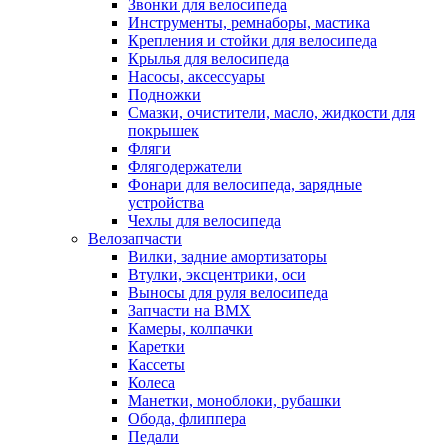
Звонки для велосипеда
Инструменты, ремнаборы, мастика
Крепления и стойки для велосипеда
Крылья для велосипеда
Насосы, аксессуары
Подножки
Смазки, очистители, масло, жидкости для
покрышек
Фляги
Флягодержатели
Фонари для велосипеда, зарядные
устройства
Чехлы для велосипеда
Велозапчасти
Вилки, задние амортизаторы
Втулки, эксцентрики, оси
Выносы для руля велосипеда
Запчасти на BMX
Камеры, колпачки
Каретки
Кассеты
Колеса
Манетки, моноблоки, рубашки
Обода, флиппера
Педали