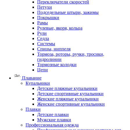
Переключатели скоростей
Петухи
Подседельные штыри, зажимы
Покрышки
Рамы
Рулевые, якоря, кольца
Рули
Седла
Системы
Спицы, ниппеля
Тормоза, роторы, ручки, тросики,
гидролинии
Тормозные колодки
Цепи
Плавание
Купальники
Детские пляжные купальники
Детские спортивные купальники
Женские пляжные купальники
Женские спортивные купальники
Плавки
Детские плавки
Мужские плавки
Профессиональная одежда