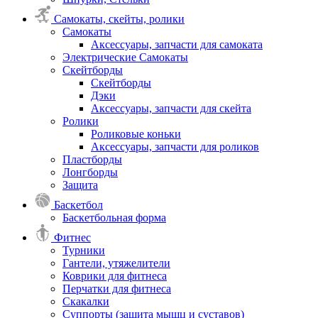
Самокаты, скейты, ролики
Самокаты
Аксессуары, запчасти для самоката
Электрические Самокаты
Скейтборды
Скейтборды
Дэки
Аксессуары, запчасти для скейта
Ролики
Роликовые коньки
Аксессуары, запчасти для роликов
Пластборды
Лонгборды
Защита
Баскетбол
Баскетбольная форма
Фитнес
Турники
Гантели, утяжелители
Коврики для фитнеса
Перчатки для фитнеса
Скакалки
Суппорты (защита мышц и суставов)