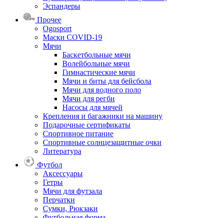
Эспандеры
Прочее
Ogosport
Маски COVID-19
Мячи
Баскетбольные мячи
Волейбольные мячи
Гимнастические мячи
Мячи и биты для бейсбола
Мячи для водного поло
Мячи для регби
Насосы для мячей
Крепления и багажники на машину
Подарочные сертификаты
Спортивное питание
Спортивные солнцезащитные очки
Литература
Футбол
Аксессуары
Гетры
Мячи для футзала
Перчатки
Сумки, Рюкзаки
Футбольная форма