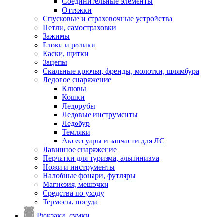
Соединительные элементы
Оттяжки
Спусковые и страховочные устройства
Петли, самостраховки
Зажимы
Блоки и ролики
Каски, щитки
Зацепы
Скальные крючья, френды, молотки, шлямбура
Ледовое снаряжение
Клювы
Кошки
Ледорубы
Ледовые инструменты
Ледобур
Темляки
Аксессуары и запчасти для ЛС
Лавинное снаряжение
Перчатки для туризма, альпинизма
Ножи и инструменты
Налобные фонари, футляры
Магнезия, мешочки
Средства по уходу
Термосы, посуда
Рюкзаки, сумки