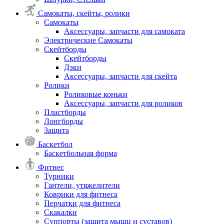
Самокаты, скейты, ролики
Самокаты
Аксессуары, запчасти для самоката
Электрические Самокаты
Скейтборды
Скейтборды
Дэки
Аксессуары, запчасти для скейта
Ролики
Роликовые коньки
Аксессуары, запчасти для роликов
Пластборды
Лонгборды
Защита
Баскетбол
Баскетбольная форма
Фитнес
Турники
Гантели, утяжелители
Коврики для фитнеса
Перчатки для фитнеса
Скакалки
Суппорты (защита мышц и суставов)