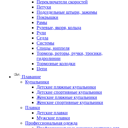
Переключатели скоростей
Петухи
Подседельные штыри, зажимы
Покрышки
Рамы
Рулевые, якоря, кольца
Рули
Седла
Системы
Спицы, ниппеля
Тормоза, роторы, ручки, тросики,
гидролинии
Тормозные колодки
Цепи
Плавание
Купальники
Детские пляжные купальники
Детские спортивные купальники
Женские пляжные купальники
Женские спортивные купальники
Плавки
Детские плавки
Мужские плавки
Профессиональная одежда