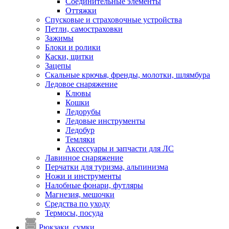
Соединительные элементы
Оттяжки
Спусковые и страховочные устройства
Петли, самостраховки
Зажимы
Блоки и ролики
Каски, щитки
Зацепы
Скальные крючья, френды, молотки, шлямбура
Ледовое снаряжение
Клювы
Кошки
Ледорубы
Ледовые инструменты
Ледобур
Темляки
Аксессуары и запчасти для ЛС
Лавинное снаряжение
Перчатки для туризма, альпинизма
Ножи и инструменты
Налобные фонари, футляры
Магнезия, мешочки
Средства по уходу
Термосы, посуда
Рюкзаки, сумки