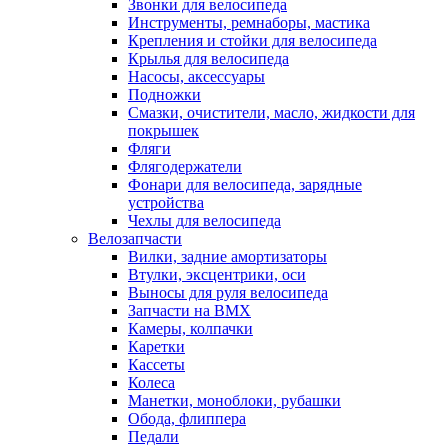
Звонки для велосипеда
Инструменты, ремнаборы, мастика
Крепления и стойки для велосипеда
Крылья для велосипеда
Насосы, аксессуары
Подножки
Смазки, очистители, масло, жидкости для
покрышек
Фляги
Флягодержатели
Фонари для велосипеда, зарядные
устройства
Чехлы для велосипеда
Велозапчасти
Вилки, задние амортизаторы
Втулки, эксцентрики, оси
Выносы для руля велосипеда
Запчасти на BMX
Камеры, колпачки
Каретки
Кассеты
Колеса
Манетки, моноблоки, рубашки
Обода, флиппера
Педали