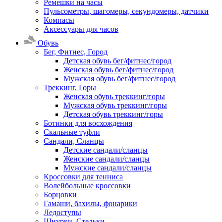
Ремешки на часы
Пульсометры, шагомеры, секундомеры, датчики
Компасы
Аксессуары для часов
Обувь
Бег, Фитнес, Город
Детская обувь бег/фитнес/город
Женская обувь бег/фитнес/город
Мужская обувь бег/фитнес/город
Треккинг, Горы
Женская обувь треккинг/горы
Мужская обувь треккинг/горы
Детская обувь треккинг/горы
Ботинки для восхождения
Скальные туфли
Сандали, Сланцы
Детские сандали/сланцы
Женские сандали/сланцы
Мужские сандали/сланцы
Кроссовки для тенниса
Волейбольные кроссовки
Борцовки
Гамаши, бахилы, фонарики
Ледоступы
Шнурки, Стельки