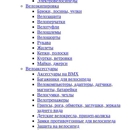
Электровелосипеды
Велоэкипировка
Брюки, лосины, чулки
Велозащита
Велоперчатки
Велотуфли
Велошлемы
Велошорты
Рукава
Жилеты
Кепки, полоски
Куртки, ветровки
Майки, джерси
Велоаксессуары
Аксессуары на BMX
Багажники для велосипеда
Велокомпьютеры, адаптеры, датчики,
магниты, батарейки
Велосумки, чехлы
Велотренажеры
Грипсы, рога, обмотки, заглушки, зеркала
заднего вида
Детские велокресла, прицеп-коляска
Замки противоугонные для велосипеда
Защита на велосипед