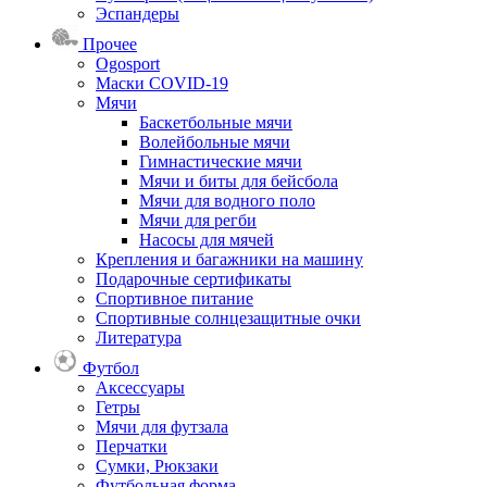
Эспандеры
Прочее
Ogosport
Маски COVID-19
Мячи
Баскетбольные мячи
Волейбольные мячи
Гимнастические мячи
Мячи и биты для бейсбола
Мячи для водного поло
Мячи для регби
Насосы для мячей
Крепления и багажники на машину
Подарочные сертификаты
Спортивное питание
Спортивные солнцезащитные очки
Литература
Футбол
Аксессуары
Гетры
Мячи для футзала
Перчатки
Сумки, Рюкзаки
Футбольная форма