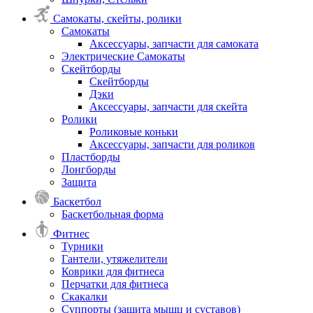
Самокаты, скейты, ролики
Самокаты
Аксессуары, запчасти для самоката
Электрические Самокаты
Скейтборды
Скейтборды
Дэки
Аксессуары, запчасти для скейта
Ролики
Роликовые коньки
Аксессуары, запчасти для роликов
Пластборды
Лонгборды
Защита
Баскетбол
Баскетбольная форма
Фитнес
Турники
Гантели, утяжелители
Коврики для фитнеса
Перчатки для фитнеса
Скакалки
Суппорты (защита мышц и суставов)