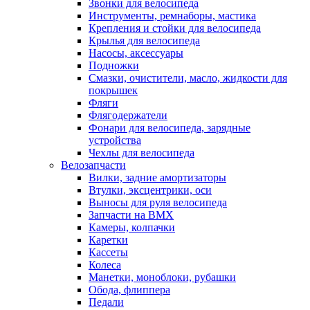
Звонки для велосипеда
Инструменты, ремнаборы, мастика
Крепления и стойки для велосипеда
Крылья для велосипеда
Насосы, аксессуары
Подножки
Смазки, очистители, масло, жидкости для
покрышек
Фляги
Флягодержатели
Фонари для велосипеда, зарядные
устройства
Чехлы для велосипеда
Велозапчасти
Вилки, задние амортизаторы
Втулки, эксцентрики, оси
Выносы для руля велосипеда
Запчасти на BMX
Камеры, колпачки
Каретки
Кассеты
Колеса
Манетки, моноблоки, рубашки
Обода, флиппера
Педали