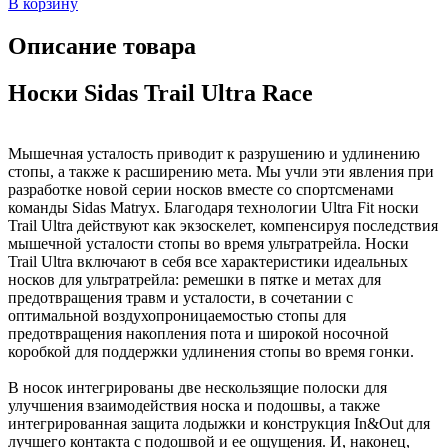
В корзину
Описание товара
Носки Sidas Trail Ultra Race
Мышечная усталость приводит к разрушению и удлинению
стопы, а также к расширению мета. Мы учли эти явления при
разработке новой серии носков вместе со спортсменами
команды Sidas Matryx. Благодаря технологии Ultra Fit носки
Trail Ultra действуют как экзоскелет, компенсируя последствия
мышечной усталости стопы во время ультратрейла. Носки
Trail Ultra включают в себя все характеристики идеальных
носков для ультратрейла: ремешки в пятке и метах для
предотвращения травм и усталости, в сочетании с
оптимальной воздухопроницаемостью стопы для
предотвращения накопления пота и широкой носочной
коробкой для поддержки удлинения стопы во время гонки.
В носок интегрированы две нескользящие полоски для
улучшения взаимодействия носка и подошвы, а также
интегрированная защита лодыжки и конструкция In&Out для
лучшего контакта с подошвой и ее ощущения. И, наконец,