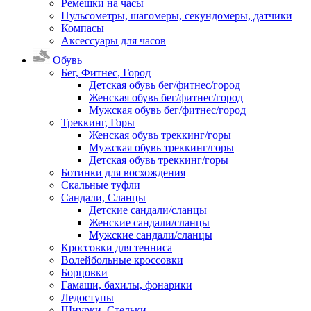
Ремешки на часы
Пульсометры, шагомеры, секундомеры, датчики
Компасы
Аксессуары для часов
Обувь
Бег, Фитнес, Город
Детская обувь бег/фитнес/город
Женская обувь бег/фитнес/город
Мужская обувь бег/фитнес/город
Треккинг, Горы
Женская обувь треккинг/горы
Мужская обувь треккинг/горы
Детская обувь треккинг/горы
Ботинки для восхождения
Скальные туфли
Сандали, Сланцы
Детские сандали/сланцы
Женские сандали/сланцы
Мужские сандали/сланцы
Кроссовки для тенниса
Волейбольные кроссовки
Борцовки
Гамаши, бахилы, фонарики
Ледоступы
Шнурки, Стельки