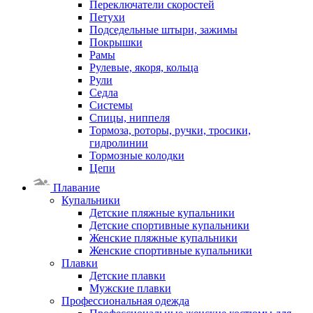
Переключатели скоростей
Петухи
Подседельные штыри, зажимы
Покрышки
Рамы
Рулевые, якоря, кольца
Рули
Седла
Системы
Спицы, ниппеля
Тормоза, роторы, ручки, тросики,
гидролинии
Тормозные колодки
Цепи
Плавание
Купальники
Детские пляжные купальники
Детские спортивные купальники
Женские пляжные купальники
Женские спортивные купальники
Плавки
Детские плавки
Мужские плавки
Профессиональная одежда