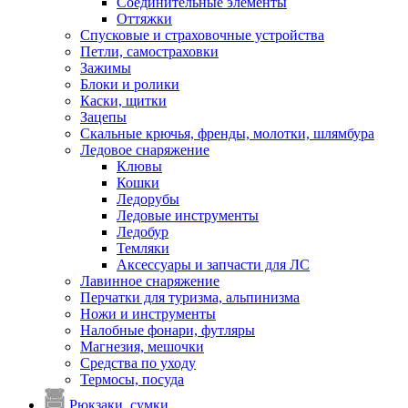
Соединительные элементы
Оттяжки
Спусковые и страховочные устройства
Петли, самостраховки
Зажимы
Блоки и ролики
Каски, щитки
Зацепы
Скальные крючья, френды, молотки, шлямбура
Ледовое снаряжение
Клювы
Кошки
Ледорубы
Ледовые инструменты
Ледобур
Темляки
Аксессуары и запчасти для ЛС
Лавинное снаряжение
Перчатки для туризма, альпинизма
Ножи и инструменты
Налобные фонари, футляры
Магнезия, мешочки
Средства по уходу
Термосы, посуда
Рюкзаки, сумки