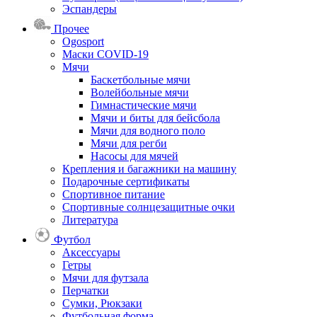
Эспандеры
Прочее
Ogosport
Маски COVID-19
Мячи
Баскетбольные мячи
Волейбольные мячи
Гимнастические мячи
Мячи и биты для бейсбола
Мячи для водного поло
Мячи для регби
Насосы для мячей
Крепления и багажники на машину
Подарочные сертификаты
Спортивное питание
Спортивные солнцезащитные очки
Литература
Футбол
Аксессуары
Гетры
Мячи для футзала
Перчатки
Сумки, Рюкзаки
Футбольная форма