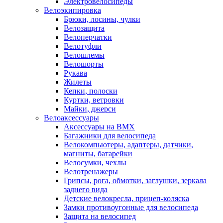
Электровелосипеды
Велоэкипировка
Брюки, лосины, чулки
Велозащита
Велоперчатки
Велотуфли
Велошлемы
Велошорты
Рукава
Жилеты
Кепки, полоски
Куртки, ветровки
Майки, джерси
Велоаксессуары
Аксессуары на BMX
Багажники для велосипеда
Велокомпьютеры, адаптеры, датчики,
магниты, батарейки
Велосумки, чехлы
Велотренажеры
Грипсы, рога, обмотки, заглушки, зеркала
заднего вида
Детские велокресла, прицеп-коляска
Замки противоугонные для велосипеда
Защита на велосипед