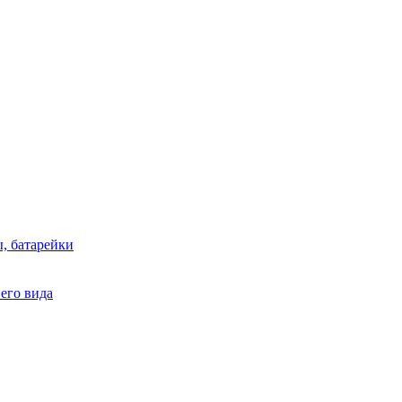
, батарейки
него вида