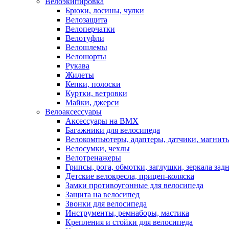
Велоэкипировка
Брюки, лосины, чулки
Велозащита
Велоперчатки
Велотуфли
Велошлемы
Велошорты
Рукава
Жилеты
Кепки, полоски
Куртки, ветровки
Майки, джерси
Велоаксессуары
Аксессуары на BMX
Багажники для велосипеда
Велокомпьютеры, адаптеры, датчики, магниты
Велосумки, чехлы
Велотренажеры
Грипсы, рога, обмотки, заглушки, зеркала зад
Детские велокресла, прицеп-коляска
Замки противоугонные для велосипеда
Защита на велосипед
Звонки для велосипеда
Инструменты, ремнаборы, мастика
Крепления и стойки для велосипеда