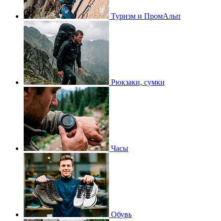
Туризм и ПромАльп
Рюкзаки, сумки
Часы
Обувь