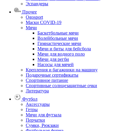
Эспандеры
Прочее
Ogosport
Маски COVID-19
Мячи
Баскетбольные мячи
Волейбольные мячи
Гимнастические мячи
Мячи и биты для бейсбола
Мячи для водного поло
Мячи для регби
Насосы для мячей
Крепления и багажники на машину
Подарочные сертификаты
Спортивное питание
Спортивные солнцезащитные очки
Литература
Футбол
Аксессуары
Гетры
Мячи для футзала
Перчатки
Сумки, Рюкзаки
Футбольная форма