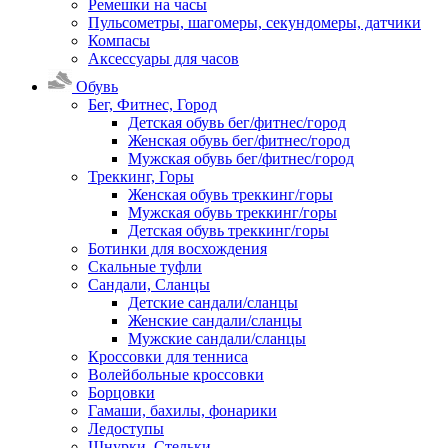
Ремешки на часы
Пульсометры, шагомеры, секундомеры, датчики
Компасы
Аксессуары для часов
Обувь
Бег, Фитнес, Город
Детская обувь бег/фитнес/город
Женская обувь бег/фитнес/город
Мужская обувь бег/фитнес/город
Треккинг, Горы
Женская обувь треккинг/горы
Мужская обувь треккинг/горы
Детская обувь треккинг/горы
Ботинки для восхождения
Скальные туфли
Сандали, Сланцы
Детские сандали/сланцы
Женские сандали/сланцы
Мужские сандали/сланцы
Кроссовки для тенниса
Волейбольные кроссовки
Борцовки
Гамаши, бахилы, фонарики
Ледоступы
Шнурки, Стельки