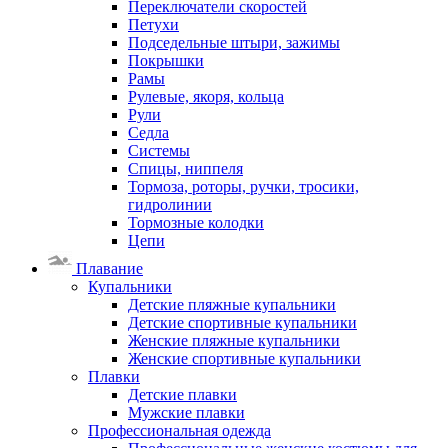
Переключатели скоростей
Петухи
Подседельные штыри, зажимы
Покрышки
Рамы
Рулевые, якоря, кольца
Рули
Седла
Системы
Спицы, ниппеля
Тормоза, роторы, ручки, тросики,
гидролинии
Тормозные колодки
Цепи
Плавание
Купальники
Детские пляжные купальники
Детские спортивные купальники
Женские пляжные купальники
Женские спортивные купальники
Плавки
Детские плавки
Мужские плавки
Профессиональная одежда