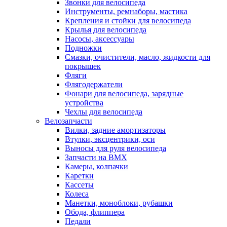
Звонки для велосипеда
Инструменты, ремнаборы, мастика
Крепления и стойки для велосипеда
Крылья для велосипеда
Насосы, аксессуары
Подножки
Смазки, очистители, масло, жидкости для
покрышек
Фляги
Флягодержатели
Фонари для велосипеда, зарядные
устройства
Чехлы для велосипеда
Велозапчасти
Вилки, задние амортизаторы
Втулки, эксцентрики, оси
Выносы для руля велосипеда
Запчасти на BMX
Камеры, колпачки
Каретки
Кассеты
Колеса
Манетки, моноблоки, рубашки
Обода, флиппера
Педали