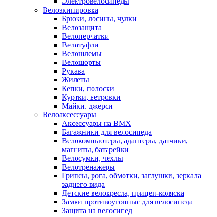
Электровелосипеды
Велоэкипировка
Брюки, лосины, чулки
Велозащита
Велоперчатки
Велотуфли
Велошлемы
Велошорты
Рукава
Жилеты
Кепки, полоски
Куртки, ветровки
Майки, джерси
Велоаксессуары
Аксессуары на BMX
Багажники для велосипеда
Велокомпьютеры, адаптеры, датчики,
магниты, батарейки
Велосумки, чехлы
Велотренажеры
Грипсы, рога, обмотки, заглушки, зеркала
заднего вида
Детские велокресла, прицеп-коляска
Замки противоугонные для велосипеда
Защита на велосипед