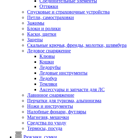
Соединительные элементы
Оттяжки
Спусковые и страховочные устройства
Петли, самостраховки
Зажимы
Блоки и ролики
Каски, щитки
Зацепы
Скальные крючья, френды, молотки, шлямбура
Ледовое снаряжение
Клювы
Кошки
Ледорубы
Ледовые инструменты
Ледобур
Темляки
Аксессуары и запчасти для ЛС
Лавинное снаряжение
Перчатки для туризма, альпинизма
Ножи и инструменты
Налобные фонари, футляры
Магнезия, мешочки
Средства по уходу
Термосы, посуда
Рюкзаки, сумки