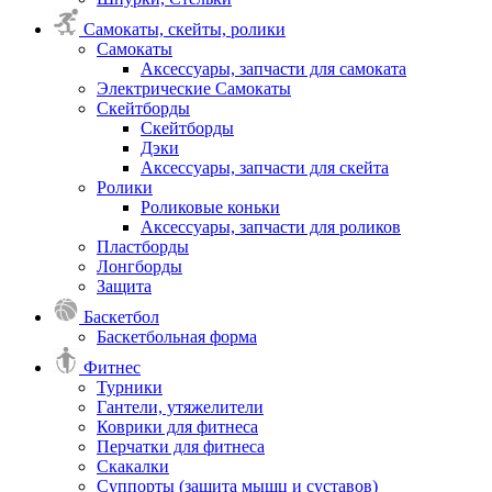
Самокаты, скейты, ролики
Самокаты
Аксессуары, запчасти для самоката
Электрические Самокаты
Скейтборды
Скейтборды
Дэки
Аксессуары, запчасти для скейта
Ролики
Роликовые коньки
Аксессуары, запчасти для роликов
Пластборды
Лонгборды
Защита
Баскетбол
Баскетбольная форма
Фитнес
Турники
Гантели, утяжелители
Коврики для фитнеса
Перчатки для фитнеса
Скакалки
Суппорты (защита мышц и суставов)