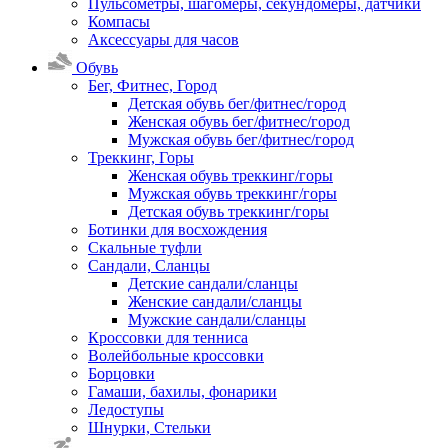
Пульсометры, шагомеры, секундомеры, датчики
Компасы
Аксессуары для часов
Обувь
Бег, Фитнес, Город
Детская обувь бег/фитнес/город
Женская обувь бег/фитнес/город
Мужская обувь бег/фитнес/город
Треккинг, Горы
Женская обувь треккинг/горы
Мужская обувь треккинг/горы
Детская обувь треккинг/горы
Ботинки для восхождения
Скальные туфли
Сандали, Сланцы
Детские сандали/сланцы
Женские сандали/сланцы
Мужские сандали/сланцы
Кроссовки для тенниса
Волейбольные кроссовки
Борцовки
Гамаши, бахилы, фонарики
Ледоступы
Шнурки, Стельки