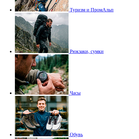
Туризм и ПромАльп
Рюкзаки, сумки
Часы
Обувь