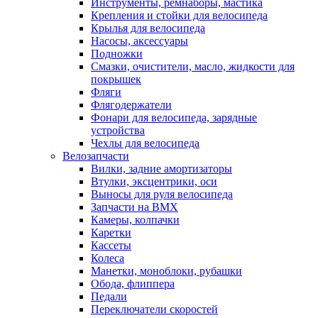
Инструменты, ремнаборы, мастика
Крепления и стойки для велосипеда
Крылья для велосипеда
Насосы, аксессуары
Подножки
Смазки, очистители, масло, жидкости для
покрышек
Фляги
Флягодержатели
Фонари для велосипеда, зарядные
устройства
Чехлы для велосипеда
Велозапчасти
Вилки, задние амортизаторы
Втулки, эксцентрики, оси
Выносы для руля велосипеда
Запчасти на BMX
Камеры, колпачки
Каретки
Кассеты
Колеса
Манетки, моноблоки, рубашки
Обода, флиппера
Педали
Переключатели скоростей