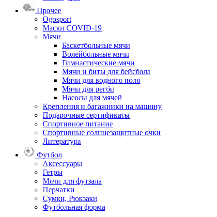
Прочее
Ogosport
Маски COVID-19
Мячи
Баскетбольные мячи
Волейбольные мячи
Гимнастические мячи
Мячи и биты для бейсбола
Мячи для водного поло
Мячи для регби
Насосы для мячей
Крепления и багажники на машину
Подарочные сертификаты
Спортивное питание
Спортивные солнцезащитные очки
Литература
Футбол
Аксессуары
Гетры
Мячи для футзала
Перчатки
Сумки, Рюкзаки
Футбольная форма