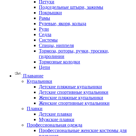
Петухи
Подседельные штыри, зажимы
Покрышки
Рамы
Рулевые, якоря, кольца
Рули
Седла
Системы
Спицы, ниппеля
Тормоза, роторы, ручки, тросики,
гидролинии
Тормозные колодки
Цепи
Плавание
Купальники
Детские пляжные купальники
Детские спортивные купальники
Женские пляжные купальники
Женские спортивные купальники
Плавки
Детские плавки
Мужские плавки
Профессиональная одежда
Профессиональные женские костюмы для
плавания