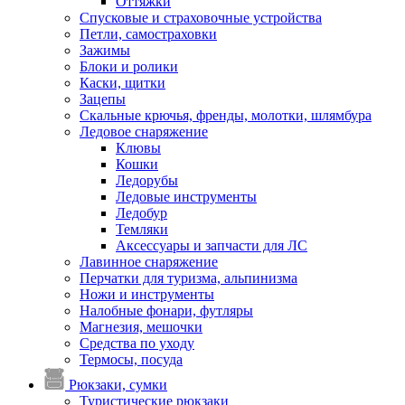
Оттяжки
Спусковые и страховочные устройства
Петли, самостраховки
Зажимы
Блоки и ролики
Каски, щитки
Зацепы
Скальные крючья, френды, молотки, шлямбура
Ледовое снаряжение
Клювы
Кошки
Ледорубы
Ледовые инструменты
Ледобур
Темляки
Аксессуары и запчасти для ЛС
Лавинное снаряжение
Перчатки для туризма, альпинизма
Ножи и инструменты
Налобные фонари, футляры
Магнезия, мешочки
Средства по уходу
Термосы, посуда
Рюкзаки, сумки
Туристические рюкзаки