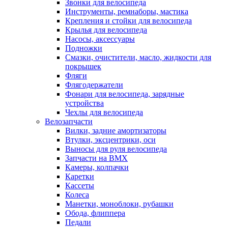
Звонки для велосипеда
Инструменты, ремнаборы, мастика
Крепления и стойки для велосипеда
Крылья для велосипеда
Насосы, аксессуары
Подножки
Смазки, очистители, масло, жидкости для
покрышек
Фляги
Флягодержатели
Фонари для велосипеда, зарядные
устройства
Чехлы для велосипеда
Велозапчасти
Вилки, задние амортизаторы
Втулки, эксцентрики, оси
Выносы для руля велосипеда
Запчасти на BMX
Камеры, колпачки
Каретки
Кассеты
Колеса
Манетки, моноблоки, рубашки
Обода, флиппера
Педали