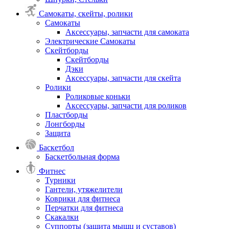
Самокаты, скейты, ролики
Самокаты
Аксессуары, запчасти для самоката
Электрические Самокаты
Скейтборды
Скейтборды
Дэки
Аксессуары, запчасти для скейта
Ролики
Роликовые коньки
Аксессуары, запчасти для роликов
Пластборды
Лонгборды
Защита
Баскетбол
Баскетбольная форма
Фитнес
Турники
Гантели, утяжелители
Коврики для фитнеса
Перчатки для фитнеса
Скакалки
Суппорты (защита мышц и суставов)