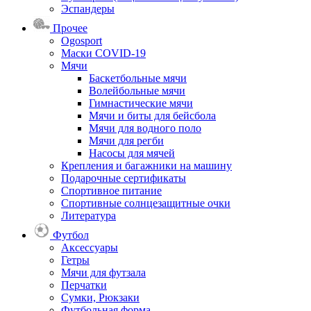
Эспандеры
Прочее
Ogosport
Маски COVID-19
Мячи
Баскетбольные мячи
Волейбольные мячи
Гимнастические мячи
Мячи и биты для бейсбола
Мячи для водного поло
Мячи для регби
Насосы для мячей
Крепления и багажники на машину
Подарочные сертификаты
Спортивное питание
Спортивные солнцезащитные очки
Литература
Футбол
Аксессуары
Гетры
Мячи для футзала
Перчатки
Сумки, Рюкзаки
Футбольная форма