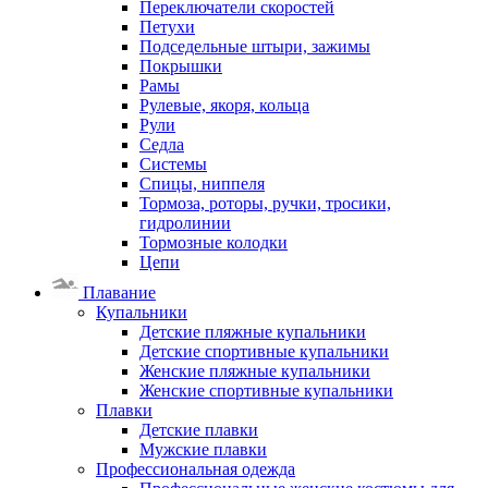
Переключатели скоростей
Петухи
Подседельные штыри, зажимы
Покрышки
Рамы
Рулевые, якоря, кольца
Рули
Седла
Системы
Спицы, ниппеля
Тормоза, роторы, ручки, тросики,
гидролинии
Тормозные колодки
Цепи
Плавание
Купальники
Детские пляжные купальники
Детские спортивные купальники
Женские пляжные купальники
Женские спортивные купальники
Плавки
Детские плавки
Мужские плавки
Профессиональная одежда