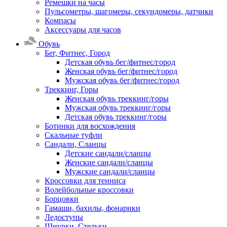
Ремешки на часы
Пульсометры, шагомеры, секундомеры, датчики
Компасы
Аксессуары для часов
Обувь
Бег, Фитнес, Город
Детская обувь бег/фитнес/город
Женская обувь бег/фитнес/город
Мужская обувь бег/фитнес/город
Треккинг, Горы
Женская обувь треккинг/горы
Мужская обувь треккинг/горы
Детская обувь треккинг/горы
Ботинки для восхождения
Скальные туфли
Сандали, Сланцы
Детские сандали/сланцы
Женские сандали/сланцы
Мужские сандали/сланцы
Кроссовки для тенниса
Волейбольные кроссовки
Борцовки
Гамаши, бахилы, фонарики
Ледоступы
Шнурки, Стельки