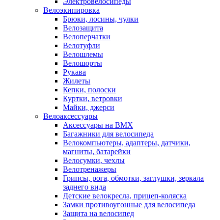
Электровелосипеды
Велоэкипировка
Брюки, лосины, чулки
Велозащита
Велоперчатки
Велотуфли
Велошлемы
Велошорты
Рукава
Жилеты
Кепки, полоски
Куртки, ветровки
Майки, джерси
Велоаксессуары
Аксессуары на BMX
Багажники для велосипеда
Велокомпьютеры, адаптеры, датчики,
магниты, батарейки
Велосумки, чехлы
Велотренажеры
Грипсы, рога, обмотки, заглушки, зеркала
заднего вида
Детские велокресла, прицеп-коляска
Замки противоугонные для велосипеда
Защита на велосипед