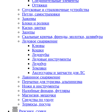
Соединительные элементы
Оттяжки
Спусковые и страховочные устройства
Петли, самостраховки
Зажимы
Блоки и ролики
Каски, щитки
Зацепы
Скальные крючья, френды, молотки, шлямбура
Ледовое снаряжение
Клювы
Кошки
Ледорубы
Ледовые инструменты
Ледобур
Темляки
Аксессуары и запчасти для ЛС
Лавинное снаряжение
Перчатки для туризма, альпинизма
Ножи и инструменты
Налобные фонари, футляры
Магнезия, мешочки
Средства по уходу
Термосы, посуда
Рюкзаки, сумки