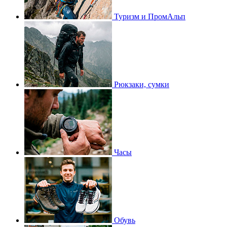
Туризм и ПромАльп
Рюкзаки, сумки
Часы
Обувь