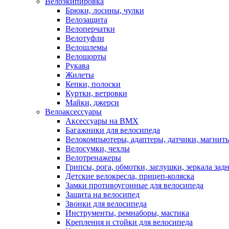
Велоэкипировка
Брюки, лосины, чулки
Велозащита
Велоперчатки
Велотуфли
Велошлемы
Велошорты
Рукава
Жилеты
Кепки, полоски
Куртки, ветровки
Майки, джерси
Велоаксессуары
Аксессуары на BMX
Багажники для велосипеда
Велокомпьютеры, адаптеры, датчики, магниты
Велосумки, чехлы
Велотренажеры
Грипсы, рога, обмотки, заглушки, зеркала зад
Детские велокресла, прицеп-коляска
Замки противоугонные для велосипеда
Защита на велосипед
Звонки для велосипеда
Инструменты, ремнаборы, мастика
Крепления и стойки для велосипеда