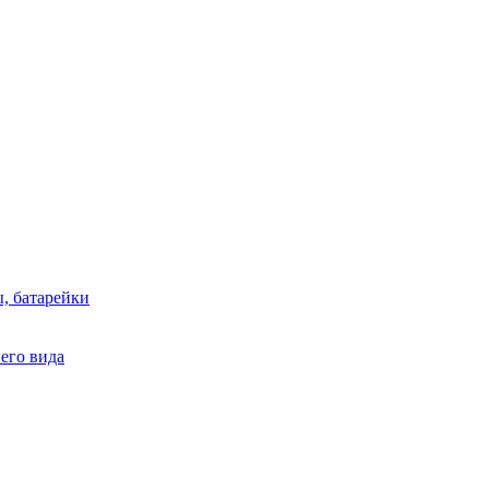
, батарейки
него вида