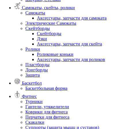
Самокаты, скейты, ролики
Самокаты
Аксессуары, запчасти для самоката
Электрические Самокаты
Скейтборды
Скейтборды
Дэки
Аксессуары, запчасти для скейта
Ролики
Роликовые коньки
Аксессуары, запчасти для роликов
Пластборды
Лонгборды
Защита
Баскетбол
Баскетбольная форма
Фитнес
Турники
Гантели, утяжелители
Коврики для фитнеса
Перчатки для фитнеса
Скакалки
Суппорты (защита мышц и суставов)