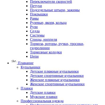
Переключатели скоростей
Петухи
Подседельные штыри, зажимы
Покрышки
Рамы
Рулевые, якоря, кольца
Рули
Седла
Системы
Спицы, ниппеля
Тормоза, роторы, ручки, тросики,
гидролинии
Тормозные колодки
Цепи
Плавание
Купальники
Детские пляжные купальники
Детские спортивные купальники
Женские пляжные купальники
Женские спортивные купальники
Плавки
Детские плавки
Мужские плавки
Профессиональная одежда