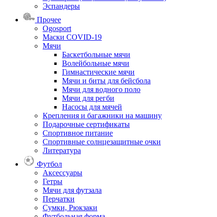
Эспандеры
Прочее
Ogosport
Маски COVID-19
Мячи
Баскетбольные мячи
Волейбольные мячи
Гимнастические мячи
Мячи и биты для бейсбола
Мячи для водного поло
Мячи для регби
Насосы для мячей
Крепления и багажники на машину
Подарочные сертификаты
Спортивное питание
Спортивные солнцезащитные очки
Литература
Футбол
Аксессуары
Гетры
Мячи для футзала
Перчатки
Сумки, Рюкзаки
Футбольная форма