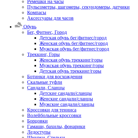
Ремешки на часы
Пульсометры, шагомеры, секундомеры, датчики
Компасы
Аксессуары для часов
Обувь
Бег, Фитнес, Город
Детская обувь бег/фитнес/город
Женская обувь бег/фитнес/город
Мужская обувь бег/фитнес/город
Треккинг, Горы
Женская обувь треккинг/горы
Мужская обувь треккинг/горы
Детская обувь треккинг/горы
Ботинки для восхождения
Скальные туфли
Сандали, Сланцы
Детские сандали/сланцы
Женские сандали/сланцы
Мужские сандали/сланцы
Кроссовки для тенниса
Волейбольные кроссовки
Борцовки
Гамаши, бахилы, фонарики
Ледоступы
Шнурки, Стельки