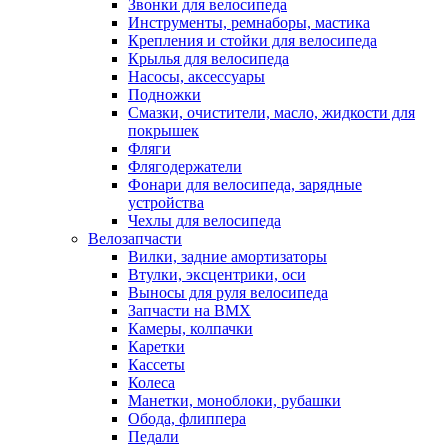
Звонки для велосипеда
Инструменты, ремнаборы, мастика
Крепления и стойки для велосипеда
Крылья для велосипеда
Насосы, аксессуары
Подножки
Смазки, очистители, масло, жидкости для
покрышек
Фляги
Флягодержатели
Фонари для велосипеда, зарядные
устройства
Чехлы для велосипеда
Велозапчасти
Вилки, задние амортизаторы
Втулки, эксцентрики, оси
Выносы для руля велосипеда
Запчасти на BMX
Камеры, колпачки
Каретки
Кассеты
Колеса
Манетки, моноблоки, рубашки
Обода, флиппера
Педали