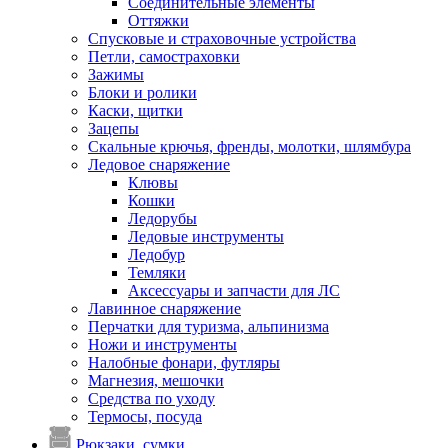
Соединительные элементы
Оттяжки
Спусковые и страховочные устройства
Петли, самостраховки
Зажимы
Блоки и ролики
Каски, щитки
Зацепы
Скальные крючья, френды, молотки, шлямбура
Ледовое снаряжение
Клювы
Кошки
Ледорубы
Ледовые инструменты
Ледобур
Темляки
Аксессуары и запчасти для ЛС
Лавинное снаряжение
Перчатки для туризма, альпинизма
Ножи и инструменты
Налобные фонари, футляры
Магнезия, мешочки
Средства по уходу
Термосы, посуда
Рюкзаки, сумки