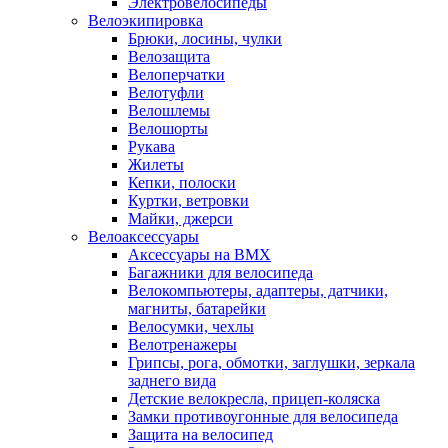
Электровелосипеды
Велоэкипировка
Брюки, лосины, чулки
Велозащита
Велоперчатки
Велотуфли
Велошлемы
Велошорты
Рукава
Жилеты
Кепки, полоски
Куртки, ветровки
Майки, джерси
Велоаксессуары
Аксессуары на BMX
Багажники для велосипеда
Велокомпьютеры, адаптеры, датчики,
магниты, батарейки
Велосумки, чехлы
Велотренажеры
Грипсы, рога, обмотки, заглушки, зеркала
заднего вида
Детские велокресла, прицеп-коляска
Замки противоугонные для велосипеда
Защита на велосипед