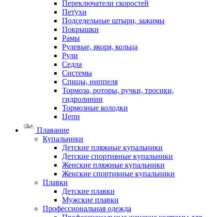
Переключатели скоростей
Петухи
Подседельные штыри, зажимы
Покрышки
Рамы
Рулевые, якоря, кольца
Рули
Седла
Системы
Спицы, ниппеля
Тормоза, роторы, ручки, тросики,
гидролинии
Тормозные колодки
Цепи
Плавание
Купальники
Детские пляжные купальники
Детские спортивные купальники
Женские пляжные купальники
Женские спортивные купальники
Плавки
Детские плавки
Мужские плавки
Профессиональная одежда