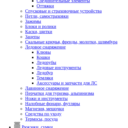
Соединительные элементы
Оттяжки
Спусковые и страховочные устройства
Петли, самостраховки
Зажимы
Блоки и ролики
Каски, щитки
Зацепы
Скальные крючья, френды, молотки, шлямбура
Ледовое снаряжение
Клювы
Кошки
Ледорубы
Ледовые инструменты
Ледобур
Темляки
Аксессуары и запчасти для ЛС
Лавинное снаряжение
Перчатки для туризма, альпинизма
Ножи и инструменты
Налобные фонари, футляры
Магнезия, мешочки
Средства по уходу
Термосы, посуда
Рюкзаки, сумки