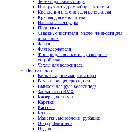
Звонки для велосипеда
Инструменты, ремнаборы, мастика
Крепления и стойки для велосипеда
Крылья для велосипеда
Насосы, аксессуары
Подножки
Смазки, очистители, масло, жидкости для
покрышек
Фляги
Флягодержатели
Фонари для велосипеда, зарядные
устройства
Чехлы для велосипеда
Велозапчасти
Вилки, задние амортизаторы
Втулки, эксцентрики, оси
Выносы для руля велосипеда
Запчасти на BMX
Камеры, колпачки
Каретки
Кассеты
Колеса
Манетки, моноблоки, рубашки
Обода, флиппера
Педали