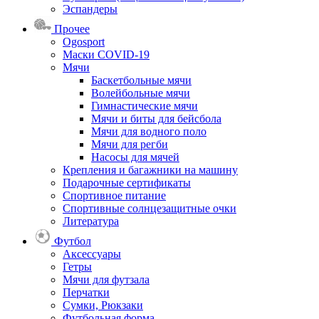
Эспандеры
Прочее
Ogosport
Маски COVID-19
Мячи
Баскетбольные мячи
Волейбольные мячи
Гимнастические мячи
Мячи и биты для бейсбола
Мячи для водного поло
Мячи для регби
Насосы для мячей
Крепления и багажники на машину
Подарочные сертификаты
Спортивное питание
Спортивные солнцезащитные очки
Литература
Футбол
Аксессуары
Гетры
Мячи для футзала
Перчатки
Сумки, Рюкзаки
Футбольная форма