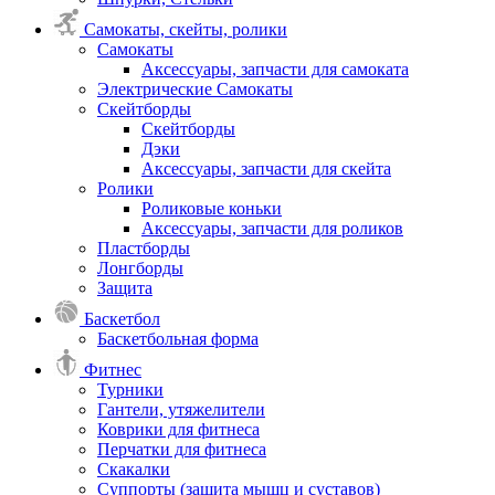
Самокаты, скейты, ролики
Самокаты
Аксессуары, запчасти для самоката
Электрические Самокаты
Скейтборды
Скейтборды
Дэки
Аксессуары, запчасти для скейта
Ролики
Роликовые коньки
Аксессуары, запчасти для роликов
Пластборды
Лонгборды
Защита
Баскетбол
Баскетбольная форма
Фитнес
Турники
Гантели, утяжелители
Коврики для фитнеса
Перчатки для фитнеса
Скакалки
Суппорты (защита мышц и суставов)