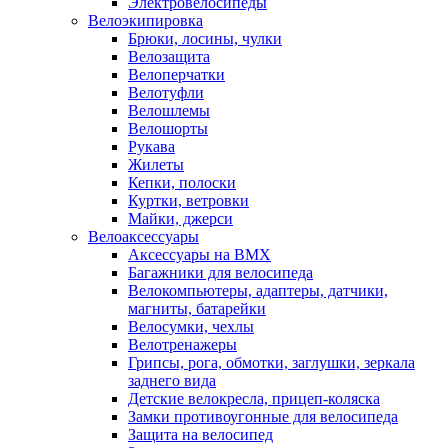
Электровелосипеды
Велоэкипировка
Брюки, лосины, чулки
Велозащита
Велоперчатки
Велотуфли
Велошлемы
Велошорты
Рукава
Жилеты
Кепки, полоски
Куртки, ветровки
Майки, джерси
Велоаксессуары
Аксессуары на BMX
Багажники для велосипеда
Велокомпьютеры, адаптеры, датчики,
магниты, батарейки
Велосумки, чехлы
Велотренажеры
Грипсы, рога, обмотки, заглушки, зеркала
заднего вида
Детские велокресла, прицеп-коляска
Замки противоугонные для велосипеда
Защита на велосипед