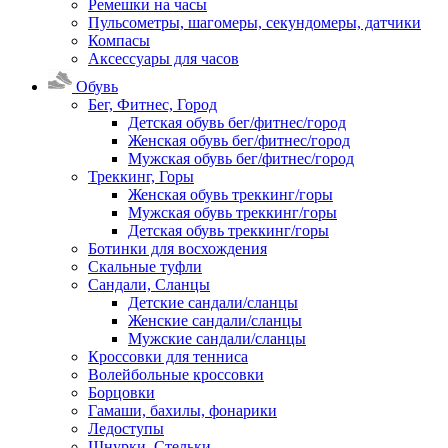
Ремешки на часы
Пульсометры, шагомеры, секундомеры, датчики
Компасы
Аксессуары для часов
Обувь
Бег, Фитнес, Город
Детская обувь бег/фитнес/город
Женская обувь бег/фитнес/город
Мужская обувь бег/фитнес/город
Треккинг, Горы
Женская обувь треккинг/горы
Мужская обувь треккинг/горы
Детская обувь треккинг/горы
Ботинки для восхождения
Скальные туфли
Сандали, Сланцы
Детские сандали/сланцы
Женские сандали/сланцы
Мужские сандали/сланцы
Кроссовки для тенниса
Волейбольные кроссовки
Борцовки
Гамаши, бахилы, фонарики
Ледоступы
Шнурки, Стельки