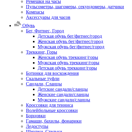
Ремешки на часы
Пульсометры, шагомеры, секундомеры, датчики
Компасы
Аксессуары для часов
Обувь
Бег, Фитнес, Город
Детская обувь бег/фитнес/город
Женская обувь бег/фитнес/город
Мужская обувь бег/фитнес/город
Треккинг, Горы
Женская обувь треккинг/горы
Мужская обувь треккинг/горы
Детская обувь треккинг/горы
Ботинки для восхождения
Скальные туфли
Сандали, Сланцы
Детские сандали/сланцы
Женские сандали/сланцы
Мужские сандали/сланцы
Кроссовки для тенниса
Волейбольные кроссовки
Борцовки
Гамаши, бахилы, фонарики
Ледоступы
Шнурки, Стельки