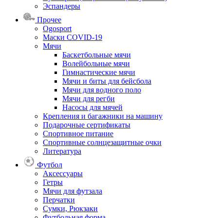
Эспандеры
Прочее
Ogosport
Маски COVID-19
Мячи
Баскетбольные мячи
Волейбольные мячи
Гимнастические мячи
Мячи и биты для бейсбола
Мячи для водного поло
Мячи для регби
Насосы для мячей
Крепления и багажники на машину
Подарочные сертификаты
Спортивное питание
Спортивные солнцезащитные очки
Литература
Футбол
Аксессуары
Гетры
Мячи для футзала
Перчатки
Сумки, Рюкзаки
Футбольная форма