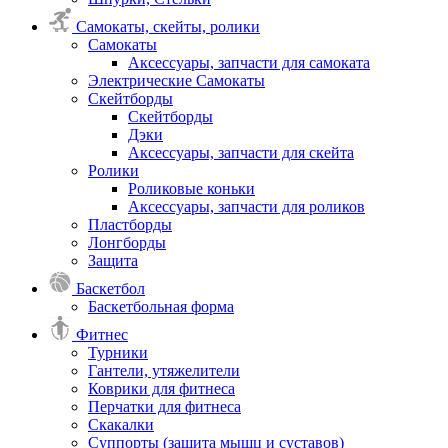
Самокаты, скейты, ролики
Самокаты
Аксессуары, запчасти для самоката
Электрические Самокаты
Скейтборды
Скейтборды
Дэки
Аксессуары, запчасти для скейта
Ролики
Роликовые коньки
Аксессуары, запчасти для роликов
Пластборды
Лонгборды
Защита
Баскетбол
Баскетбольная форма
Фитнес
Турники
Гантели, утяжелители
Коврики для фитнеса
Перчатки для фитнеса
Скакалки
Суппорты (защита мышц и суставов)