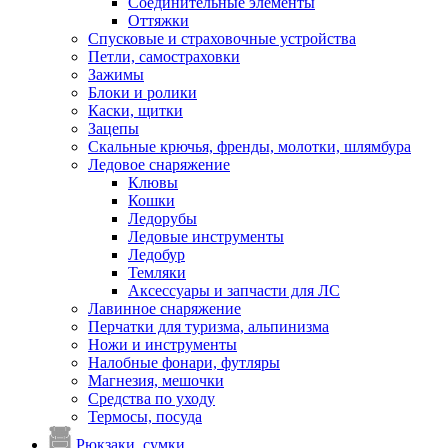
Соединительные элементы
Оттяжки
Спусковые и страховочные устройства
Петли, самостраховки
Зажимы
Блоки и ролики
Каски, щитки
Зацепы
Скальные крючья, френды, молотки, шлямбура
Ледовое снаряжение
Клювы
Кошки
Ледорубы
Ледовые инструменты
Ледобур
Темляки
Аксессуары и запчасти для ЛС
Лавинное снаряжение
Перчатки для туризма, альпинизма
Ножи и инструменты
Налобные фонари, футляры
Магнезия, мешочки
Средства по уходу
Термосы, посуда
Рюкзаки, сумки