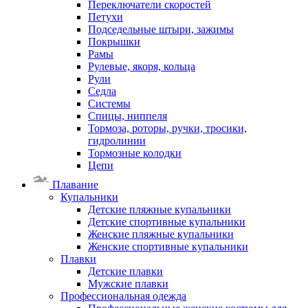
Переключатели скоростей
Петухи
Подседельные штыри, зажимы
Покрышки
Рамы
Рулевые, якоря, кольца
Рули
Седла
Системы
Спицы, ниппеля
Тормоза, роторы, ручки, тросики,
гидролинии
Тормозные колодки
Цепи
Плавание
Купальники
Детские пляжные купальники
Детские спортивные купальники
Женские пляжные купальники
Женские спортивные купальники
Плавки
Детские плавки
Мужские плавки
Профессиональная одежда