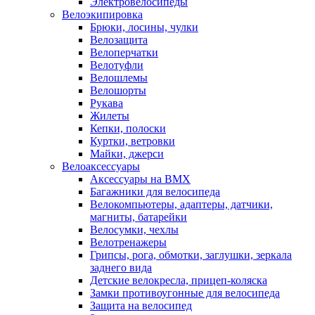
Электровелосипеды
Велоэкипировка
Брюки, лосины, чулки
Велозащита
Велоперчатки
Велотуфли
Велошлемы
Велошорты
Рукава
Жилеты
Кепки, полоски
Куртки, ветровки
Майки, джерси
Велоаксессуары
Аксессуары на BMX
Багажники для велосипеда
Велокомпьютеры, адаптеры, датчики,
магниты, батарейки
Велосумки, чехлы
Велотренажеры
Грипсы, рога, обмотки, заглушки, зеркала
заднего вида
Детские велокресла, прицеп-коляска
Замки противоугонные для велосипеда
Защита на велосипед