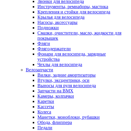
Звонки для велосипеда
Инструменты, ремнаборы, мастика
Крепления и стойки для велосипеда
Крылья для велосипеда
Насосы, аксессуары
Подножки
Смазки, очистители, масло, жидкости для
покрышек
Фляги
Флягодержатели
Фонари для велосипеда, зарядные
устройства
Чехлы для велосипеда
Велозапчасти
Вилки, задние амортизаторы
Втулки, эксцентрики, оси
Выносы для руля велосипеда
Запчасти на BMX
Камеры, колпачки
Каретки
Кассеты
Колеса
Манетки, моноблоки, рубашки
Обода, флиппера
Педали