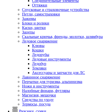
Соединительные элементы
Оттяжки
Спусковые и страховочные устройства
Петли, самостраховки
Зажимы
Блоки и ролики
Каски, щитки
Зацепы
Скальные крючья, френды, молотки, шлямбура
Ледовое снаряжение
Клювы
Кошки
Ледорубы
Ледовые инструменты
Ледобур
Темляки
Аксессуары и запчасти для ЛС
Лавинное снаряжение
Перчатки для туризма, альпинизма
Ножи и инструменты
Налобные фонари, футляры
Магнезия, мешочки
Средства по уходу
Термосы, посуда
Рюкзаки, сумки