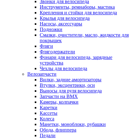
Звонки для велосипеда
Инструменты, ремнаборы, мастика
Крепления и стойки для велосипеда
Крылья для велосипеда
Насосы, аксессуары
Подножки
Смазки, очистители, масло, жидкости для
покрышек
Фляги
Флягодержатели
Фонари для велосипеда, зарядные
устройства
Чехлы для велосипеда
Велозапчасти
Вилки, задние амортизаторы
Втулки, эксцентрики, оси
Выносы для руля велосипеда
Запчасти на BMX
Камеры, колпачки
Каретки
Кассеты
Колеса
Манетки, моноблоки, рубашки
Обода, флиппера
Педали