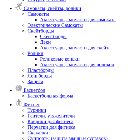
Самокаты, скейты, ролики
Самокаты
Аксессуары, запчасти для самоката
Электрические Самокаты
Скейтборды
Скейтборды
Дэки
Аксессуары, запчасти для скейта
Ролики
Роликовые коньки
Аксессуары, запчасти для роликов
Пластборды
Лонгборды
Защита
Баскетбол
Баскетбольная форма
Фитнес
Турники
Гантели, утяжелители
Коврики для фитнеса
Перчатки для фитнеса
Скакалки
Суппорты (защита мышц и суставов)