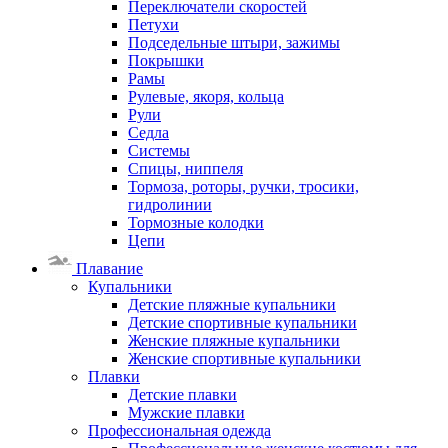
Переключатели скоростей
Петухи
Подседельные штыри, зажимы
Покрышки
Рамы
Рулевые, якоря, кольца
Рули
Седла
Системы
Спицы, ниппеля
Тормоза, роторы, ручки, тросики,
гидролинии
Тормозные колодки
Цепи
Плавание
Купальники
Детские пляжные купальники
Детские спортивные купальники
Женские пляжные купальники
Женские спортивные купальники
Плавки
Детские плавки
Мужские плавки
Профессиональная одежда