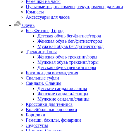
Ремешки на часы
Пульсометры, шагомеры, секундомеры, датчики
Компасы
Аксессуары для часов
Обувь
Бег, Фитнес, Город
Детская обувь бег/фитнес/город
Женская обувь бег/фитнес/город
Мужская обувь бег/фитнес/город
Треккинг, Горы
Женская обувь треккинг/горы
Мужская обувь треккинг/горы
Детская обувь треккинг/горы
Ботинки для восхождения
Скальные туфли
Сандали, Сланцы
Детские сандали/сланцы
Женские сандали/сланцы
Мужские сандали/сланцы
Кроссовки для тенниса
Волейбольные кроссовки
Борцовки
Гамаши, бахилы, фонарики
Ледоступы
Шнурки, Стельки