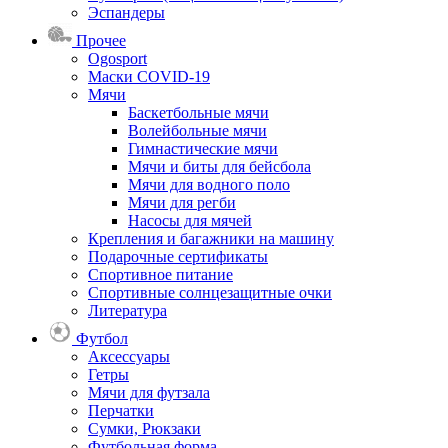
Эспандеры
Прочее
Ogosport
Маски COVID-19
Мячи
Баскетбольные мячи
Волейбольные мячи
Гимнастические мячи
Мячи и биты для бейсбола
Мячи для водного поло
Мячи для регби
Насосы для мячей
Крепления и багажники на машину
Подарочные сертификаты
Спортивное питание
Спортивные солнцезащитные очки
Литература
Футбол
Аксессуары
Гетры
Мячи для футзала
Перчатки
Сумки, Рюкзаки
Футбольная форма