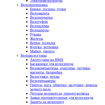
Электровелосипеды
Велоэкипировка
Брюки, лосины, чулки
Велозащита
Велоперчатки
Велотуфли
Велошлемы
Велошорты
Рукава
Жилеты
Кепки, полоски
Куртки, ветровки
Майки, джерси
Велоаксессуары
Аксессуары на BMX
Багажники для велосипеда
Велокомпьютеры, адаптеры, датчики,
магниты, батарейки
Велосумки, чехлы
Велотренажеры
Грипсы, рога, обмотки, заглушки, зеркала
заднего вида
Детские велокресла, прицеп-коляска
Замки противоугонные для велосипеда
Защита на велосипед