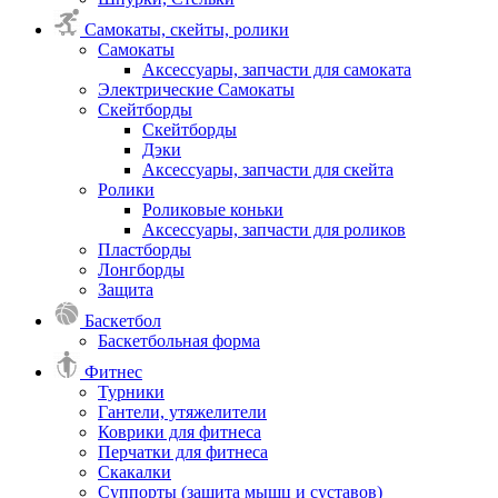
Самокаты, скейты, ролики
Самокаты
Аксессуары, запчасти для самоката
Электрические Самокаты
Скейтборды
Скейтборды
Дэки
Аксессуары, запчасти для скейта
Ролики
Роликовые коньки
Аксессуары, запчасти для роликов
Пластборды
Лонгборды
Защита
Баскетбол
Баскетбольная форма
Фитнес
Турники
Гантели, утяжелители
Коврики для фитнеса
Перчатки для фитнеса
Скакалки
Суппорты (защита мышц и суставов)