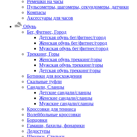
Ремешки на часы
Пульсометры, шагомеры, секундомеры, датчики
Компасы
Аксессуары для часов
Обувь
Бег, Фитнес, Город
Детская обувь бег/фитнес/город
Женская обувь бег/фитнес/город
Мужская обувь бег/фитнес/город
Треккинг, Горы
Женская обувь треккинг/горы
Мужская обувь треккинг/горы
Детская обувь треккинг/горы
Ботинки для восхождения
Скальные туфли
Сандали, Сланцы
Детские сандали/сланцы
Женские сандали/сланцы
Мужские сандали/сланцы
Кроссовки для тенниса
Волейбольные кроссовки
Борцовки
Гамаши, бахилы, фонарики
Ледоступы
Шнурки, Стельки