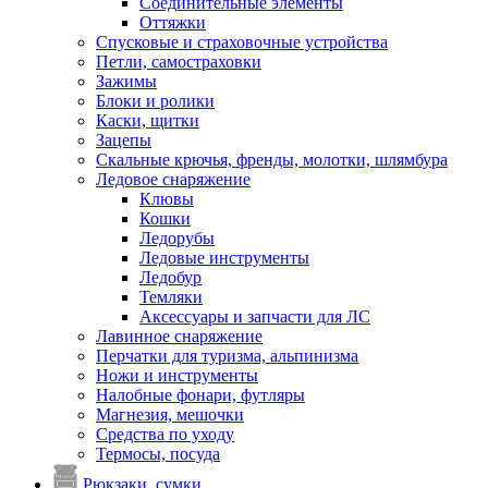
Соединительные элементы
Оттяжки
Спусковые и страховочные устройства
Петли, самостраховки
Зажимы
Блоки и ролики
Каски, щитки
Зацепы
Скальные крючья, френды, молотки, шлямбура
Ледовое снаряжение
Клювы
Кошки
Ледорубы
Ледовые инструменты
Ледобур
Темляки
Аксессуары и запчасти для ЛС
Лавинное снаряжение
Перчатки для туризма, альпинизма
Ножи и инструменты
Налобные фонари, футляры
Магнезия, мешочки
Средства по уходу
Термосы, посуда
Рюкзаки, сумки