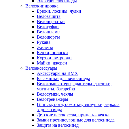
Электровелосипеды
Велоэкипировка
Брюки, лосины, чулки
Велозащита
Велоперчатки
Велотуфли
Велошлемы
Велошорты
Рукава
Жилеты
Кепки, полоски
Куртки, ветровки
Майки, джерси
Велоаксессуары
Аксессуары на BMX
Багажники для велосипеда
Велокомпьютеры, адаптеры, датчики,
магниты, батарейки
Велосумки, чехлы
Велотренажеры
Грипсы, рога, обмотки, заглушки, зеркала
заднего вида
Детские велокресла, прицеп-коляска
Замки противоугонные для велосипеда
Защита на велосипед