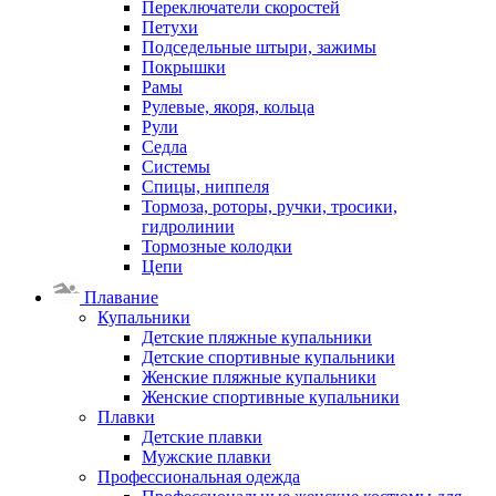
Переключатели скоростей
Петухи
Подседельные штыри, зажимы
Покрышки
Рамы
Рулевые, якоря, кольца
Рули
Седла
Системы
Спицы, ниппеля
Тормоза, роторы, ручки, тросики,
гидролинии
Тормозные колодки
Цепи
Плавание
Купальники
Детские пляжные купальники
Детские спортивные купальники
Женские пляжные купальники
Женские спортивные купальники
Плавки
Детские плавки
Мужские плавки
Профессиональная одежда