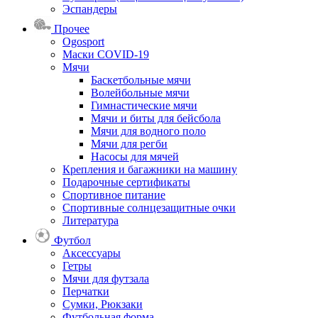
Эспандеры
Прочее
Ogosport
Маски COVID-19
Мячи
Баскетбольные мячи
Волейбольные мячи
Гимнастические мячи
Мячи и биты для бейсбола
Мячи для водного поло
Мячи для регби
Насосы для мячей
Крепления и багажники на машину
Подарочные сертификаты
Спортивное питание
Спортивные солнцезащитные очки
Литература
Футбол
Аксессуары
Гетры
Мячи для футзала
Перчатки
Сумки, Рюкзаки
Футбольная форма