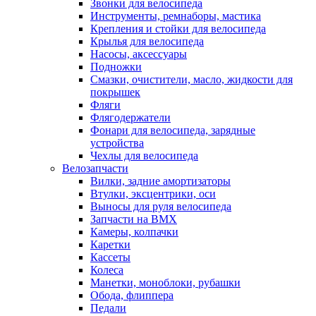
Звонки для велосипеда
Инструменты, ремнаборы, мастика
Крепления и стойки для велосипеда
Крылья для велосипеда
Насосы, аксессуары
Подножки
Смазки, очистители, масло, жидкости для
покрышек
Фляги
Флягодержатели
Фонари для велосипеда, зарядные
устройства
Чехлы для велосипеда
Велозапчасти
Вилки, задние амортизаторы
Втулки, эксцентрики, оси
Выносы для руля велосипеда
Запчасти на BMX
Камеры, колпачки
Каретки
Кассеты
Колеса
Манетки, моноблоки, рубашки
Обода, флиппера
Педали