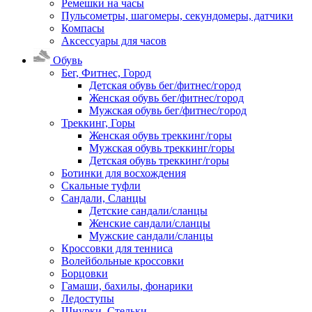
Ремешки на часы
Пульсометры, шагомеры, секундомеры, датчики
Компасы
Аксессуары для часов
Обувь
Бег, Фитнес, Город
Детская обувь бег/фитнес/город
Женская обувь бег/фитнес/город
Мужская обувь бег/фитнес/город
Треккинг, Горы
Женская обувь треккинг/горы
Мужская обувь треккинг/горы
Детская обувь треккинг/горы
Ботинки для восхождения
Скальные туфли
Сандали, Сланцы
Детские сандали/сланцы
Женские сандали/сланцы
Мужские сандали/сланцы
Кроссовки для тенниса
Волейбольные кроссовки
Борцовки
Гамаши, бахилы, фонарики
Ледоступы
Шнурки, Стельки