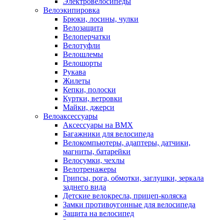
Электровелосипеды
Велоэкипировка
Брюки, лосины, чулки
Велозащита
Велоперчатки
Велотуфли
Велошлемы
Велошорты
Рукава
Жилеты
Кепки, полоски
Куртки, ветровки
Майки, джерси
Велоаксессуары
Аксессуары на BMX
Багажники для велосипеда
Велокомпьютеры, адаптеры, датчики,
магниты, батарейки
Велосумки, чехлы
Велотренажеры
Грипсы, рога, обмотки, заглушки, зеркала
заднего вида
Детские велокресла, прицеп-коляска
Замки противоугонные для велосипеда
Защита на велосипед