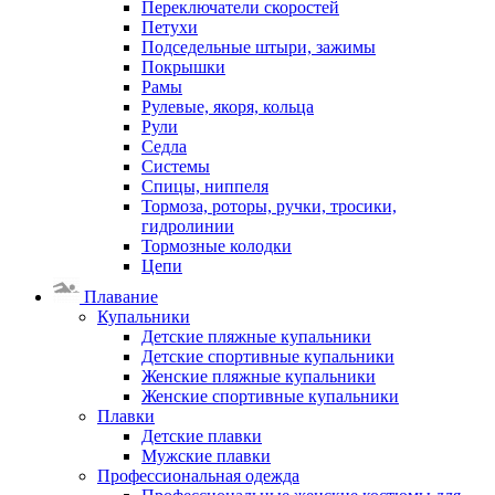
Переключатели скоростей
Петухи
Подседельные штыри, зажимы
Покрышки
Рамы
Рулевые, якоря, кольца
Рули
Седла
Системы
Спицы, ниппеля
Тормоза, роторы, ручки, тросики,
гидролинии
Тормозные колодки
Цепи
Плавание
Купальники
Детские пляжные купальники
Детские спортивные купальники
Женские пляжные купальники
Женские спортивные купальники
Плавки
Детские плавки
Мужские плавки
Профессиональная одежда