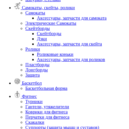
Самокаты, скейты, ролики
Самокаты
Аксессуары, запчасти для самоката
Электрические Самокаты
Скейтборды
Скейтборды
Дэки
Аксессуары, запчасти для скейта
Ролики
Роликовые коньки
Аксессуары, запчасти для роликов
Пластборды
Лонгборды
Защита
Баскетбол
Баскетбольная форма
Фитнес
Турники
Гантели, утяжелители
Коврики для фитнеса
Перчатки для фитнеса
Скакалки
Суппорты (защита мышц и суставов)