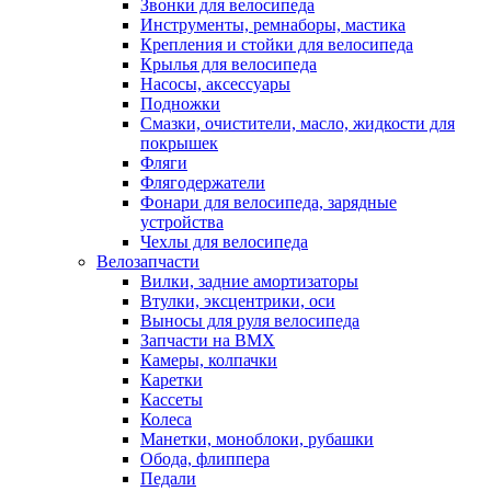
Звонки для велосипеда
Инструменты, ремнаборы, мастика
Крепления и стойки для велосипеда
Крылья для велосипеда
Насосы, аксессуары
Подножки
Смазки, очистители, масло, жидкости для
покрышек
Фляги
Флягодержатели
Фонари для велосипеда, зарядные
устройства
Чехлы для велосипеда
Велозапчасти
Вилки, задние амортизаторы
Втулки, эксцентрики, оси
Выносы для руля велосипеда
Запчасти на BMX
Камеры, колпачки
Каретки
Кассеты
Колеса
Манетки, моноблоки, рубашки
Обода, флиппера
Педали