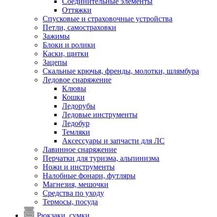
Соединительные элементы
Оттяжки
Спусковые и страховочные устройства
Петли, самостраховки
Зажимы
Блоки и ролики
Каски, щитки
Зацепы
Скальные крючья, френды, молотки, шлямбура
Ледовое снаряжение
Клювы
Кошки
Ледорубы
Ледовые инструменты
Ледобур
Темляки
Аксессуары и запчасти для ЛС
Лавинное снаряжение
Перчатки для туризма, альпинизма
Ножи и инструменты
Налобные фонари, футляры
Магнезия, мешочки
Средства по уходу
Термосы, посуда
Рюкзаки, сумки