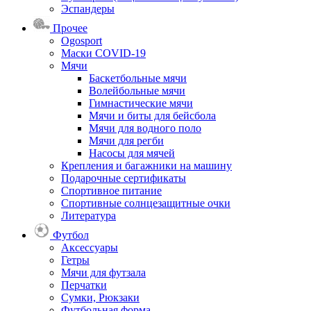
Эспандеры
Прочее
Ogosport
Маски COVID-19
Мячи
Баскетбольные мячи
Волейбольные мячи
Гимнастические мячи
Мячи и биты для бейсбола
Мячи для водного поло
Мячи для регби
Насосы для мячей
Крепления и багажники на машину
Подарочные сертификаты
Спортивное питание
Спортивные солнцезащитные очки
Литература
Футбол
Аксессуары
Гетры
Мячи для футзала
Перчатки
Сумки, Рюкзаки
Футбольная форма