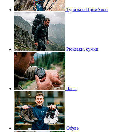
Туризм и ПромАльп
Рюкзаки, сумки
Часы
Обувь