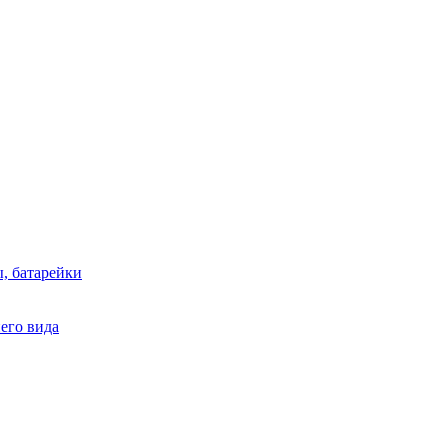
, батарейки
него вида