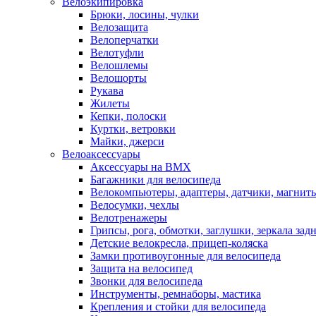
Велоэкипировка
Брюки, лосины, чулки
Велозащита
Велоперчатки
Велотуфли
Велошлемы
Велошорты
Рукава
Жилеты
Кепки, полоски
Куртки, ветровки
Майки, джерси
Велоаксессуары
Аксессуары на BMX
Багажники для велосипеда
Велокомпьютеры, адаптеры, датчики, магниты
Велосумки, чехлы
Велотренажеры
Грипсы, рога, обмотки, заглушки, зеркала зад
Детские велокресла, прицеп-коляска
Замки противоугонные для велосипеда
Защита на велосипед
Звонки для велосипеда
Инструменты, ремнаборы, мастика
Крепления и стойки для велосипеда