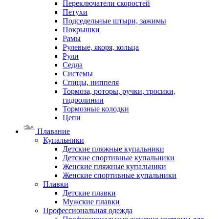
Переключатели скоростей
Петухи
Подседельные штыри, зажимы
Покрышки
Рамы
Рулевые, якоря, кольца
Рули
Седла
Системы
Спицы, ниппеля
Тормоза, роторы, ручки, тросики,
гидролинии
Тормозные колодки
Цепи
Плавание
Купальники
Детские пляжные купальники
Детские спортивные купальники
Женские пляжные купальники
Женские спортивные купальники
Плавки
Детские плавки
Мужские плавки
Профессиональная одежда