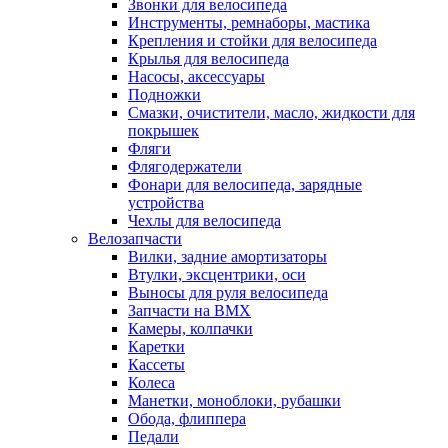
Звонки для велосипеда
Инструменты, ремнаборы, мастика
Крепления и стойки для велосипеда
Крылья для велосипеда
Насосы, аксессуары
Подножки
Смазки, очистители, масло, жидкости для
покрышек
Фляги
Флягодержатели
Фонари для велосипеда, зарядные
устройства
Чехлы для велосипеда
Велозапчасти
Вилки, задние амортизаторы
Втулки, эксцентрики, оси
Выносы для руля велосипеда
Запчасти на BMX
Камеры, колпачки
Каретки
Кассеты
Колеса
Манетки, моноблоки, рубашки
Обода, флиппера
Педали