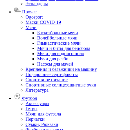
Эспандеры
Прочее
Ogosport
Маски COVID-19
Мячи
Баскетбольные мячи
Волейбольные мячи
Гимнастические мячи
Мячи и биты для бейсбола
Мячи для водного поло
Мячи для регби
Насосы для мячей
Крепления и багажники на машину
Подарочные сертификаты
Спортивное питание
Спортивные солнцезащитные очки
Литература
Футбол
Аксессуары
Гетры
Мячи для футзала
Перчатки
Сумки, Рюкзаки
Футбольная форма