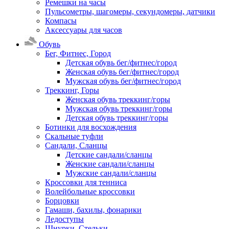
Ремешки на часы
Пульсометры, шагомеры, секундомеры, датчики
Компасы
Аксессуары для часов
Обувь
Бег, Фитнес, Город
Детская обувь бег/фитнес/город
Женская обувь бег/фитнес/город
Мужская обувь бег/фитнес/город
Треккинг, Горы
Женская обувь треккинг/горы
Мужская обувь треккинг/горы
Детская обувь треккинг/горы
Ботинки для восхождения
Скальные туфли
Сандали, Сланцы
Детские сандали/сланцы
Женские сандали/сланцы
Мужские сандали/сланцы
Кроссовки для тенниса
Волейбольные кроссовки
Борцовки
Гамаши, бахилы, фонарики
Ледоступы
Шнурки, Стельки