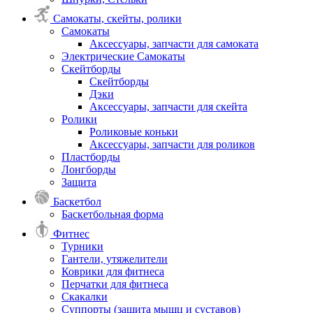
Самокаты, скейты, ролики
Самокаты
Аксессуары, запчасти для самоката
Электрические Самокаты
Скейтборды
Скейтборды
Дэки
Аксессуары, запчасти для скейта
Ролики
Роликовые коньки
Аксессуары, запчасти для роликов
Пластборды
Лонгборды
Защита
Баскетбол
Баскетбольная форма
Фитнес
Турники
Гантели, утяжелители
Коврики для фитнеса
Перчатки для фитнеса
Скакалки
Суппорты (защита мышц и суставов)