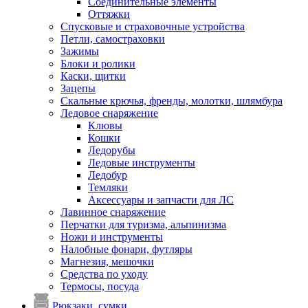
Соединительные элементы
Оттяжки
Спусковые и страховочные устройства
Петли, самостраховки
Зажимы
Блоки и ролики
Каски, щитки
Зацепы
Скальные крючья, френды, молотки, шлямбура
Ледовое снаряжение
Клювы
Кошки
Ледорубы
Ледовые инструменты
Ледобур
Темляки
Аксессуары и запчасти для ЛС
Лавинное снаряжение
Перчатки для туризма, альпинизма
Ножи и инструменты
Налобные фонари, футляры
Магнезия, мешочки
Средства по уходу
Термосы, посуда
Рюкзаки, сумки