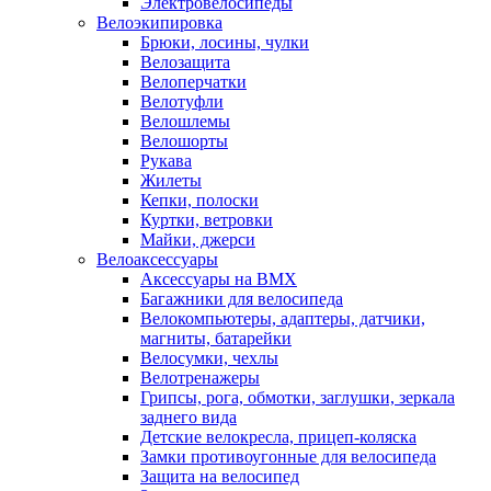
Электровелосипеды
Велоэкипировка
Брюки, лосины, чулки
Велозащита
Велоперчатки
Велотуфли
Велошлемы
Велошорты
Рукава
Жилеты
Кепки, полоски
Куртки, ветровки
Майки, джерси
Велоаксессуары
Аксессуары на BMX
Багажники для велосипеда
Велокомпьютеры, адаптеры, датчики,
магниты, батарейки
Велосумки, чехлы
Велотренажеры
Грипсы, рога, обмотки, заглушки, зеркала
заднего вида
Детские велокресла, прицеп-коляска
Замки противоугонные для велосипеда
Защита на велосипед