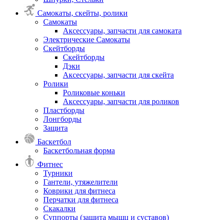
Самокаты, скейты, ролики
Самокаты
Аксессуары, запчасти для самоката
Электрические Самокаты
Скейтборды
Скейтборды
Дэки
Аксессуары, запчасти для скейта
Ролики
Роликовые коньки
Аксессуары, запчасти для роликов
Пластборды
Лонгборды
Защита
Баскетбол
Баскетбольная форма
Фитнес
Турники
Гантели, утяжелители
Коврики для фитнеса
Перчатки для фитнеса
Скакалки
Суппорты (защита мышц и суставов)