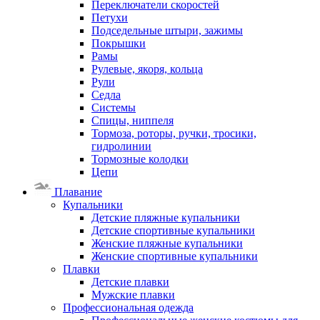
Переключатели скоростей
Петухи
Подседельные штыри, зажимы
Покрышки
Рамы
Рулевые, якоря, кольца
Рули
Седла
Системы
Спицы, ниппеля
Тормоза, роторы, ручки, тросики,
гидролинии
Тормозные колодки
Цепи
Плавание
Купальники
Детские пляжные купальники
Детские спортивные купальники
Женские пляжные купальники
Женские спортивные купальники
Плавки
Детские плавки
Мужские плавки
Профессиональная одежда