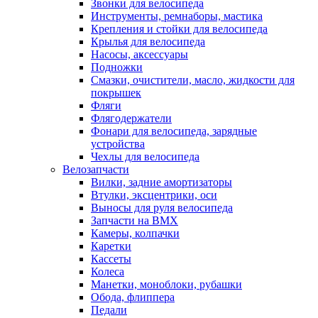
Звонки для велосипеда
Инструменты, ремнаборы, мастика
Крепления и стойки для велосипеда
Крылья для велосипеда
Насосы, аксессуары
Подножки
Смазки, очистители, масло, жидкости для
покрышек
Фляги
Флягодержатели
Фонари для велосипеда, зарядные
устройства
Чехлы для велосипеда
Велозапчасти
Вилки, задние амортизаторы
Втулки, эксцентрики, оси
Выносы для руля велосипеда
Запчасти на BMX
Камеры, колпачки
Каретки
Кассеты
Колеса
Манетки, моноблоки, рубашки
Обода, флиппера
Педали