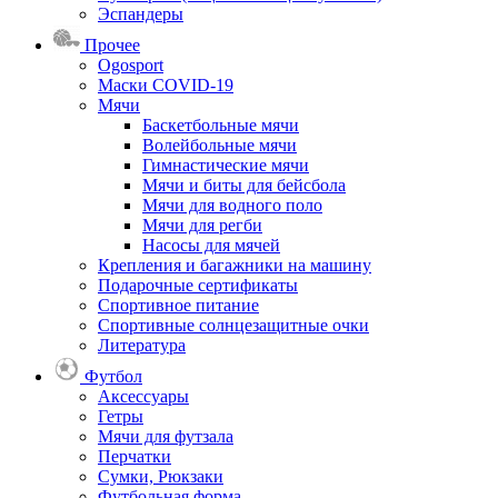
Эспандеры
Прочее
Ogosport
Маски COVID-19
Мячи
Баскетбольные мячи
Волейбольные мячи
Гимнастические мячи
Мячи и биты для бейсбола
Мячи для водного поло
Мячи для регби
Насосы для мячей
Крепления и багажники на машину
Подарочные сертификаты
Спортивное питание
Спортивные солнцезащитные очки
Литература
Футбол
Аксессуары
Гетры
Мячи для футзала
Перчатки
Сумки, Рюкзаки
Футбольная форма