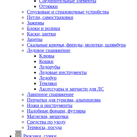
Соединительные элементы
Оттяжки
Спусковые и страховочные устройства
Петли, самостраховки
Зажимы
Блоки и ролики
Каски, щитки
Зацепы
Скальные крючья, френды, молотки, шлямбура
Ледовое снаряжение
Клювы
Кошки
Ледорубы
Ледовые инструменты
Ледобур
Темляки
Аксессуары и запчасти для ЛС
Лавинное снаряжение
Перчатки для туризма, альпинизма
Ножи и инструменты
Налобные фонари, футляры
Магнезия, мешочки
Средства по уходу
Термосы, посуда
Рюкзаки, сумки