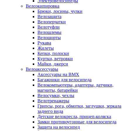
Электровелосипеды
Велоэкипировка
Брюки, лосины, чулки
Велозащита
Велоперчатки
Велотуфли
Велошлемы
Велошорты
Рукава
Жилеты
Кепки, полоски
Куртки, ветровки
Майки, джерси
Велоаксессуары
Аксессуары на BMX
Багажники для велосипеда
Велокомпьютеры, адаптеры, датчики,
магниты, батарейки
Велосумки, чехлы
Велотренажеры
Грипсы, рога, обмотки, заглушки, зеркала
заднего вида
Детские велокресла, прицеп-коляска
Замки противоугонные для велосипеда
Защита на велосипед