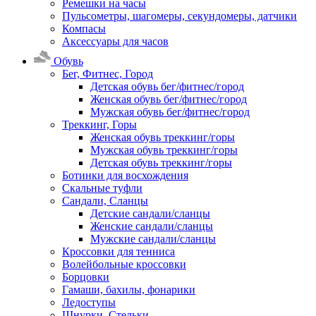
Ремешки на часы
Пульсометры, шагомеры, секундомеры, датчики
Компасы
Аксессуары для часов
Обувь
Бег, Фитнес, Город
Детская обувь бег/фитнес/город
Женская обувь бег/фитнес/город
Мужская обувь бег/фитнес/город
Треккинг, Горы
Женская обувь треккинг/горы
Мужская обувь треккинг/горы
Детская обувь треккинг/горы
Ботинки для восхождения
Скальные туфли
Сандали, Сланцы
Детские сандали/сланцы
Женские сандали/сланцы
Мужские сандали/сланцы
Кроссовки для тенниса
Волейбольные кроссовки
Борцовки
Гамаши, бахилы, фонарики
Ледоступы
Шнурки, Стельки