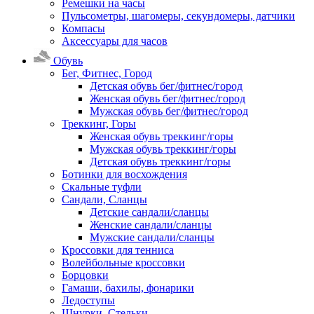
Ремешки на часы
Пульсометры, шагомеры, секундомеры, датчики
Компасы
Аксессуары для часов
Обувь
Бег, Фитнес, Город
Детская обувь бег/фитнес/город
Женская обувь бег/фитнес/город
Мужская обувь бег/фитнес/город
Треккинг, Горы
Женская обувь треккинг/горы
Мужская обувь треккинг/горы
Детская обувь треккинг/горы
Ботинки для восхождения
Скальные туфли
Сандали, Сланцы
Детские сандали/сланцы
Женские сандали/сланцы
Мужские сандали/сланцы
Кроссовки для тенниса
Волейбольные кроссовки
Борцовки
Гамаши, бахилы, фонарики
Ледоступы
Шнурки, Стельки