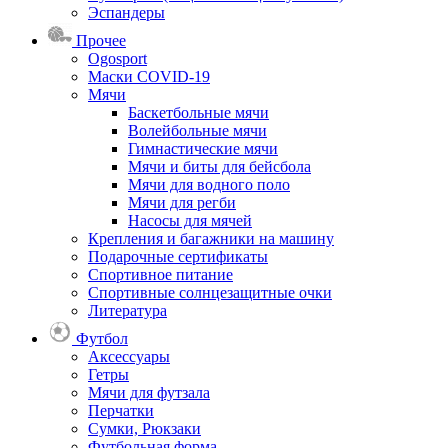
Эспандеры
Прочее
Ogosport
Маски COVID-19
Мячи
Баскетбольные мячи
Волейбольные мячи
Гимнастические мячи
Мячи и биты для бейсбола
Мячи для водного поло
Мячи для регби
Насосы для мячей
Крепления и багажники на машину
Подарочные сертификаты
Спортивное питание
Спортивные солнцезащитные очки
Литература
Футбол
Аксессуары
Гетры
Мячи для футзала
Перчатки
Сумки, Рюкзаки
Футбольная форма