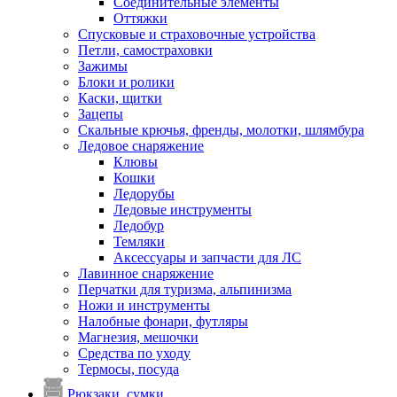
Соединительные элементы
Оттяжки
Спусковые и страховочные устройства
Петли, самостраховки
Зажимы
Блоки и ролики
Каски, щитки
Зацепы
Скальные крючья, френды, молотки, шлямбура
Ледовое снаряжение
Клювы
Кошки
Ледорубы
Ледовые инструменты
Ледобур
Темляки
Аксессуары и запчасти для ЛС
Лавинное снаряжение
Перчатки для туризма, альпинизма
Ножи и инструменты
Налобные фонари, футляры
Магнезия, мешочки
Средства по уходу
Термосы, посуда
Рюкзаки, сумки