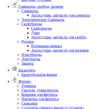
Самокаты, скейты, ролики
Самокаты
Аксессуары, запчасти для самоката
Электрические Самокаты
Скейтборды
Скейтборды
Дэки
Аксессуары, запчасти для скейта
Ролики
Роликовые коньки
Аксессуары, запчасти для роликов
Пластборды
Лонгборды
Защита
Баскетбол
Баскетбольная форма
Фитнес
Турники
Гантели, утяжелители
Коврики для фитнеса
Перчатки для фитнеса
Скакалки
Суппорты (защита мышц и суставов)