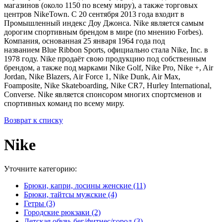
магазинов (около 1150 по всему миру), а также торговых
центров NikeTown. С 20 сентября 2013 года входит в
Промышленный индекс Доу Джонса. Nike является самым
дорогим спортивным брендом в мире (по мнению Forbes).
Компания, основанная 25 января 1964 года под
названием Blue Ribbon Sports, официально стала Nike, Inc. в
1978 году. Nike продаёт свою продукцию под собственным
брендом, а также под марками Nike Golf, Nike Pro, Nike +, Air
Jordan, Nike Blazers, Air Force 1, Nike Dunk, Air Max,
Foamposite, Nike Skateboarding, Nike CR7, Hurley International,
Converse. Nike является спонсором многих спортсменов и
спортивных команд по всему миру.
Возврат к списку
Nike
Уточните категорию:
Брюки, капри, лосины женские (11)
Брюки, тайтсы мужские (4)
Гетры (3)
Городские рюкзаки (2)
Детская обувь бег/фитнес/город (3)