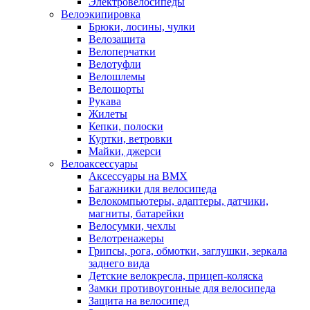
Электровелосипеды
Велоэкипировка
Брюки, лосины, чулки
Велозащита
Велоперчатки
Велотуфли
Велошлемы
Велошорты
Рукава
Жилеты
Кепки, полоски
Куртки, ветровки
Майки, джерси
Велоаксессуары
Аксессуары на BMX
Багажники для велосипеда
Велокомпьютеры, адаптеры, датчики,
магниты, батарейки
Велосумки, чехлы
Велотренажеры
Грипсы, рога, обмотки, заглушки, зеркала
заднего вида
Детские велокресла, прицеп-коляска
Замки противоугонные для велосипеда
Защита на велосипед