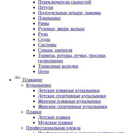
Переключатели скоростей
Петухи
Подседельные штыри, зажимы
Покрышки
Рамы
Рулевые, якоря, кольца
Рули
Седла
Системы
Спицы, ниппеля
Тормоза, роторы, ручки, тросики,
гидролинии
Тормозные колодки
Цепи
Плавание
Купальники
Детские пляжные купальники
Детские спортивные купальники
Женские пляжные купальники
Женские спортивные купальники
Плавки
Детские плавки
Мужские плавки
Профессиональная одежда