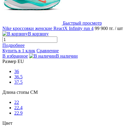
Быстрый просмотр
Nike кроссовки женские ReactX Infinity run 4
99 900 тг.
/ шт
В корзину
Подробнее
Купить в 1 клик
Сравнение
В избранное
В наличии
Размер EU
36
36.5
37.5
Длина стопы CM
22
22.4
22.9
Цвет