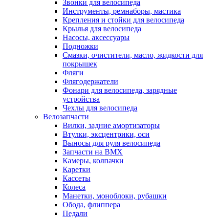
Звонки для велосипеда
Инструменты, ремнаборы, мастика
Крепления и стойки для велосипеда
Крылья для велосипеда
Насосы, аксессуары
Подножки
Смазки, очистители, масло, жидкости для
покрышек
Фляги
Флягодержатели
Фонари для велосипеда, зарядные
устройства
Чехлы для велосипеда
Велозапчасти
Вилки, задние амортизаторы
Втулки, эксцентрики, оси
Выносы для руля велосипеда
Запчасти на BMX
Камеры, колпачки
Каретки
Кассеты
Колеса
Манетки, моноблоки, рубашки
Обода, флиппера
Педали