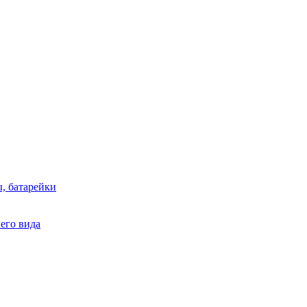
, батарейки
него вида