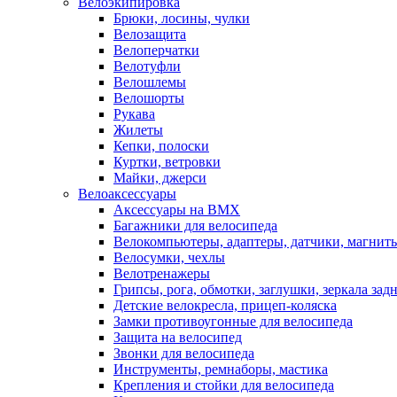
Велоэкипировка
Брюки, лосины, чулки
Велозащита
Велоперчатки
Велотуфли
Велошлемы
Велошорты
Рукава
Жилеты
Кепки, полоски
Куртки, ветровки
Майки, джерси
Велоаксессуары
Аксессуары на BMX
Багажники для велосипеда
Велокомпьютеры, адаптеры, датчики, магниты
Велосумки, чехлы
Велотренажеры
Грипсы, рога, обмотки, заглушки, зеркала зад
Детские велокресла, прицеп-коляска
Замки противоугонные для велосипеда
Защита на велосипед
Звонки для велосипеда
Инструменты, ремнаборы, мастика
Крепления и стойки для велосипеда