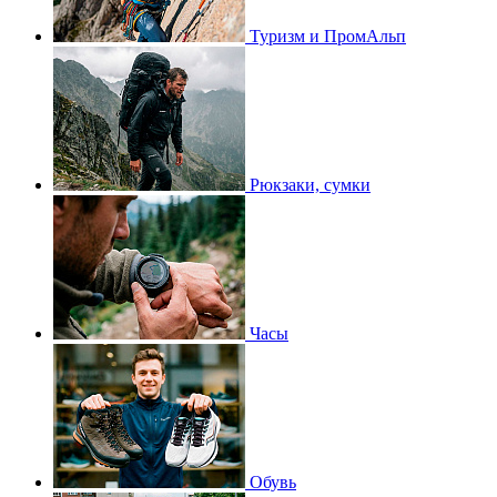
Туризм и ПромАльп
Рюкзаки, сумки
Часы
Обувь