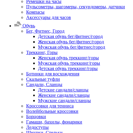
Ремешки на часы
Пульсометры, шагомеры, секундомеры, датчики
Компасы
Аксессуары для часов
Обувь
Бег, Фитнес, Город
Детская обувь бег/фитнес/город
Женская обувь бег/фитнес/город
Мужская обувь бег/фитнес/город
Треккинг, Горы
Женская обувь треккинг/горы
Мужская обувь треккинг/горы
Детская обувь треккинг/горы
Ботинки для восхождения
Скальные туфли
Сандали, Сланцы
Детские сандали/сланцы
Женские сандали/сланцы
Мужские сандали/сланцы
Кроссовки для тенниса
Волейбольные кроссовки
Борцовки
Гамаши, бахилы, фонарики
Ледоступы
Шнурки, Стельки