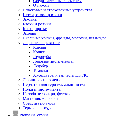
Соединительные элементы
Оттяжки
Спусковые и страховочные устройства
Петли, самостраховки
Зажимы
Блоки и ролики
Каски, щитки
Зацепы
Скальные крючья, френды, молотки, шлямбура
Ледовое снаряжение
Клювы
Кошки
Ледорубы
Ледовые инструменты
Ледобур
Темляки
Аксессуары и запчасти для ЛС
Лавинное снаряжение
Перчатки для туризма, альпинизма
Ножи и инструменты
Налобные фонари, футляры
Магнезия, мешочки
Средства по уходу
Термосы, посуда
Рюкзаки, сумки