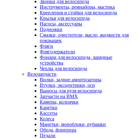
Звонки для велосипеда
Инструменты, ремнаборы, мастика
Крепления и стойки для велосипеда
Крылья для велосипеда
Насосы, аксессуары
Подножки
Смазки, очистители, масло, жидкости для
покрышек
Фляги
Флягодержатели
Фонари для велосипеда, зарядные
устройства
Чехлы для велосипеда
Велозапчасти
Вилки, задние амортизаторы
Втулки, эксцентрики, оси
Выносы для руля велосипеда
Запчасти на BMX
Камеры, колпачки
Каретки
Кассеты
Колеса
Манетки, моноблоки, рубашки
Обода, флиппера
Педали