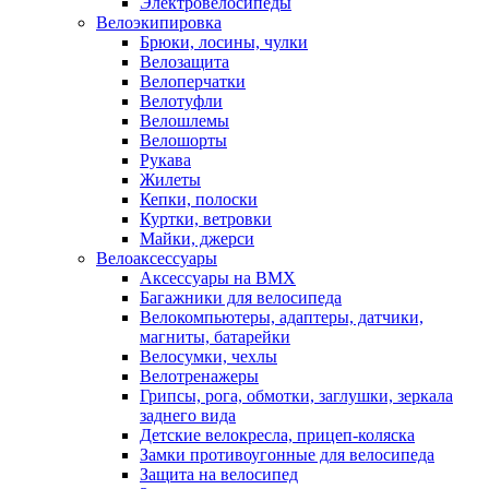
Электровелосипеды
Велоэкипировка
Брюки, лосины, чулки
Велозащита
Велоперчатки
Велотуфли
Велошлемы
Велошорты
Рукава
Жилеты
Кепки, полоски
Куртки, ветровки
Майки, джерси
Велоаксессуары
Аксессуары на BMX
Багажники для велосипеда
Велокомпьютеры, адаптеры, датчики,
магниты, батарейки
Велосумки, чехлы
Велотренажеры
Грипсы, рога, обмотки, заглушки, зеркала
заднего вида
Детские велокресла, прицеп-коляска
Замки противоугонные для велосипеда
Защита на велосипед