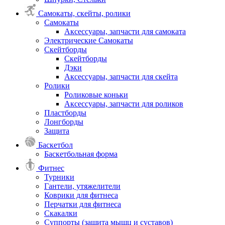
Самокаты, скейты, ролики
Самокаты
Аксессуары, запчасти для самоката
Электрические Самокаты
Скейтборды
Скейтборды
Дэки
Аксессуары, запчасти для скейта
Ролики
Роликовые коньки
Аксессуары, запчасти для роликов
Пластборды
Лонгборды
Защита
Баскетбол
Баскетбольная форма
Фитнес
Турники
Гантели, утяжелители
Коврики для фитнеса
Перчатки для фитнеса
Скакалки
Суппорты (защита мышц и суставов)