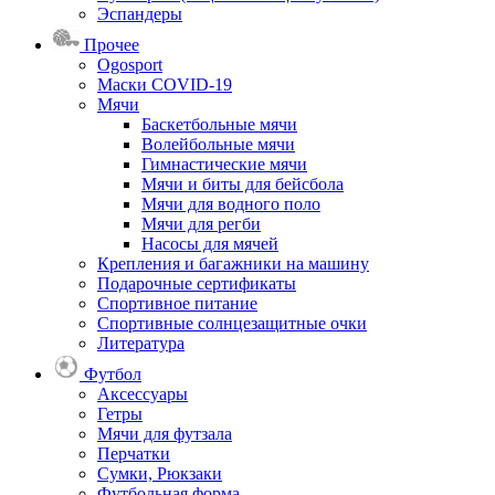
Эспандеры
Прочее
Ogosport
Маски COVID-19
Мячи
Баскетбольные мячи
Волейбольные мячи
Гимнастические мячи
Мячи и биты для бейсбола
Мячи для водного поло
Мячи для регби
Насосы для мячей
Крепления и багажники на машину
Подарочные сертификаты
Спортивное питание
Спортивные солнцезащитные очки
Литература
Футбол
Аксессуары
Гетры
Мячи для футзала
Перчатки
Сумки, Рюкзаки
Футбольная форма