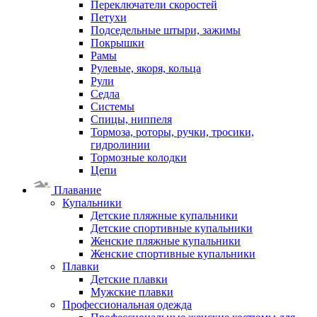
Переключатели скоростей
Петухи
Подседельные штыри, зажимы
Покрышки
Рамы
Рулевые, якоря, кольца
Рули
Седла
Системы
Спицы, ниппеля
Тормоза, роторы, ручки, тросики,
гидролинии
Тормозные колодки
Цепи
Плавание
Купальники
Детские пляжные купальники
Детские спортивные купальники
Женские пляжные купальники
Женские спортивные купальники
Плавки
Детские плавки
Мужские плавки
Профессиональная одежда