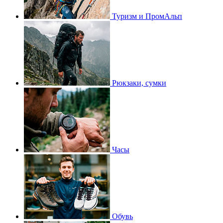
Туризм и ПромАльп
Рюкзаки, сумки
Часы
Обувь