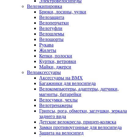
Электровелосипеды
Велоэкипировка
Брюки, лосины, чулки
Велозащита
Велоперчатки
Велотуфли
Велошлемы
Велошорты
Рукава
Жилеты
Кепки, полоски
Куртки, ветровки
Майки, джерси
Велоаксессуары
Аксессуары на BMX
Багажники для велосипеда
Велокомпьютеры, адаптеры, датчики,
магниты, батарейки
Велосумки, чехлы
Велотренажеры
Грипсы, рога, обмотки, заглушки, зеркала
заднего вида
Детские велокресла, прицеп-коляска
Замки противоугонные для велосипеда
Защита на велосипед