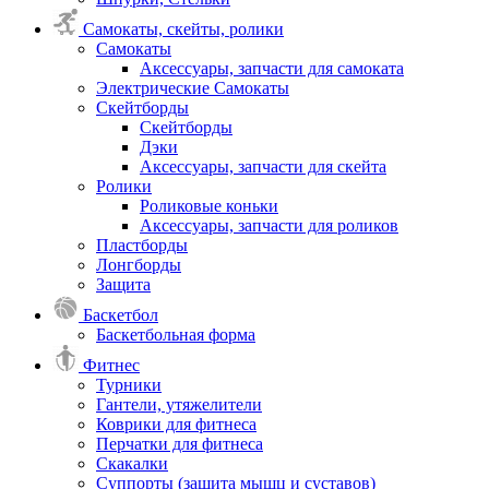
Самокаты, скейты, ролики
Самокаты
Аксессуары, запчасти для самоката
Электрические Самокаты
Скейтборды
Скейтборды
Дэки
Аксессуары, запчасти для скейта
Ролики
Роликовые коньки
Аксессуары, запчасти для роликов
Пластборды
Лонгборды
Защита
Баскетбол
Баскетбольная форма
Фитнес
Турники
Гантели, утяжелители
Коврики для фитнеса
Перчатки для фитнеса
Скакалки
Суппорты (защита мышц и суставов)