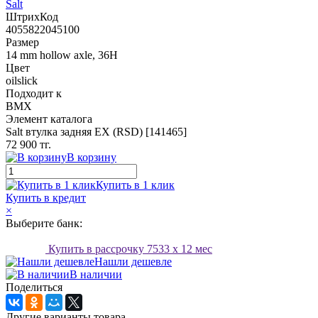
Salt
ШтрихКод
4055822045100
Размер
14 mm hollow axle, 36H
Цвет
oilslick
Подходит к
BMX
Элемент каталога
Salt втулка задняя EX (RSD) [141465]
72 900 тг.
В корзину
Купить в 1 клик
Купить в кредит
×
Выберите банк:
Купить в рассрочку
7533
x 12 мес
Нашли дешевле
В наличии
Поделиться
Другие варианты товара