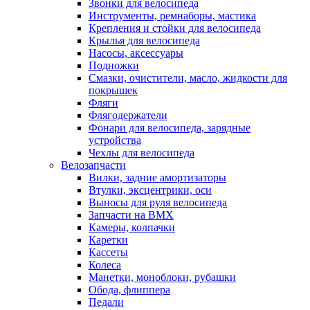
Звонки для велосипеда
Инструменты, ремнаборы, мастика
Крепления и стойки для велосипеда
Крылья для велосипеда
Насосы, аксессуары
Подножки
Смазки, очистители, масло, жидкости для
покрышек
Фляги
Флягодержатели
Фонари для велосипеда, зарядные
устройства
Чехлы для велосипеда
Велозапчасти
Вилки, задние амортизаторы
Втулки, эксцентрики, оси
Выносы для руля велосипеда
Запчасти на BMX
Камеры, колпачки
Каретки
Кассеты
Колеса
Манетки, моноблоки, рубашки
Обода, флиппера
Педали