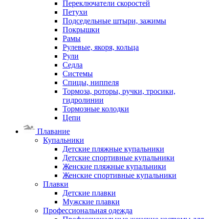
Переключатели скоростей
Петухи
Подседельные штыри, зажимы
Покрышки
Рамы
Рулевые, якоря, кольца
Рули
Седла
Системы
Спицы, ниппеля
Тормоза, роторы, ручки, тросики,
гидролинии
Тормозные колодки
Цепи
Плавание
Купальники
Детские пляжные купальники
Детские спортивные купальники
Женские пляжные купальники
Женские спортивные купальники
Плавки
Детские плавки
Мужские плавки
Профессиональная одежда