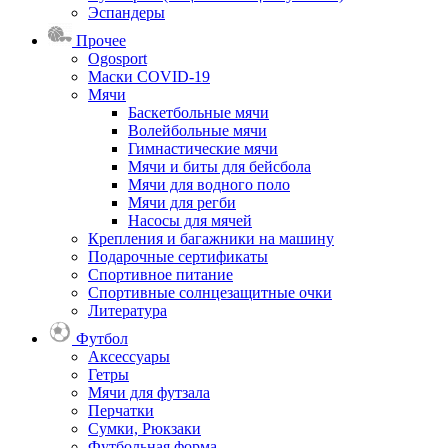
Эспандеры
Прочее
Ogosport
Маски COVID-19
Мячи
Баскетбольные мячи
Волейбольные мячи
Гимнастические мячи
Мячи и биты для бейсбола
Мячи для водного поло
Мячи для регби
Насосы для мячей
Крепления и багажники на машину
Подарочные сертификаты
Спортивное питание
Спортивные солнцезащитные очки
Литература
Футбол
Аксессуары
Гетры
Мячи для футзала
Перчатки
Сумки, Рюкзаки
Футбольная форма