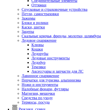
Соединительные элементы
Оттяжки
Спусковые и страховочные устройства
Петли, самостраховки
Зажимы
Блоки и ролики
Каски, щитки
Зацепы
Скальные крючья, френды, молотки, шлямбура
Ледовое снаряжение
Клювы
Кошки
Ледорубы
Ледовые инструменты
Ледобур
Темляки
Аксессуары и запчасти для ЛС
Лавинное снаряжение
Перчатки для туризма, альпинизма
Ножи и инструменты
Налобные фонари, футляры
Магнезия, мешочки
Средства по уходу
Термосы, посуда
Рюкзаки, сумки