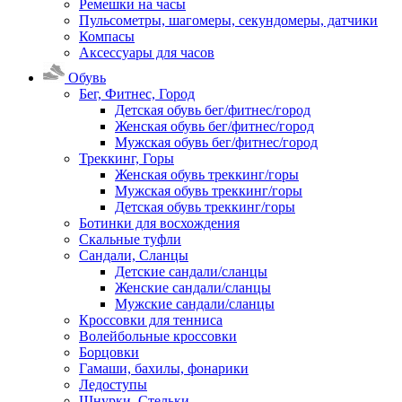
Ремешки на часы
Пульсометры, шагомеры, секундомеры, датчики
Компасы
Аксессуары для часов
Обувь
Бег, Фитнес, Город
Детская обувь бег/фитнес/город
Женская обувь бег/фитнес/город
Мужская обувь бег/фитнес/город
Треккинг, Горы
Женская обувь треккинг/горы
Мужская обувь треккинг/горы
Детская обувь треккинг/горы
Ботинки для восхождения
Скальные туфли
Сандали, Сланцы
Детские сандали/сланцы
Женские сандали/сланцы
Мужские сандали/сланцы
Кроссовки для тенниса
Волейбольные кроссовки
Борцовки
Гамаши, бахилы, фонарики
Ледоступы
Шнурки, Стельки