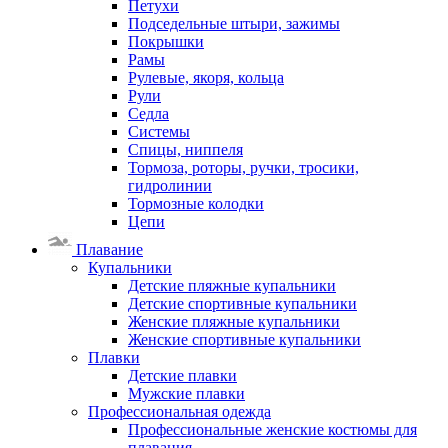
Петухи
Подседельные штыри, зажимы
Покрышки
Рамы
Рулевые, якоря, кольца
Рули
Седла
Системы
Спицы, ниппеля
Тормоза, роторы, ручки, тросики,
гидролинии
Тормозные колодки
Цепи
Плавание
Купальники
Детские пляжные купальники
Детские спортивные купальники
Женские пляжные купальники
Женские спортивные купальники
Плавки
Детские плавки
Мужские плавки
Профессиональная одежда
Профессиональные женские костюмы для
плавания