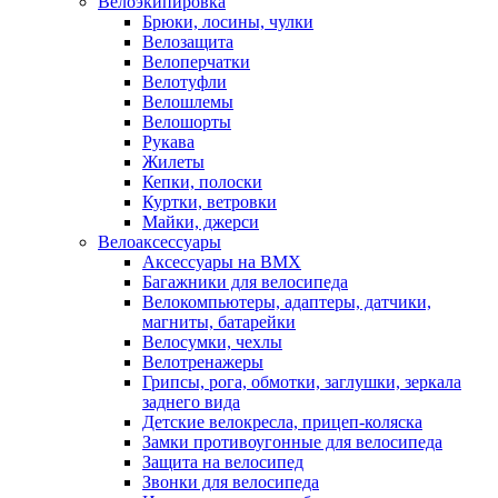
Велоэкипировка
Брюки, лосины, чулки
Велозащита
Велоперчатки
Велотуфли
Велошлемы
Велошорты
Рукава
Жилеты
Кепки, полоски
Куртки, ветровки
Майки, джерси
Велоаксессуары
Аксессуары на BMX
Багажники для велосипеда
Велокомпьютеры, адаптеры, датчики,
магниты, батарейки
Велосумки, чехлы
Велотренажеры
Грипсы, рога, обмотки, заглушки, зеркала
заднего вида
Детские велокресла, прицеп-коляска
Замки противоугонные для велосипеда
Защита на велосипед
Звонки для велосипеда