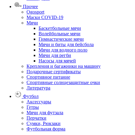
Прочее
Ogosport
Маски COVID-19
Мячи
Баскетбольные мячи
Волейбольные мячи
Гимнастические мячи
Мячи и биты для бейсбола
Мячи для водного поло
Мячи для регби
Насосы для мячей
Крепления и багажники на машину
Подарочные сертификаты
Спортивное питание
Спортивные солнцезащитные очки
Литература
Футбол
Аксессуары
Гетры
Мячи для футзала
Перчатки
Сумки, Рюкзаки
Футбольная форма