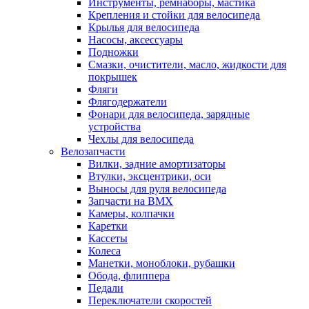
Инструменты, ремнаборы, мастика
Крепления и стойки для велосипеда
Крылья для велосипеда
Насосы, аксессуары
Подножки
Смазки, очистители, масло, жидкости для
покрышек
Фляги
Флягодержатели
Фонари для велосипеда, зарядные
устройства
Чехлы для велосипеда
Велозапчасти
Вилки, задние амортизаторы
Втулки, эксцентрики, оси
Выносы для руля велосипеда
Запчасти на BMX
Камеры, колпачки
Каретки
Кассеты
Колеса
Манетки, моноблоки, рубашки
Обода, флиппера
Педали
Переключатели скоростей