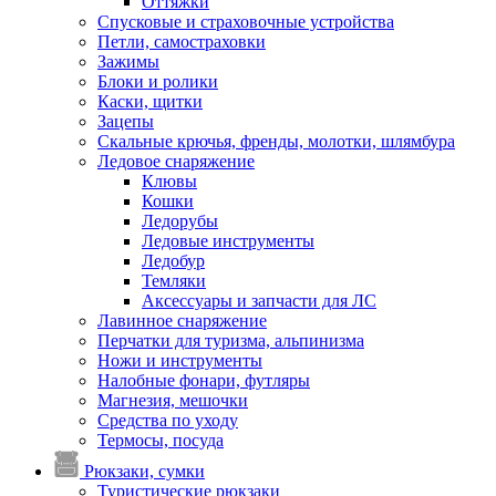
Оттяжки
Спусковые и страховочные устройства
Петли, самостраховки
Зажимы
Блоки и ролики
Каски, щитки
Зацепы
Скальные крючья, френды, молотки, шлямбура
Ледовое снаряжение
Клювы
Кошки
Ледорубы
Ледовые инструменты
Ледобур
Темляки
Аксессуары и запчасти для ЛС
Лавинное снаряжение
Перчатки для туризма, альпинизма
Ножи и инструменты
Налобные фонари, футляры
Магнезия, мешочки
Средства по уходу
Термосы, посуда
Рюкзаки, сумки
Туристические рюкзаки