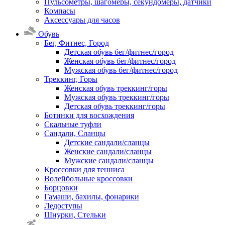
Пульсометры, шагомеры, секундомеры, датчики
Компасы
Аксессуары для часов
Обувь
Бег, Фитнес, Город
Детская обувь бег/фитнес/город
Женская обувь бег/фитнес/город
Мужская обувь бег/фитнес/город
Треккинг, Горы
Женская обувь треккинг/горы
Мужская обувь треккинг/горы
Детская обувь треккинг/горы
Ботинки для восхождения
Скальные туфли
Сандали, Сланцы
Детские сандали/сланцы
Женские сандали/сланцы
Мужские сандали/сланцы
Кроссовки для тенниса
Волейбольные кроссовки
Борцовки
Гамаши, бахилы, фонарики
Ледоступы
Шнурки, Стельки