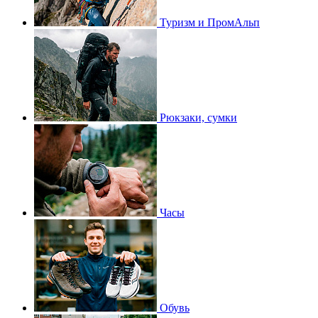
Туризм и ПромАльп
Рюкзаки, сумки
Часы
Обувь