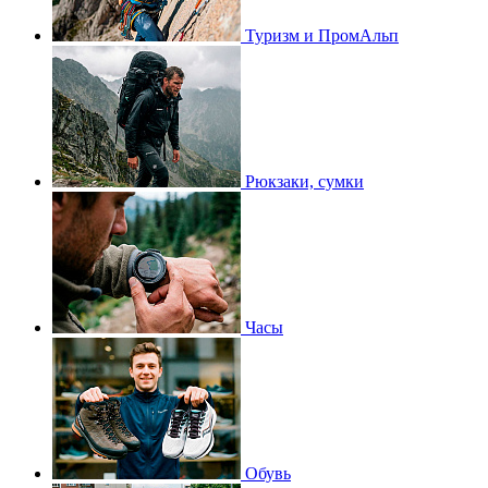
Туризм и ПромАльп
Рюкзаки, сумки
Часы
Обувь