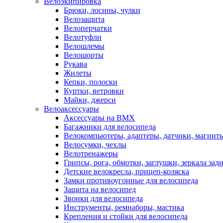
Велоэкипировка
Брюки, лосины, чулки
Велозащита
Велоперчатки
Велотуфли
Велошлемы
Велошорты
Рукава
Жилеты
Кепки, полоски
Куртки, ветровки
Майки, джерси
Велоаксессуары
Аксессуары на BMX
Багажники для велосипеда
Велокомпьютеры, адаптеры, датчики, магниты
Велосумки, чехлы
Велотренажеры
Грипсы, рога, обмотки, заглушки, зеркала зад
Детские велокресла, прицеп-коляска
Замки противоугонные для велосипеда
Защита на велосипед
Звонки для велосипеда
Инструменты, ремнаборы, мастика
Крепления и стойки для велосипеда