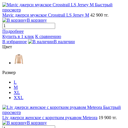
Быстрый
просмотр
Mavic джерси мужское Crosstrail LS Jersey M
42 900 тг.
В корзину
Подробнее
Купить в 1 клик
К сравнению
В избранное
В наличии
Цвет
Размер
L
M
XL
XXL
Быстрый
просмотр
Liv джерси женское с коротким рукавом Meteora
19 900 тг.
В корзину