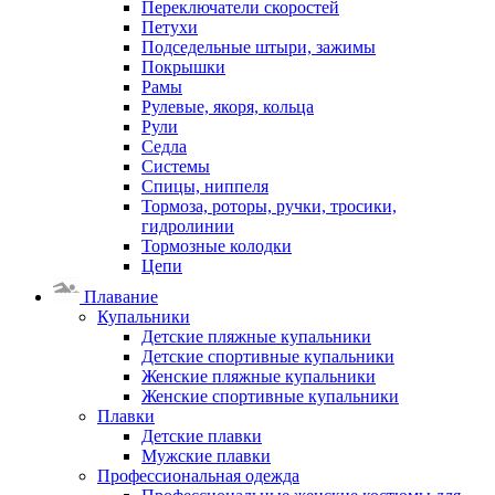
Переключатели скоростей
Петухи
Подседельные штыри, зажимы
Покрышки
Рамы
Рулевые, якоря, кольца
Рули
Седла
Системы
Спицы, ниппеля
Тормоза, роторы, ручки, тросики,
гидролинии
Тормозные колодки
Цепи
Плавание
Купальники
Детские пляжные купальники
Детские спортивные купальники
Женские пляжные купальники
Женские спортивные купальники
Плавки
Детские плавки
Мужские плавки
Профессиональная одежда