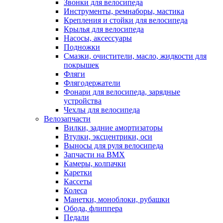
Звонки для велосипеда
Инструменты, ремнаборы, мастика
Крепления и стойки для велосипеда
Крылья для велосипеда
Насосы, аксессуары
Подножки
Смазки, очистители, масло, жидкости для
покрышек
Фляги
Флягодержатели
Фонари для велосипеда, зарядные
устройства
Чехлы для велосипеда
Велозапчасти
Вилки, задние амортизаторы
Втулки, эксцентрики, оси
Выносы для руля велосипеда
Запчасти на BMX
Камеры, колпачки
Каретки
Кассеты
Колеса
Манетки, моноблоки, рубашки
Обода, флиппера
Педали