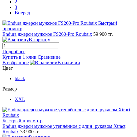
2
3
Вперед
Быстрый
просмотр
Endura джерси мужское FS260-Pro Roubaix
59 900 тг.
В корзину
Подробнее
Купить в 1 клик
Сравнение
В избранное
В наличии
Цвет
black
Размер
XXL
Быстрый просмотр
Endura джерси мужское утеплённое с длин. рукавом Xtract
Roubaix
33 900 тг.