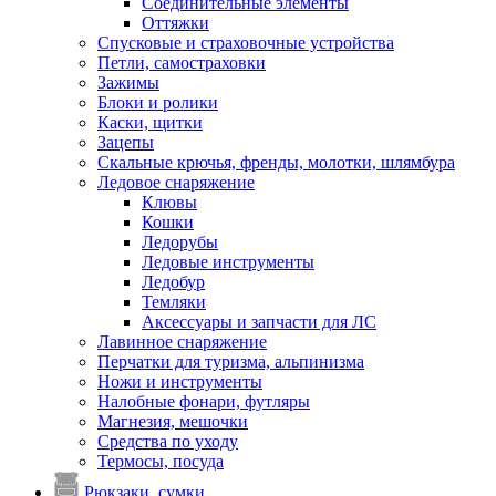
Соединительные элементы
Оттяжки
Спусковые и страховочные устройства
Петли, самостраховки
Зажимы
Блоки и ролики
Каски, щитки
Зацепы
Скальные крючья, френды, молотки, шлямбура
Ледовое снаряжение
Клювы
Кошки
Ледорубы
Ледовые инструменты
Ледобур
Темляки
Аксессуары и запчасти для ЛС
Лавинное снаряжение
Перчатки для туризма, альпинизма
Ножи и инструменты
Налобные фонари, футляры
Магнезия, мешочки
Средства по уходу
Термосы, посуда
Рюкзаки, сумки