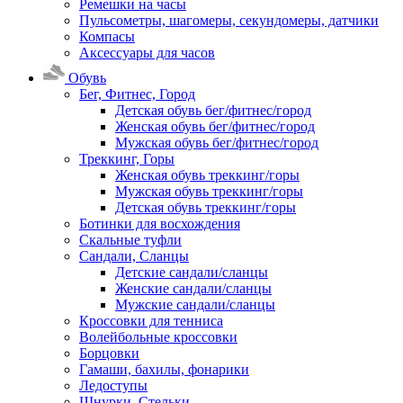
Ремешки на часы
Пульсометры, шагомеры, секундомеры, датчики
Компасы
Аксессуары для часов
Обувь
Бег, Фитнес, Город
Детская обувь бег/фитнес/город
Женская обувь бег/фитнес/город
Мужская обувь бег/фитнес/город
Треккинг, Горы
Женская обувь треккинг/горы
Мужская обувь треккинг/горы
Детская обувь треккинг/горы
Ботинки для восхождения
Скальные туфли
Сандали, Сланцы
Детские сандали/сланцы
Женские сандали/сланцы
Мужские сандали/сланцы
Кроссовки для тенниса
Волейбольные кроссовки
Борцовки
Гамаши, бахилы, фонарики
Ледоступы
Шнурки, Стельки