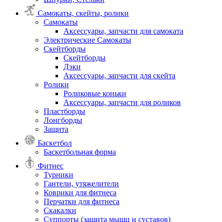
Самокаты, скейты, ролики
Самокаты
Аксессуары, запчасти для самоката
Электрические Самокаты
Скейтборды
Скейтборды
Дэки
Аксессуары, запчасти для скейта
Ролики
Роликовые коньки
Аксессуары, запчасти для роликов
Пластборды
Лонгборды
Защита
Баскетбол
Баскетбольная форма
Фитнес
Турники
Гантели, утяжелители
Коврики для фитнеса
Перчатки для фитнеса
Скакалки
Суппорты (защита мышц и суставов)