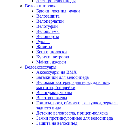
Электровелосипеды
Велоэкипировка
Брюки, лосины, чулки
Велозащита
Велоперчатки
Велотуфли
Велошлемы
Велошорты
Рукава
Жилеты
Кепки, полоски
Куртки, ветровки
Майки, джерси
Велоаксессуары
Аксессуары на BMX
Багажники для велосипеда
Велокомпьютеры, адаптеры, датчики,
магниты, батарейки
Велосумки, чехлы
Велотренажеры
Грипсы, рога, обмотки, заглушки, зеркала
заднего вида
Детские велокресла, прицеп-коляска
Замки противоугонные для велосипеда
Защита на велосипед