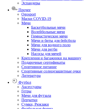
Эспандеры
Прочее
Ogosport
Маски COVID-19
Мячи
Баскетбольные мячи
Волейбольные мячи
Гимнастические мячи
Мячи и биты для бейсбола
Мячи для водного поло
Мячи для регби
Насосы для мячей
Крепления и багажники на машину
Подарочные сертификаты
Спортивное питание
Спортивные солнцезащитные очки
Литература
Футбол
Аксессуары
Гетры
Мячи для футзала
Перчатки
Сумки, Рюкзаки
Футбольная форма