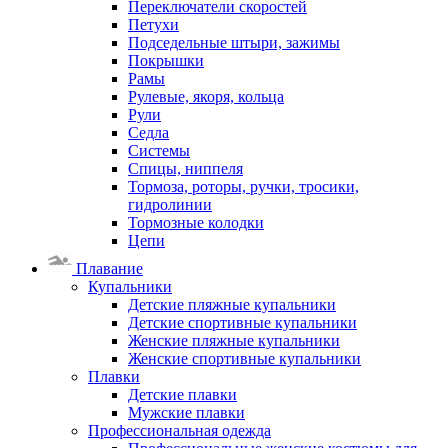
Переключатели скоростей
Петухи
Подседельные штыри, зажимы
Покрышки
Рамы
Рулевые, якоря, кольца
Рули
Седла
Системы
Спицы, ниппеля
Тормоза, роторы, ручки, тросики,
гидролинии
Тормозные колодки
Цепи
Плавание
Купальники
Детские пляжные купальники
Детские спортивные купальники
Женские пляжные купальники
Женские спортивные купальники
Плавки
Детские плавки
Мужские плавки
Профессиональная одежда