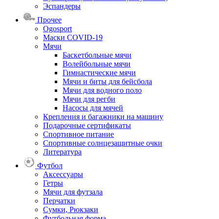
Эспандеры
Прочее
Ogosport
Маски COVID-19
Мячи
Баскетбольные мячи
Волейбольные мячи
Гимнастические мячи
Мячи и биты для бейсбола
Мячи для водного поло
Мячи для регби
Насосы для мячей
Крепления и багажники на машину
Подарочные сертификаты
Спортивное питание
Спортивные солнцезащитные очки
Литература
Футбол
Аксессуары
Гетры
Мячи для футзала
Перчатки
Сумки, Рюкзаки
Футбольная форма