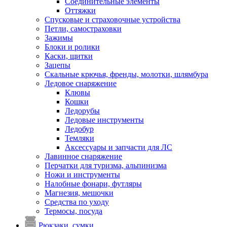
Соединительные элементы
Оттяжки
Спусковые и страховочные устройства
Петли, самостраховки
Зажимы
Блоки и ролики
Каски, щитки
Зацепы
Скальные крючья, френды, молотки, шлямбура
Ледовое снаряжение
Клювы
Кошки
Ледорубы
Ледовые инструменты
Ледобур
Темляки
Аксессуары и запчасти для ЛС
Лавинное снаряжение
Перчатки для туризма, альпинизма
Ножи и инструменты
Налобные фонари, футляры
Магнезия, мешочки
Средства по уходу
Термосы, посуда
Рюкзаки, сумки