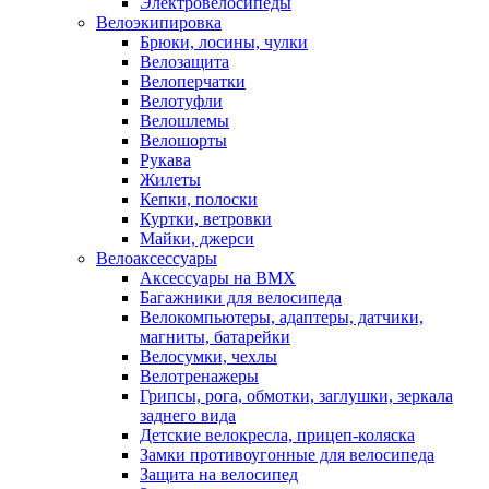
Электровелосипеды
Велоэкипировка
Брюки, лосины, чулки
Велозащита
Велоперчатки
Велотуфли
Велошлемы
Велошорты
Рукава
Жилеты
Кепки, полоски
Куртки, ветровки
Майки, джерси
Велоаксессуары
Аксессуары на BMX
Багажники для велосипеда
Велокомпьютеры, адаптеры, датчики,
магниты, батарейки
Велосумки, чехлы
Велотренажеры
Грипсы, рога, обмотки, заглушки, зеркала
заднего вида
Детские велокресла, прицеп-коляска
Замки противоугонные для велосипеда
Защита на велосипед