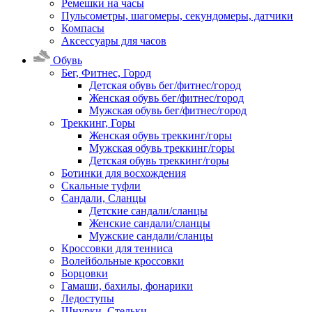
Ремешки на часы
Пульсометры, шагомеры, секундомеры, датчики
Компасы
Аксессуары для часов
Обувь
Бег, Фитнес, Город
Детская обувь бег/фитнес/город
Женская обувь бег/фитнес/город
Мужская обувь бег/фитнес/город
Треккинг, Горы
Женская обувь треккинг/горы
Мужская обувь треккинг/горы
Детская обувь треккинг/горы
Ботинки для восхождения
Скальные туфли
Сандали, Сланцы
Детские сандали/сланцы
Женские сандали/сланцы
Мужские сандали/сланцы
Кроссовки для тенниса
Волейбольные кроссовки
Борцовки
Гамаши, бахилы, фонарики
Ледоступы
Шнурки, Стельки