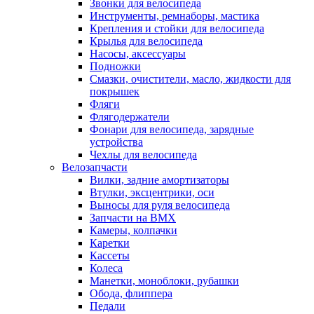
Звонки для велосипеда
Инструменты, ремнаборы, мастика
Крепления и стойки для велосипеда
Крылья для велосипеда
Насосы, аксессуары
Подножки
Смазки, очистители, масло, жидкости для
покрышек
Фляги
Флягодержатели
Фонари для велосипеда, зарядные
устройства
Чехлы для велосипеда
Велозапчасти
Вилки, задние амортизаторы
Втулки, эксцентрики, оси
Выносы для руля велосипеда
Запчасти на BMX
Камеры, колпачки
Каретки
Кассеты
Колеса
Манетки, моноблоки, рубашки
Обода, флиппера
Педали