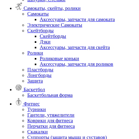
Самокаты, скейты, ролики
Самокаты
Аксессуары, запчасти для самоката
Электрические Самокаты
Скейтборды
Скейтборды
Дэки
Аксессуары, запчасти для скейта
Ролики
Роликовые коньки
Аксессуары, запчасти для роликов
Пластборды
Лонгборды
Защита
Баскетбол
Баскетбольная форма
Фитнес
Турники
Гантели, утяжелители
Коврики для фитнеса
Перчатки для фитнеса
Скакалки
Суппорты (защита мышц и суставов)