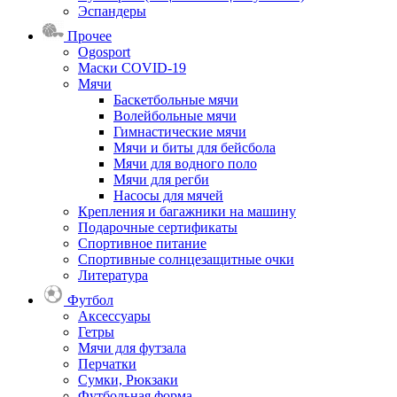
Эспандеры
Прочее
Ogosport
Маски COVID-19
Мячи
Баскетбольные мячи
Волейбольные мячи
Гимнастические мячи
Мячи и биты для бейсбола
Мячи для водного поло
Мячи для регби
Насосы для мячей
Крепления и багажники на машину
Подарочные сертификаты
Спортивное питание
Спортивные солнцезащитные очки
Литература
Футбол
Аксессуары
Гетры
Мячи для футзала
Перчатки
Сумки, Рюкзаки
Футбольная форма