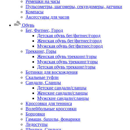
Ремешки на часы
Пульсометры, шагомеры, секундомеры, датчики
Компасы
Аксессуары для часов
Обувь
Бег, Фитнес, Город
Детская обувь бег/фитнес/город
Женская обувь бег/фитнес/город
Мужская обувь бег/фитнес/город
Треккинг, Горы
Женская обувь треккинг/горы
Мужская обувь треккинг/горы
Детская обувь треккинг/горы
Ботинки для восхождения
Скальные туфли
Сандали, Сланцы
Детские сандали/сланцы
Женские сандали/сланцы
Мужские сандали/сланцы
Кроссовки для тенниса
Волейбольные кроссовки
Борцовки
Гамаши, бахилы, фонарики
Ледоступы
Шнурки, Стельки