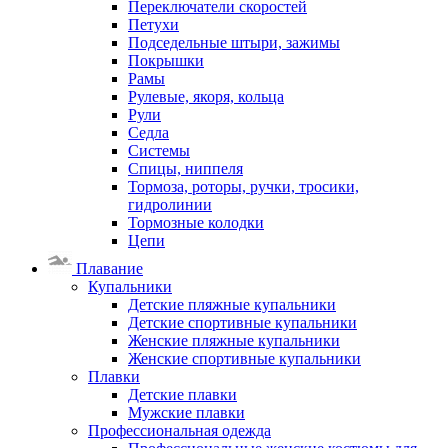
Переключатели скоростей
Петухи
Подседельные штыри, зажимы
Покрышки
Рамы
Рулевые, якоря, кольца
Рули
Седла
Системы
Спицы, ниппеля
Тормоза, роторы, ручки, тросики,
гидролинии
Тормозные колодки
Цепи
Плавание
Купальники
Детские пляжные купальники
Детские спортивные купальники
Женские пляжные купальники
Женские спортивные купальники
Плавки
Детские плавки
Мужские плавки
Профессиональная одежда