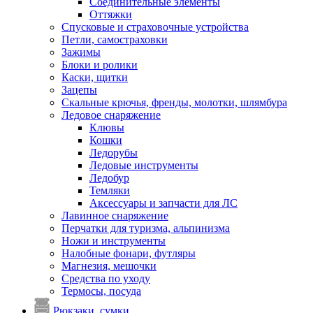
Соединительные элементы
Оттяжки
Спусковые и страховочные устройства
Петли, самостраховки
Зажимы
Блоки и ролики
Каски, щитки
Зацепы
Скальные крючья, френды, молотки, шлямбура
Ледовое снаряжение
Клювы
Кошки
Ледорубы
Ледовые инструменты
Ледобур
Темляки
Аксессуары и запчасти для ЛС
Лавинное снаряжение
Перчатки для туризма, альпинизма
Ножи и инструменты
Налобные фонари, футляры
Магнезия, мешочки
Средства по уходу
Термосы, посуда
Рюкзаки, сумки