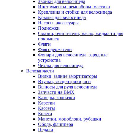
Звонки для велосипеда
Инструменты, ремнаборы, мастика
Крепления и стойки для велосипеда
Крылья для велосипеда
Насосы, аксессуары
Подножки
Смазки, очистители, масло, жидкости для
покрышек
Фляги
Флягодержатели
Фонари для велосипеда, зарядные
устройства
Чехлы для велосипеда
Велозапчасти
Вилки, задние амортизаторы
Втулки, эксцентрики, оси
Выносы для руля велосипеда
Запчасти на BMX
Камеры, колпачки
Каретки
Кассеты
Колеса
Манетки, моноблоки, рубашки
Обода, флиппера
Педали