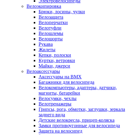
Электровелосипеды
Велоэкипировка
Брюки, лосины, чулки
Велозащита
Велоперчатки
Велотуфли
Велошлемы
Велошорты
Рукава
Жилеты
Кепки, полоски
Куртки, ветровки
Майки, джерси
Велоаксессуары
Аксессуары на BMX
Багажники для велосипеда
Велокомпьютеры, адаптеры, датчики,
магниты, батарейки
Велосумки, чехлы
Велотренажеры
Грипсы, рога, обмотки, заглушки, зеркала
заднего вида
Детские велокресла, прицеп-коляска
Замки противоугонные для велосипеда
Защита на велосипед