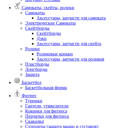
Самокаты, скейты, ролики
Самокаты
Аксессуары, запчасти для самоката
Электрические Самокаты
Скейтборды
Скейтборды
Дэки
Аксессуары, запчасти для скейта
Ролики
Роликовые коньки
Аксессуары, запчасти для роликов
Пластборды
Лонгборды
Защита
Баскетбол
Баскетбольная форма
Фитнес
Турники
Гантели, утяжелители
Коврики для фитнеса
Перчатки для фитнеса
Скакалки
Суппорты (защита мышц и суставов)