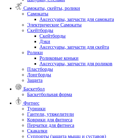
Самокаты, скейты, ролики
Самокаты
Аксессуары, запчасти для самоката
Электрические Самокаты
Скейтборды
Скейтборды
Дэки
Аксессуары, запчасти для скейта
Ролики
Роликовые коньки
Аксессуары, запчасти для роликов
Пластборды
Лонгборды
Защита
Баскетбол
Баскетбольная форма
Фитнес
Турники
Гантели, утяжелители
Коврики для фитнеса
Перчатки для фитнеса
Скакалки
Суппорты (защита мышц и суставов)