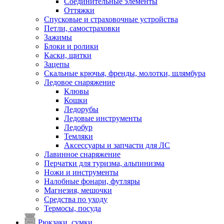
Соединительные элементы
Оттяжки
Спусковые и страховочные устройства
Петли, самостраховки
Зажимы
Блоки и ролики
Каски, щитки
Зацепы
Скальные крючья, френды, молотки, шлямбура
Ледовое снаряжение
Клювы
Кошки
Ледорубы
Ледовые инструменты
Ледобур
Темляки
Аксессуары и запчасти для ЛС
Лавинное снаряжение
Перчатки для туризма, альпинизма
Ножи и инструменты
Налобные фонари, футляры
Магнезия, мешочки
Средства по уходу
Термосы, посуда
Рюкзаки, сумки