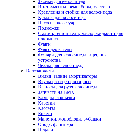
Звонки для велосипеда
Инструменты, ремнаборы, мастика
Крепления и стойки для велосипеда
Крылья для велосипеда
Насосы, аксессуары
Подножки
Смазки, очистители, масло, жидкости для
покрышек
Фляги
Флягодержатели
Фонари для велосипеда, зарядные
устройства
Чехлы для велосипеда
Велозапчасти
Вилки, задние амортизаторы
Втулки, эксцентрики, оси
Выносы для руля велосипеда
Запчасти на BMX
Камеры, колпачки
Каретки
Кассеты
Колеса
Манетки, моноблоки, рубашки
Обода, флиппера
Педали