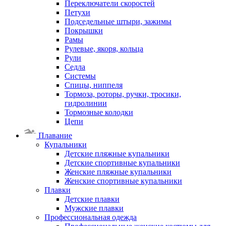
Переключатели скоростей
Петухи
Подседельные штыри, зажимы
Покрышки
Рамы
Рулевые, якоря, кольца
Рули
Седла
Системы
Спицы, ниппеля
Тормоза, роторы, ручки, тросики,
гидролинии
Тормозные колодки
Цепи
Плавание
Купальники
Детские пляжные купальники
Детские спортивные купальники
Женские пляжные купальники
Женские спортивные купальники
Плавки
Детские плавки
Мужские плавки
Профессиональная одежда