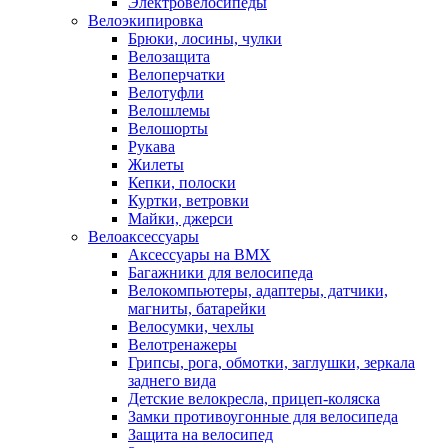
Электровелосипеды
Велоэкипировка
Брюки, лосины, чулки
Велозащита
Велоперчатки
Велотуфли
Велошлемы
Велошорты
Рукава
Жилеты
Кепки, полоски
Куртки, ветровки
Майки, джерси
Велоаксессуары
Аксессуары на BMX
Багажники для велосипеда
Велокомпьютеры, адаптеры, датчики,
магниты, батарейки
Велосумки, чехлы
Велотренажеры
Грипсы, рога, обмотки, заглушки, зеркала
заднего вида
Детские велокресла, прицеп-коляска
Замки противоугонные для велосипеда
Защита на велосипед