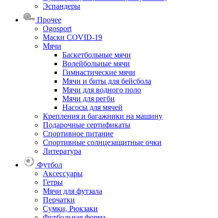
Эспандеры
Прочее
Ogosport
Маски COVID-19
Мячи
Баскетбольные мячи
Волейбольные мячи
Гимнастические мячи
Мячи и биты для бейсбола
Мячи для водного поло
Мячи для регби
Насосы для мячей
Крепления и багажники на машину
Подарочные сертификаты
Спортивное питание
Спортивные солнцезащитные очки
Литература
Футбол
Аксессуары
Гетры
Мячи для футзала
Перчатки
Сумки, Рюкзаки
Футбольная форма