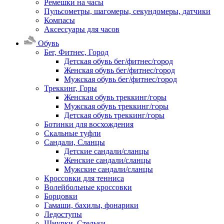
Ремешки на часы
Пульсометры, шагомеры, секундомеры, датчики
Компасы
Аксессуары для часов
Обувь
Бег, Фитнес, Город
Детская обувь бег/фитнес/город
Женская обувь бег/фитнес/город
Мужская обувь бег/фитнес/город
Треккинг, Горы
Женская обувь треккинг/горы
Мужская обувь треккинг/горы
Детская обувь треккинг/горы
Ботинки для восхождения
Скальные туфли
Сандали, Сланцы
Детские сандали/сланцы
Женские сандали/сланцы
Мужские сандали/сланцы
Кроссовки для тенниса
Волейбольные кроссовки
Борцовки
Гамаши, бахилы, фонарики
Ледоступы
Шнурки, Стельки