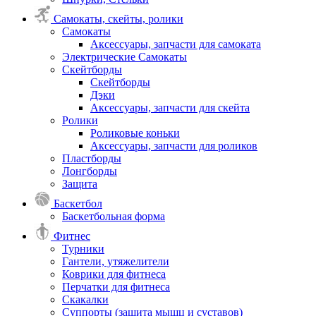
Самокаты, скейты, ролики
Самокаты
Аксессуары, запчасти для самоката
Электрические Самокаты
Скейтборды
Скейтборды
Дэки
Аксессуары, запчасти для скейта
Ролики
Роликовые коньки
Аксессуары, запчасти для роликов
Пластборды
Лонгборды
Защита
Баскетбол
Баскетбольная форма
Фитнес
Турники
Гантели, утяжелители
Коврики для фитнеса
Перчатки для фитнеса
Скакалки
Суппорты (защита мышц и суставов)