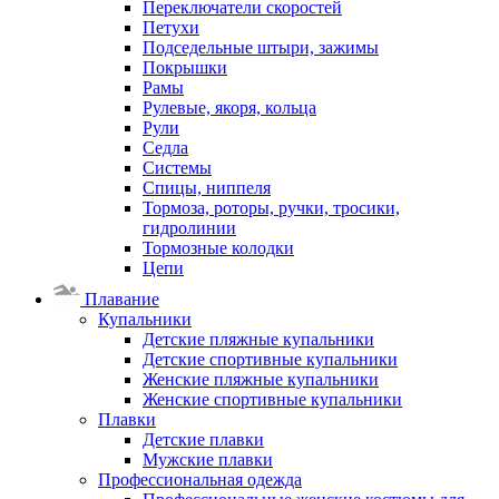
Переключатели скоростей
Петухи
Подседельные штыри, зажимы
Покрышки
Рамы
Рулевые, якоря, кольца
Рули
Седла
Системы
Спицы, ниппеля
Тормоза, роторы, ручки, тросики,
гидролинии
Тормозные колодки
Цепи
Плавание
Купальники
Детские пляжные купальники
Детские спортивные купальники
Женские пляжные купальники
Женские спортивные купальники
Плавки
Детские плавки
Мужские плавки
Профессиональная одежда