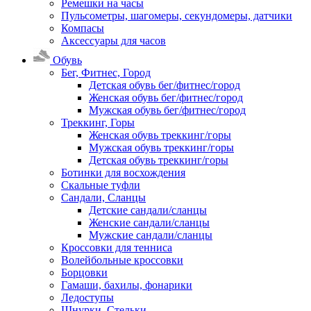
Ремешки на часы
Пульсометры, шагомеры, секундомеры, датчики
Компасы
Аксессуары для часов
Обувь
Бег, Фитнес, Город
Детская обувь бег/фитнес/город
Женская обувь бег/фитнес/город
Мужская обувь бег/фитнес/город
Треккинг, Горы
Женская обувь треккинг/горы
Мужская обувь треккинг/горы
Детская обувь треккинг/горы
Ботинки для восхождения
Скальные туфли
Сандали, Сланцы
Детские сандали/сланцы
Женские сандали/сланцы
Мужские сандали/сланцы
Кроссовки для тенниса
Волейбольные кроссовки
Борцовки
Гамаши, бахилы, фонарики
Ледоступы
Шнурки, Стельки