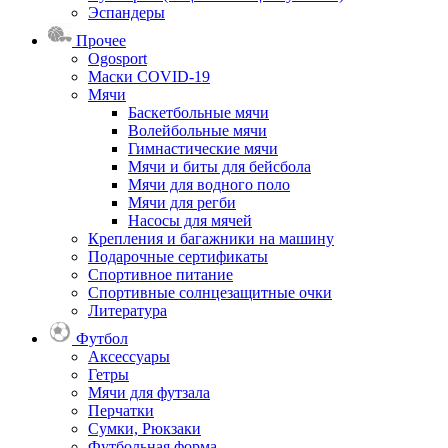
Эспандеры
Прочее
Ogosport
Маски COVID-19
Мячи
Баскетбольные мячи
Волейбольные мячи
Гимнастические мячи
Мячи и биты для бейсбола
Мячи для водного поло
Мячи для регби
Насосы для мячей
Крепления и багажники на машину
Подарочные сертификаты
Спортивное питание
Спортивные солнцезащитные очки
Литература
Футбол
Аксессуары
Гетры
Мячи для футзала
Перчатки
Сумки, Рюкзаки
Футбольная форма