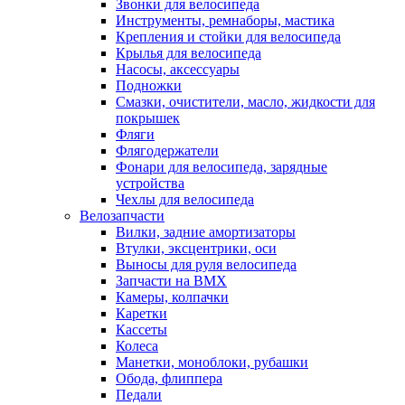
Звонки для велосипеда
Инструменты, ремнаборы, мастика
Крепления и стойки для велосипеда
Крылья для велосипеда
Насосы, аксессуары
Подножки
Смазки, очистители, масло, жидкости для
покрышек
Фляги
Флягодержатели
Фонари для велосипеда, зарядные
устройства
Чехлы для велосипеда
Велозапчасти
Вилки, задние амортизаторы
Втулки, эксцентрики, оси
Выносы для руля велосипеда
Запчасти на BMX
Камеры, колпачки
Каретки
Кассеты
Колеса
Манетки, моноблоки, рубашки
Обода, флиппера
Педали