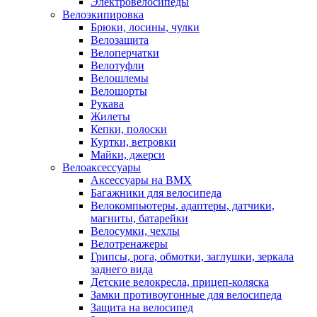
Электровелосипеды
Велоэкипировка
Брюки, лосины, чулки
Велозащита
Велоперчатки
Велотуфли
Велошлемы
Велошорты
Рукава
Жилеты
Кепки, полоски
Куртки, ветровки
Майки, джерси
Велоаксессуары
Аксессуары на BMX
Багажники для велосипеда
Велокомпьютеры, адаптеры, датчики,
магниты, батарейки
Велосумки, чехлы
Велотренажеры
Грипсы, рога, обмотки, заглушки, зеркала
заднего вида
Детские велокресла, прицеп-коляска
Замки противоугонные для велосипеда
Защита на велосипед