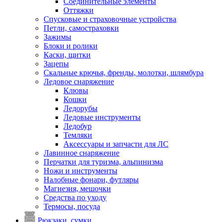
Соединительные элементы
Оттяжки
Спусковые и страховочные устройства
Петли, самостраховки
Зажимы
Блоки и ролики
Каски, щитки
Зацепы
Скальные крючья, френды, молотки, шлямбура
Ледовое снаряжение
Клювы
Кошки
Ледорубы
Ледовые инструменты
Ледобур
Темляки
Аксессуары и запчасти для ЛС
Лавинное снаряжение
Перчатки для туризма, альпинизма
Ножи и инструменты
Налобные фонари, футляры
Магнезия, мешочки
Средства по уходу
Термосы, посуда
Рюкзаки, сумки