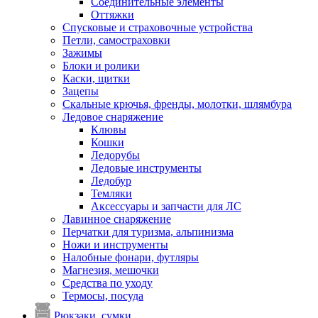
Соединительные элементы
Оттяжки
Спусковые и страховочные устройства
Петли, самостраховки
Зажимы
Блоки и ролики
Каски, щитки
Зацепы
Скальные крючья, френды, молотки, шлямбура
Ледовое снаряжение
Клювы
Кошки
Ледорубы
Ледовые инструменты
Ледобур
Темляки
Аксессуары и запчасти для ЛС
Лавинное снаряжение
Перчатки для туризма, альпинизма
Ножи и инструменты
Налобные фонари, футляры
Магнезия, мешочки
Средства по уходу
Термосы, посуда
Рюкзаки, сумки