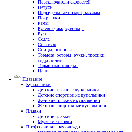
Переключатели скоростей
Петухи
Подседельные штыри, зажимы
Покрышки
Рамы
Рулевые, якоря, кольца
Рули
Седла
Системы
Спицы, ниппеля
Тормоза, роторы, ручки, тросики,
гидролинии
Тормозные колодки
Цепи
Плавание
Купальники
Детские пляжные купальники
Детские спортивные купальники
Женские пляжные купальники
Женские спортивные купальники
Плавки
Детские плавки
Мужские плавки
Профессиональная одежда