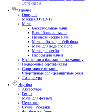
Эспандеры
Прочее
Ogosport
Маски COVID-19
Мячи
Баскетбольные мячи
Волейбольные мячи
Гимнастические мячи
Мячи и биты для бейсбола
Мячи для водного поло
Мячи для регби
Насосы для мячей
Крепления и багажники на машину
Подарочные сертификаты
Спортивное питание
Спортивные солнцезащитные очки
Литература
Футбол
Аксессуары
Гетры
Мячи для футзала
Перчатки
Сумки, Рюкзаки
Футбольная форма