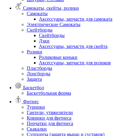
Самокаты, скейты, ролики
Самокаты
Аксессуары, запчасти для самоката
Электрические Самокаты
Скейтборды
Скейтборды
Дэки
Аксессуары, запчасти для скейта
Ролики
Роликовые коньки
Аксессуары, запчасти для роликов
Пластборды
Лонгборды
Защита
Баскетбол
Баскетбольная форма
Фитнес
Турники
Гантели, утяжелители
Коврики для фитнеса
Перчатки для фитнеса
Скакалки
Суппорты (защита мышц и суставов)