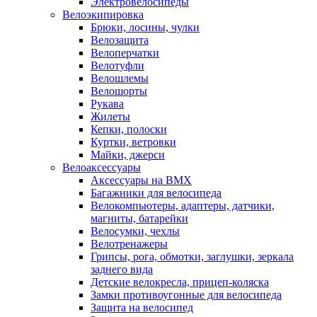
Электровелосипеды
Велоэкипировка
Брюки, лосины, чулки
Велозащита
Велоперчатки
Велотуфли
Велошлемы
Велошорты
Рукава
Жилеты
Кепки, полоски
Куртки, ветровки
Майки, джерси
Велоаксессуары
Аксессуары на BMX
Багажники для велосипеда
Велокомпьютеры, адаптеры, датчики,
магниты, батарейки
Велосумки, чехлы
Велотренажеры
Грипсы, рога, обмотки, заглушки, зеркала
заднего вида
Детские велокресла, прицеп-коляска
Замки противоугонные для велосипеда
Защита на велосипед