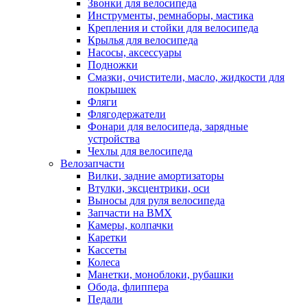
Звонки для велосипеда
Инструменты, ремнаборы, мастика
Крепления и стойки для велосипеда
Крылья для велосипеда
Насосы, аксессуары
Подножки
Смазки, очистители, масло, жидкости для
покрышек
Фляги
Флягодержатели
Фонари для велосипеда, зарядные
устройства
Чехлы для велосипеда
Велозапчасти
Вилки, задние амортизаторы
Втулки, эксцентрики, оси
Выносы для руля велосипеда
Запчасти на BMX
Камеры, колпачки
Каретки
Кассеты
Колеса
Манетки, моноблоки, рубашки
Обода, флиппера
Педали