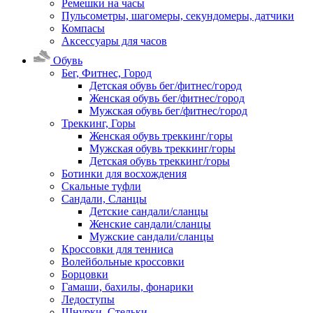
Ремешки на часы
Пульсометры, шагомеры, секундомеры, датчики
Компасы
Аксессуары для часов
Обувь
Бег, Фитнес, Город
Детская обувь бег/фитнес/город
Женская обувь бег/фитнес/город
Мужская обувь бег/фитнес/город
Треккинг, Горы
Женская обувь треккинг/горы
Мужская обувь треккинг/горы
Детская обувь треккинг/горы
Ботинки для восхождения
Скальные туфли
Сандали, Сланцы
Детские сандали/сланцы
Женские сандали/сланцы
Мужские сандали/сланцы
Кроссовки для тенниса
Волейбольные кроссовки
Борцовки
Гамаши, бахилы, фонарики
Ледоступы
Шнурки, Стельки