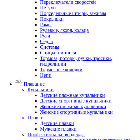
Переключатели скоростей
Петухи
Подседельные штыри, зажимы
Покрышки
Рамы
Рулевые, якоря, кольца
Рули
Седла
Системы
Спицы, ниппеля
Тормоза, роторы, ручки, тросики,
гидролинии
Тормозные колодки
Цепи
Плавание
Купальники
Детские пляжные купальники
Детские спортивные купальники
Женские пляжные купальники
Женские спортивные купальники
Плавки
Детские плавки
Мужские плавки
Профессиональная одежда