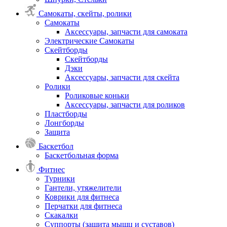
Самокаты, скейты, ролики
Самокаты
Аксессуары, запчасти для самоката
Электрические Самокаты
Скейтборды
Скейтборды
Дэки
Аксессуары, запчасти для скейта
Ролики
Роликовые коньки
Аксессуары, запчасти для роликов
Пластборды
Лонгборды
Защита
Баскетбол
Баскетбольная форма
Фитнес
Турники
Гантели, утяжелители
Коврики для фитнеса
Перчатки для фитнеса
Скакалки
Суппорты (защита мышц и суставов)