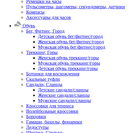
Ремешки на часы
Пульсометры, шагомеры, секундомеры, датчики
Компасы
Аксессуары для часов
Обувь
Бег, Фитнес, Город
Детская обувь бег/фитнес/город
Женская обувь бег/фитнес/город
Мужская обувь бег/фитнес/город
Треккинг, Горы
Женская обувь треккинг/горы
Мужская обувь треккинг/горы
Детская обувь треккинг/горы
Ботинки для восхождения
Скальные туфли
Сандали, Сланцы
Детские сандали/сланцы
Женские сандали/сланцы
Мужские сандали/сланцы
Кроссовки для тенниса
Волейбольные кроссовки
Борцовки
Гамаши, бахилы, фонарики
Ледоступы
Шнурки, Стельки