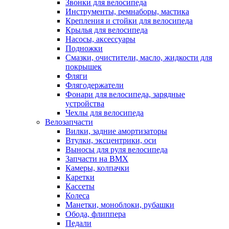
Звонки для велосипеда
Инструменты, ремнаборы, мастика
Крепления и стойки для велосипеда
Крылья для велосипеда
Насосы, аксессуары
Подножки
Смазки, очистители, масло, жидкости для
покрышек
Фляги
Флягодержатели
Фонари для велосипеда, зарядные
устройства
Чехлы для велосипеда
Велозапчасти
Вилки, задние амортизаторы
Втулки, эксцентрики, оси
Выносы для руля велосипеда
Запчасти на BMX
Камеры, колпачки
Каретки
Кассеты
Колеса
Манетки, моноблоки, рубашки
Обода, флиппера
Педали