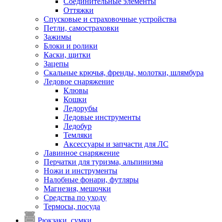
Соединительные элементы
Оттяжки
Спусковые и страховочные устройства
Петли, самостраховки
Зажимы
Блоки и ролики
Каски, щитки
Зацепы
Скальные крючья, френды, молотки, шлямбура
Ледовое снаряжение
Клювы
Кошки
Ледорубы
Ледовые инструменты
Ледобур
Темляки
Аксессуары и запчасти для ЛС
Лавинное снаряжение
Перчатки для туризма, альпинизма
Ножи и инструменты
Налобные фонари, футляры
Магнезия, мешочки
Средства по уходу
Термосы, посуда
Рюкзаки, сумки