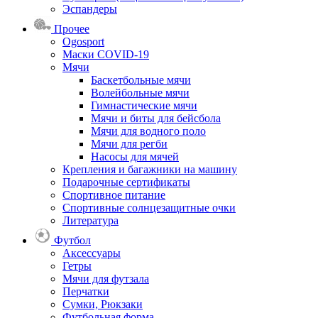
Эспандеры
Прочее
Ogosport
Маски COVID-19
Мячи
Баскетбольные мячи
Волейбольные мячи
Гимнастические мячи
Мячи и биты для бейсбола
Мячи для водного поло
Мячи для регби
Насосы для мячей
Крепления и багажники на машину
Подарочные сертификаты
Спортивное питание
Спортивные солнцезащитные очки
Литература
Футбол
Аксессуары
Гетры
Мячи для футзала
Перчатки
Сумки, Рюкзаки
Футбольная форма