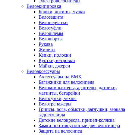
Электровелосипеды
Велоэкипировка
Брюки, лосины, чулки
Велозащита
Велоперчатки
Велотуфли
Велошлемы
Велошорты
Рукава
Жилеты
Кепки, полоски
Куртки, ветровки
Майки, джерси
Велоаксессуары
Аксессуары на BMX
Багажники для велосипеда
Велокомпьютеры, адаптеры, датчики,
магниты, батарейки
Велосумки, чехлы
Велотренажеры
Грипсы, рога, обмотки, заглушки, зеркала
заднего вида
Детские велокресла, прицеп-коляска
Замки противоугонные для велосипеда
Защита на велосипед