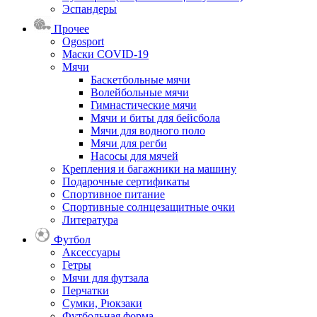
Эспандеры
Прочее
Ogosport
Маски COVID-19
Мячи
Баскетбольные мячи
Волейбольные мячи
Гимнастические мячи
Мячи и биты для бейсбола
Мячи для водного поло
Мячи для регби
Насосы для мячей
Крепления и багажники на машину
Подарочные сертификаты
Спортивное питание
Спортивные солнцезащитные очки
Литература
Футбол
Аксессуары
Гетры
Мячи для футзала
Перчатки
Сумки, Рюкзаки
Футбольная форма