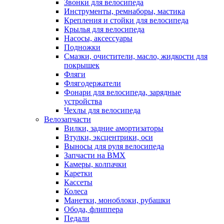
Звонки для велосипеда
Инструменты, ремнаборы, мастика
Крепления и стойки для велосипеда
Крылья для велосипеда
Насосы, аксессуары
Подножки
Смазки, очистители, масло, жидкости для
покрышек
Фляги
Флягодержатели
Фонари для велосипеда, зарядные
устройства
Чехлы для велосипеда
Велозапчасти
Вилки, задние амортизаторы
Втулки, эксцентрики, оси
Выносы для руля велосипеда
Запчасти на BMX
Камеры, колпачки
Каретки
Кассеты
Колеса
Манетки, моноблоки, рубашки
Обода, флиппера
Педали