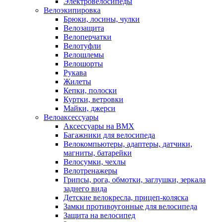
Электровелосипеды
Велоэкипировка
Брюки, лосины, чулки
Велозащита
Велоперчатки
Велотуфли
Велошлемы
Велошорты
Рукава
Жилеты
Кепки, полоски
Куртки, ветровки
Майки, джерси
Велоаксессуары
Аксессуары на BMX
Багажники для велосипеда
Велокомпьютеры, адаптеры, датчики,
магниты, батарейки
Велосумки, чехлы
Велотренажеры
Грипсы, рога, обмотки, заглушки, зеркала
заднего вида
Детские велокресла, прицеп-коляска
Замки противоугонные для велосипеда
Защита на велосипед