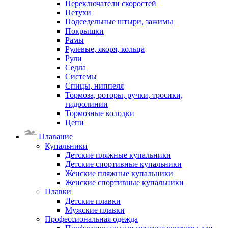
Переключатели скоростей
Петухи
Подседельные штыри, зажимы
Покрышки
Рамы
Рулевые, якоря, кольца
Рули
Седла
Системы
Спицы, ниппеля
Тормоза, роторы, ручки, тросики,
гидролинии
Тормозные колодки
Цепи
Плавание
Купальники
Детские пляжные купальники
Детские спортивные купальники
Женские пляжные купальники
Женские спортивные купальники
Плавки
Детские плавки
Мужские плавки
Профессиональная одежда