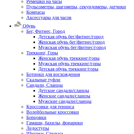
Ремешки на часы
Пульсометры, шагомеры, секундомеры, датчики
Компасы
Аксессуары для часов
Обувь
Бег, Фитнес, Город
Детская обувь бег/фитнес/город
Женская обувь бег/фитнес/город
Мужская обувь бег/фитнес/город
Треккинг, Горы
Женская обувь треккинг/горы
Мужская обувь треккинг/горы
Детская обувь треккинг/горы
Ботинки для восхождения
Скальные туфли
Сандали, Сланцы
Детские сандали/сланцы
Женские сандали/сланцы
Мужские сандали/сланцы
Кроссовки для тенниса
Волейбольные кроссовки
Борцовки
Гамаши, бахилы, фонарики
Ледоступы
Шнурки, Стельки