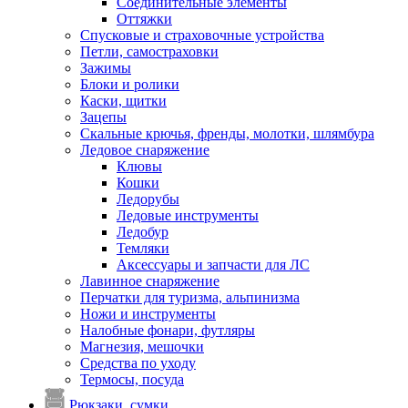
Соединительные элементы
Оттяжки
Спусковые и страховочные устройства
Петли, самостраховки
Зажимы
Блоки и ролики
Каски, щитки
Зацепы
Скальные крючья, френды, молотки, шлямбура
Ледовое снаряжение
Клювы
Кошки
Ледорубы
Ледовые инструменты
Ледобур
Темляки
Аксессуары и запчасти для ЛС
Лавинное снаряжение
Перчатки для туризма, альпинизма
Ножи и инструменты
Налобные фонари, футляры
Магнезия, мешочки
Средства по уходу
Термосы, посуда
Рюкзаки, сумки