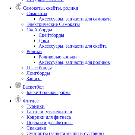
Самокаты, скейты, ролики
Самокаты
Аксессуары, запчасти для самоката
Электрические Самокаты
Скейтборды
Скейтборды
Дэки
Аксессуары, запчасти для скейта
Ролики
Роликовые коньки
Аксессуары, запчасти для роликов
Пластборды
Лонгборды
Защита
Баскетбол
Баскетбольная форма
Фитнес
Турники
Гантели, утяжелители
Коврики для фитнеса
Перчатки для фитнеса
Скакалки
Суппорты (защита мышц и суставов)