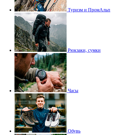
Туризм и ПромАльп
Рюкзаки, сумки
Часы
Обувь