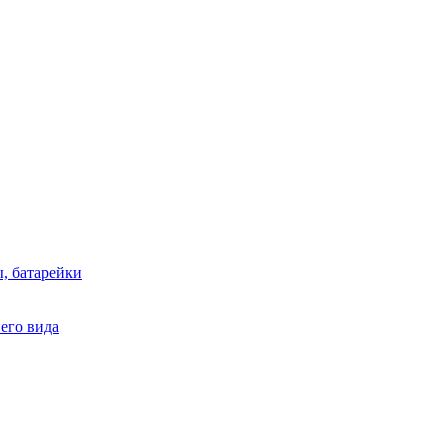
, батарейки
него вида