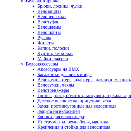
Велоэкипировка
Брюки, лосины, чулки
Велозащита
Велоперчатки
Велотуфли
Велошлемы
Велошорты
Рукава
Жилеты
Кепки, полоски
Куртки, ветровки
Майки, джерси
Велоаксессуары
Аксессуары на BMX
Багажники для велосипеда
Велокомпьютеры, адаптеры, датчики, магниты
Велосумки, чехлы
Велотренажеры
Грипсы, рога, обмотки, заглушки, зеркала зад
Детские велокресла, прицеп-коляска
Замки противоугонные для велосипеда
Защита на велосипед
Звонки для велосипеда
Инструменты, ремнаборы, мастика
Крепления и стойки для велосипеда