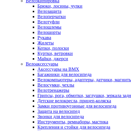
Велоэкипировка
Брюки, лосины, чулки
Велозащита
Велоперчатки
Велотуфли
Велошлемы
Велошорты
Рукава
Жилеты
Кепки, полоски
Куртки, ветровки
Майки, джерси
Велоаксессуары
Аксессуары на BMX
Багажники для велосипеда
Велокомпьютеры, адаптеры, датчики, магниты
Велосумки, чехлы
Велотренажеры
Грипсы, рога, обмотки, заглушки, зеркала зад
Детские велокресла, прицеп-коляска
Замки противоугонные для велосипеда
Защита на велосипед
Звонки для велосипеда
Инструменты, ремнаборы, мастика
Крепления и стойки для велосипеда