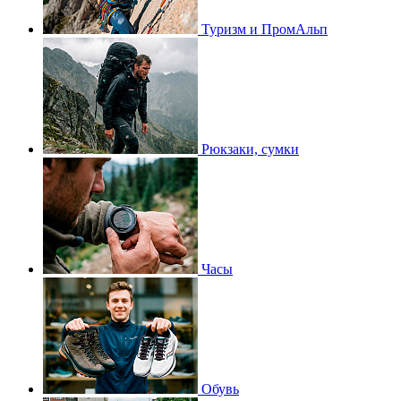
Туризм и ПромАльп
Рюкзаки, сумки
Часы
Обувь