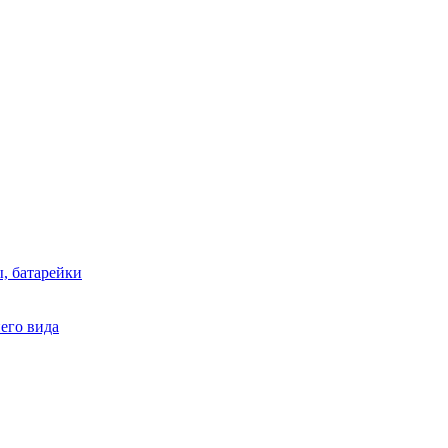
, батарейки
него вида