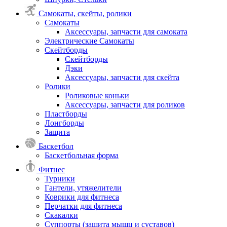
Самокаты, скейты, ролики
Самокаты
Аксессуары, запчасти для самоката
Электрические Самокаты
Скейтборды
Скейтборды
Дэки
Аксессуары, запчасти для скейта
Ролики
Роликовые коньки
Аксессуары, запчасти для роликов
Пластборды
Лонгборды
Защита
Баскетбол
Баскетбольная форма
Фитнес
Турники
Гантели, утяжелители
Коврики для фитнеса
Перчатки для фитнеса
Скакалки
Суппорты (защита мышц и суставов)