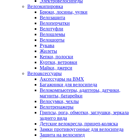
Электровелосипеды
Велоэкипировка
Брюки, лосины, чулки
Велозащита
Велоперчатки
Велотуфли
Велошлемы
Велошорты
Рукава
Жилеты
Кепки, полоски
Куртки, ветровки
Майки, джерси
Велоаксессуары
Аксессуары на BMX
Багажники для велосипеда
Велокомпьютеры, адаптеры, датчики,
магниты, батарейки
Велосумки, чехлы
Велотренажеры
Грипсы, рога, обмотки, заглушки, зеркала
заднего вида
Детские велокресла, прицеп-коляска
Замки противоугонные для велосипеда
Защита на велосипед