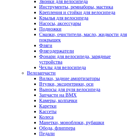
Звонки для велосипеда
Инструменты, ремнаборы, мастика
Крепления и стойки для велосипеда
Крылья для велосипеда
Насосы, аксессуары
Подножки
Смазки, очистители, масло, жидкости для
покрышек
Фляги
Флягодержатели
Фонари для велосипеда, зарядные
устройства
Чехлы для велосипеда
Велозапчасти
Вилки, задние амортизаторы
Втулки, эксцентрики, оси
Выносы для руля велосипеда
Запчасти на BMX
Камеры, колпачки
Каретки
Кассеты
Колеса
Манетки, моноблоки, рубашки
Обода, флиппера
Педали