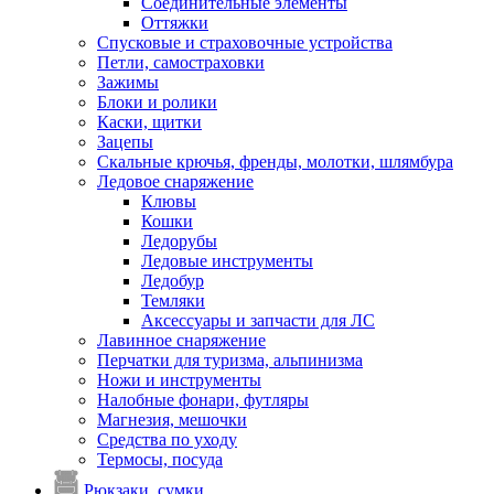
Соединительные элементы
Оттяжки
Спусковые и страховочные устройства
Петли, самостраховки
Зажимы
Блоки и ролики
Каски, щитки
Зацепы
Скальные крючья, френды, молотки, шлямбура
Ледовое снаряжение
Клювы
Кошки
Ледорубы
Ледовые инструменты
Ледобур
Темляки
Аксессуары и запчасти для ЛС
Лавинное снаряжение
Перчатки для туризма, альпинизма
Ножи и инструменты
Налобные фонари, футляры
Магнезия, мешочки
Средства по уходу
Термосы, посуда
Рюкзаки, сумки