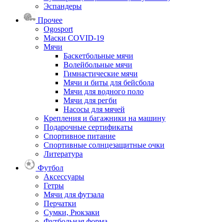
Эспандеры
Прочее
Ogosport
Маски COVID-19
Мячи
Баскетбольные мячи
Волейбольные мячи
Гимнастические мячи
Мячи и биты для бейсбола
Мячи для водного поло
Мячи для регби
Насосы для мячей
Крепления и багажники на машину
Подарочные сертификаты
Спортивное питание
Спортивные солнцезащитные очки
Литература
Футбол
Аксессуары
Гетры
Мячи для футзала
Перчатки
Сумки, Рюкзаки
Футбольная форма