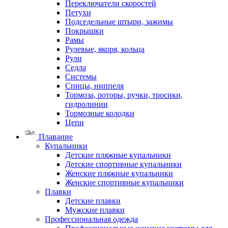
Переключатели скоростей
Петухи
Подседельные штыри, зажимы
Покрышки
Рамы
Рулевые, якоря, кольца
Рули
Седла
Системы
Спицы, ниппеля
Тормоза, роторы, ручки, тросики,
гидролинии
Тормозные колодки
Цепи
Плавание
Купальники
Детские пляжные купальники
Детские спортивные купальники
Женские пляжные купальники
Женские спортивные купальники
Плавки
Детские плавки
Мужские плавки
Профессиональная одежда