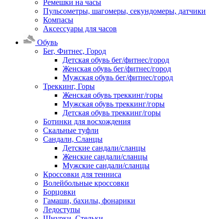
Ремешки на часы
Пульсометры, шагомеры, секундомеры, датчики
Компасы
Аксессуары для часов
Обувь
Бег, Фитнес, Город
Детская обувь бег/фитнес/город
Женская обувь бег/фитнес/город
Мужская обувь бег/фитнес/город
Треккинг, Горы
Женская обувь треккинг/горы
Мужская обувь треккинг/горы
Детская обувь треккинг/горы
Ботинки для восхождения
Скальные туфли
Сандали, Сланцы
Детские сандали/сланцы
Женские сандали/сланцы
Мужские сандали/сланцы
Кроссовки для тенниса
Волейбольные кроссовки
Борцовки
Гамаши, бахилы, фонарики
Ледоступы
Шнурки, Стельки