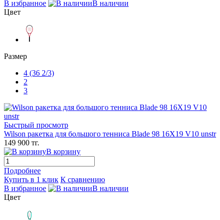
В избранное
В наличии
Цвет
Размер
4 (36 2/3)
2
3
Быстрый просмотр
Wilson ракетка для большого тенниса Blade 98 16X19 V10 unstr
149 900 тг.
В корзину
Подробнее
Купить в 1 клик
К сравнению
В избранное
В наличии
Цвет